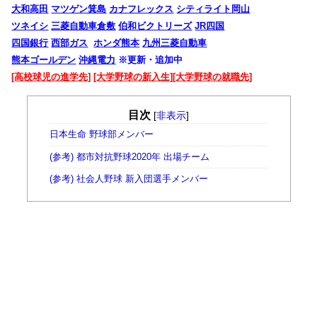
大和高田
マツゲン箕島
カナフレックス
シティライト岡山
ツネイシ
三菱自動車倉敷
伯和ビクトリーズ
JR四国
四国銀行
西部ガス
ホンダ熊本
九州三菱自動車
熊本ゴールデン
沖縄電力
※更新・追加中
[高校球児の進学先]
[大学野球の新入生]
[大学野球の就職先]
目次
[
非表示
]
日本生命 野球部メンバー
(参考) 都市対抗野球2020年 出場チーム
(参考) 社会人野球 新入団選手メンバー