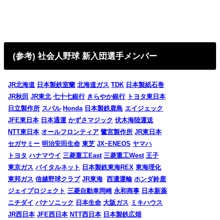
(参考) 社会人野球 新入団選手メンバー
JR北海道
日本製鉄室蘭
北海道ガス
TDK
日本製紙石巻
JR秋田
JR東北
七十七銀行
きらやか銀行
トヨタ東日本
日立製作所
スバル
Honda
日本製鉄鹿島
エイジェック
JFE東日本
日本通運
かずさマジック
伏木海陸運送
NTT東日本
オールフロンティア
鷺宮製作所
JR東日本
セガサミー
明治安田生命
東芝
JXｰENEOS
ヤマハ
トヨタ
ハナマウイ
三菱重工East
三菱重工West
王子
東京ガス
バイタルネット
日本製鉄東海REX
東海理化
東邦ガス
信越野球クラブ
JR東海
西濃運輸
ホンダ鈴鹿
ジェイプロジェクト
三菱自動車岡崎
永和商事
日本新薬
ニチダイ
パナソニック
日本生命
大阪ガス
ミキハウス
JR西日本
JFE西日本
NTT西日本
日本製鉄広畑