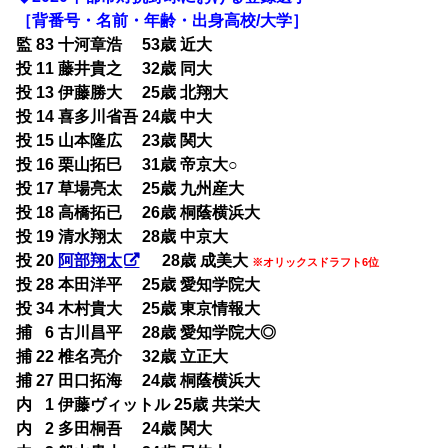
［背番号・名前・年齢・出身高校/大学］
監 83 十河章浩 53歳 近大
投 11 藤井貴之 32歳 同大
投 13 伊藤勝大 25歳 北翔大
投 14 喜多川省吾 24歳 中大
投 15 山本隆広 23歳 関大
投 16 栗山拓巳 31歳 帝京大○
投 17 草場亮太 25歳 九州産大
投 18 高橋拓已 26歳 桐蔭横浜大
投 19 清水翔太 28歳 中京大
投 20
阿部翔太
28歳 成美大
※オリックスドラフト6位
投 28 本田洋平 25歳 愛知学院大
投 34 木村貴大 25歳 東京情報大
捕
0
6 古川昌平 28歳 愛知学院大◎
捕 22 椎名亮介 32歳 立正大
捕 27 田口拓海 24歳 桐蔭横浜大
内
0
1 伊藤ヴィットル 25歳 共栄大
内
0
2 多田桐吾 24歳 関大