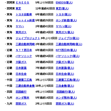
・西関東
ＥＮＥＯＳ
5年ぶり50回目
0
ENEOS(新人)
・西関東
東芝
12年連続42回目
東芝(新人)
・東海
トヨタ自動車
6年連続22回目
0
トヨタ(新人)
・東海
Ｈｏｎｄａ鈴鹿
5年連続25回目
0
ホンダ鈴鹿(新人)
・東海
ヤマハ
2年連続41回目
0
ヤマハ(新人)
・東海
東邦ガス
4年連続14回目
0
東邦ガス(新人)
・東海
ジェイプロジェクト
8年ぶり2回目
ジェイプロ(新人)
・東海
三菱自動車岡崎
2年連続12回目
0
三菱自動車岡崎(新人)
・近畿
ＮＴＴ西日本
6年連続31回目
0
NTT西日本(新人)
・近畿
パナソニック
5年連続54回目
0
パナソニック(新人)
・近畿
大阪ガス
3年連続26回目
0
大阪ガス(新人)
・近畿
日本新薬
7年連続37回目
0
日本新薬(新人)
・近畿
日本生命
2年連続61回目
0
日本生命(新人)
・中国
三菱重工広島
3年ぶり17回目
0
三菱重工広島(新人)
・中国
三菱自動車倉敷
16年ぶり8回目
0
三自倉敷(新人)
・四国
四国銀行
4年ぶり19回目
0
四国銀行(新人)
・九州
ホンダ熊本
5年連続14回目
0
ホンダ熊本(新人)
・九州
西部ガス
2年ぶり5回目
0
0
西部ガス(新人)