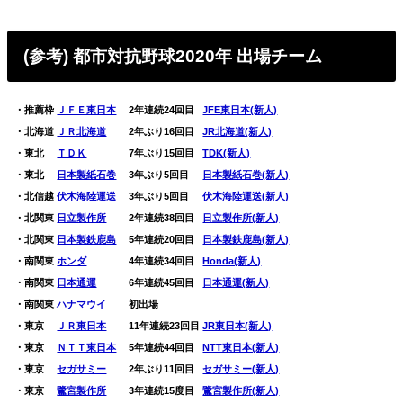
(参考) 都市対抗野球2020年 出場チーム
・推薦枠
ＪＦＥ東日本
2年連続24回目
0
JFE東日本(新人)
・北海道
ＪＲ北海道
2年ぶり16回目
0
JR北海道(新人)
・東北
ＴＤＫ
7年ぶり15回目
0
TDK(新人)
・東北
日本製紙石巻
3年ぶり5回目
00
日本製紙石巻(新人)
・北信越
伏木海陸運送
3年ぶり5回目
0
0
伏木海陸運送(新人)
・北関東
日立製作所
2年連続38回目
0
日立製作所(新人)
・北関東
日本製鉄鹿島
5年連続20回目
0
日本製鉄鹿島(新人)
・南関東
ホンダ
4年連続34回目
0
Honda(新人)
・南関東
日本通運
6年連続45回目
0
日本通運(新人)
・南関東
ハナマウイ
初出場
・東京
ＪＲ東日本
11年連続23回目
JR東日本(新人)
・東京
ＮＴＴ東日本
5年連続44回目
0
NTT東日本(新人)
・東京
セガサミー
2年ぶり11回目
0
セガサミー(新人)
・東京
鷺宮製作所
3年連続15度目
0
鷺宮製作所(新人)