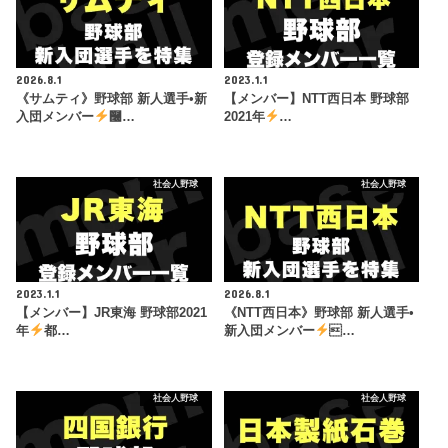
2026.8.1
2023.1.1
《サムティ》野球部 新人選手•新
【メンバー】NTT西日本 野球部
入団メンバー
࿠…
2021年
…
社会人野球
社会人野球
2023.1.1
2026.8.1
【メンバー】JR東海 野球部2021
《NTT西日本》野球部 新人選手•
年
都…
新入団メンバー
…
社会人野球
社会人野球