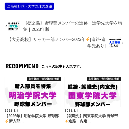
高校野球・大学野球の進路
《徳之島》野球部メンバーの進路・進学先大学を特
集｜2023年版
【大分高校】サッカー部メンバー2023年
[進路•進
学先あり]
RECOMMEND
こちらの記事も人気です。
高校野球・大学野球の進路
高校野球・大学野球の進路
2026.8.1
2026.8.1
【2026年】明治学院大学 野球部
【就職先】関東学院大学 野球部
新入部…
進路・内定…