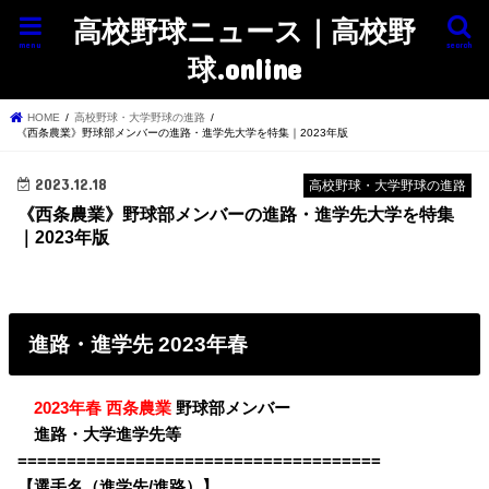
高校野球ニュース｜高校野
menu
search
球.online
HOME
高校野球・大学野球の進路
《西条農業》野球部メンバーの進路・進学先大学を特集｜2023年版
2023.12.18
高校野球・大学野球の進路
《西条農業》野球部メンバーの進路・進学先大学を特集
｜2023年版
進路・進学先 2023年春
・
2023年春 西条農業
野球部メンバー
・
進路・大学進学先等
=====================================
【選手名（進学先/進路）】