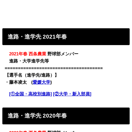
進路・進学先 2021年春
・
2021年春 西条農業
野球部メンバー
・
進路・大学進学先等
=====================================
【選手名（進学先/進路）】
・
藤本凌太 (
愛媛大学
)
・
[①全国・高校別進路]
[②大学・新入部員]
進路・進学先 2020年春