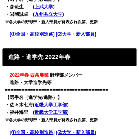
・森琉生 (
上武大学
)
・岩岡誠卓 (
九州共立大学
)
※各大学の野球部・新入部員が発表され次第、更新
・
[①全国・高校別進路]
[②大学・新入部員]
進路・進学先 2022年春
・
2022年春 西条農業
野球部メンバー
・
進路・大学進学先等
=====================================
【選手名（進学先/進路）】
・
佐々木七海(
近畿大学工学部
)
・福井海里 (
近畿大学工学部
)
※各大学の野球部・新入部員が発表され次第、更新
・
[①全国・高校別進路]
[②大学・新入部員]