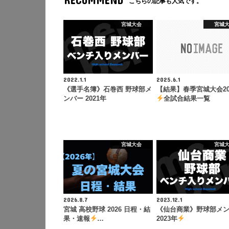
こちらの記事も人気です。
宮城大会
宮城
2022.1.1
2025.6.1
《選手名簿》石巻西 野球部メ
【結果】春季宮城大会20
ンバー 2021年
全試合結果一覧
宮城大会
宮城
2026.8.7
2023.12.1
宮城 高校野球 2026 日程・結
《仙台商業》野球部メ
果・速報
…
2023年