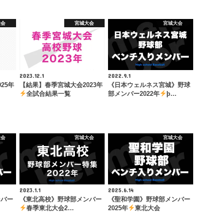
大会
宮城大会
宮城大会
2023.12.1
2022.9.1
25年
【結果】春季宮城大会2023年
《日本ウェルネス宮城》野球
全試合結果一覧
部メンバー2022年
þ…
大会
宮城大会
宮城大会
2023.1.1
2025.6.14
ンバー
《東北高校》野球部メンバー
《聖和学園》野球部メンバー
春季東北大会2…
2025年
東北大会