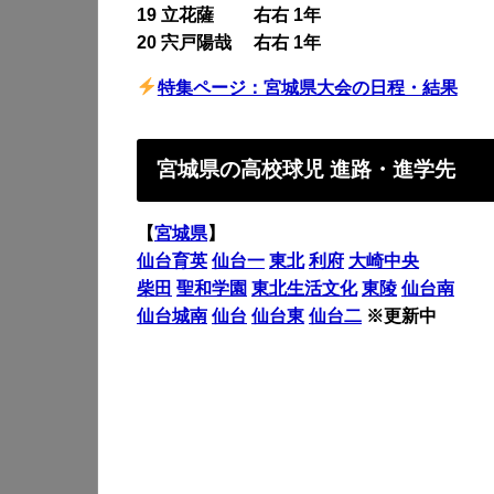
19 立花薩 右右 1年
20 宍戸陽哉 右右 1年
特集ページ：宮城県大会の日程・結果
宮城県の高校球児 進路・進学先
【
宮城県
】
仙台育英
仙台一
東北
利府
大崎中央
柴田
聖和学園
東北生活文化
東陵
仙台南
仙台城南
仙台
仙台東
仙台二
※更新中