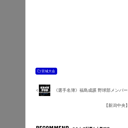
宮城大会
《選手名簿》福島成蹊 野球部メンバー2
【新潟中央】
RECOMMEND