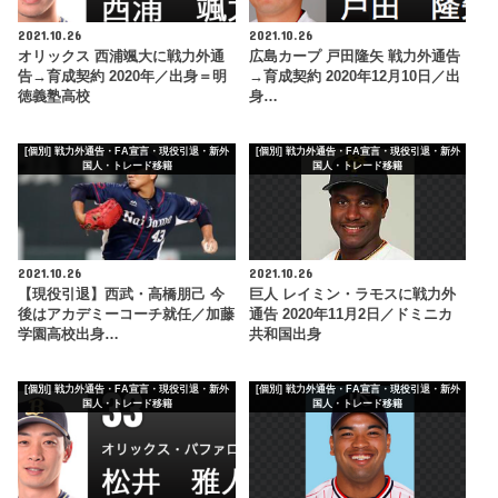
2021.10.26
2021.10.26
オリックス 西浦颯大に戦力外通
広島カープ 戸田隆矢 戦力外通告
告→育成契約 2020年／出身＝明
→育成契約 2020年12月10日／出
徳義塾高校
身…
[個別] 戦力外通告・FA宣言・現役引退・新外
[個別] 戦力外通告・FA宣言・現役引退・新外
国人・トレード移籍
国人・トレード移籍
2021.10.26
2021.10.26
【現役引退】西武・高橋朋己 今
巨人 レイミン・ラモスに戦力外
後はアカデミーコーチ就任／加藤
通告 2020年11月2日／ドミニカ
学園高校出身…
共和国出身
[個別] 戦力外通告・FA宣言・現役引退・新外
[個別] 戦力外通告・FA宣言・現役引退・新外
国人・トレード移籍
国人・トレード移籍