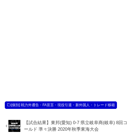
[個別] 戦力外通告・FA宣言・現役引退・新外国人・トレード移籍
【試合結果】東邦(愛知) 0-7 県立岐阜商(岐阜) 8回コ
ールド 準々決勝 2020年秋季東海大会