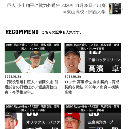
巨人 小山翔平に戦力外通告 2020年11月28日／出身
＝東山高校・関西大学
RECOMMEND
こちらの記事も人気です。
[個別] 戦力外通告・FA宣言・現役引退・新外
[個別] 戦力外通告・FA宣言・現役引退・新外
国人・トレード移籍
国人・トレード移籍
2021.10.26
2021.10.26
【現役引退】巨人・岩隈久志 引
ロッテ 高濱卓也 自由契約→育成
退試合の日程ほか／堀越高校出
契約を締結 2020年／出身＝横浜
身・今季推定年…
高校
[個別] 戦力外通告・FA宣言・現役引退・新外
[個別] 戦力外通告・FA宣言・現役引退・新外
国人・トレード移籍
国人・トレード移籍