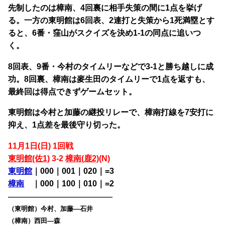
先制したのは樟南、4回裏に相手失策の間に1点を挙げ
る。一方の東明館は6回表、2連打と失策から1死満塁とす
ると、6番・窪山がスクイズを決め1-1の同点に追いつ
く。
8回表、9番・今村のタイムリーなどで3-1と勝ち越しに成
功。8回裏、樟南は麥生田のタイムリーで1点を返すも、
最終回は得点できずゲームセット。
東明館は今村と加藤の継投リレーで、樟南打線を7安打に
抑え、1点差を最後守り切った。
11月1日(日) 1回戦
東明館(佐1)
3-2
樟南(鹿2)
(N)
東明館
｜000｜001｜020｜=3
樟南
・
｜000｜100｜010｜=2
————————————————
（東明館）今村、加藤―石井
（樟南）西田―森