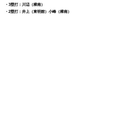
・3塁打：川辺（樟南）
・2塁打：井上（東明館）小峰（樟南）