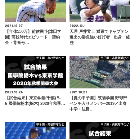
2021.10.27
2022.12.1
【年俸550万】前佑囲斗(津田学
天理 戸井零士 満票でキャプテン
園) 高校時代エピソード｜契約
選出の勝負強い好打者｜出身・経
金・背番号…
歴
甲子園・高校野球など
甲子園・高校野球など
2021.10.26
2021.10.27
【試合結果】東京学館(千葉) 5-
【夏の甲子園】筑陽学園 野球部
6 國學院栃木(栃木) 2020年秋季…
ベンチ入りメンバー2019／出身
中学・注目…
甲子園・高校野球など
甲子園・高校野球など