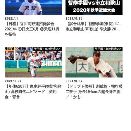
2022.1.1
2021.10.26
【日程】香川高野連招待試合
【試合結果】智辯学園(奈良) 4-1
2021年 ①日大三6月 ③天理11月
市立和歌山(和歌山) 準決勝 20…
を招待
甲子園・高校野球など
甲子園・高校野球など
2021.10.27
2021.10.24
【年俸620万】東妻純平(智辯和歌
【ドラフト候補】創成館・鴨打瑛
山) 高校時代エピソード｜契約
二投手 身長194cmの超長身左腕
金・背番…
／「かも…