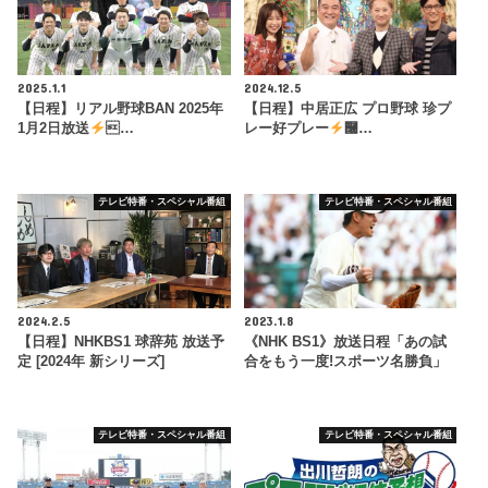
2025.1.1
2024.12.5
【日程】リアル野球BAN 2025年
【日程】中居正広 プロ野球 珍プ
1月2日放送
…
レー好プレー
࿠…
テレビ特番・スペシャル番組
テレビ特番・スペシャル番組
2024.2.5
2023.1.8
【日程】NHKBS1 球辞苑 放送予
《NHK BS1》放送日程「あの試
定 [2024年 新シリーズ]
合をもう一度!スポーツ名勝負」
テレビ特番・スペシャル番組
テレビ特番・スペシャル番組