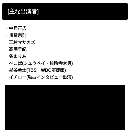
[主な出演者]
・中居正広
・川﨑宗則
・三村マサカズ
・高岡早紀
・谷まりあ
・ぺこぱ(シュウペイ・松陰寺太勇)
・杉谷拳士(TBS・WBC応援団)
・イチロー(独占インタビュー出演)