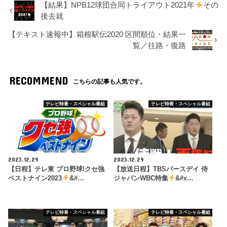
【結果】NPB12球団合同トライアウト2021年
その
後去就
【テキスト速報中】箱根駅伝2020 区間順位・結果一
覧／往路・復路
RECOMMEND
こちらの記事も人気です。
テレビ特番・スペシャル番組
テレビ特番・スペシャル番組
2023.12.29
2023.12.29
【日程】テレ東 プロ野球!クセ強
【放送日程】TBSバースデイ 侍
ベストナイン2023
&#…
ジャパンWBC特集
&#x…
テレビ特番・スペシャル番組
テレビ特番・スペシャル番組