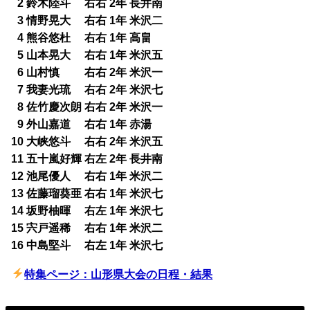
0
2 鈴木陸斗 右右 2年 長井南
0
3 情野晃大 右右 1年 米沢二
0
4 熊谷悠杜 右右 1年 高畠
0
5 山本晃大 右右 1年 米沢五
0
6 山村慎 右右 2年 米沢一
0
7 我妻光琉 右右 2年 米沢七
0
8 佐竹慶次朗 右右 2年 米沢一
0
9 外山嘉道 右右 1年 赤湯
10 大峡悠斗 右右 2年 米沢五
11 五十嵐好輝 右左 2年 長井南
12 池尾優人 右右 1年 米沢二
13 佐藤瑠葵亜 右右 1年 米沢七
14 坂野柚暉 右左 1年 米沢七
15 宍戸遥稀 右右 1年 米沢二
16 中島堅斗 右左 1年 米沢七
特集ページ：山形県大会の日程・結果