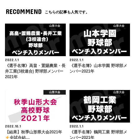
RECOMMEND
こちらの記事も人気です。
山形大会
山形大会
2022.1.1
2022.1.1
《選手名簿》高畠・置賜農業・長
《選手名簿》山本学園 野球部メ
井工業(3校連合) 野球部メンバー
ンバー2021年
2021年
山形大会
山形大会
2022.10.1
2022.1.1
【結果】秋季山形県大会2021年
《選手名簿》鶴岡工業 野球部メ
全試合結…
ンバー2021年