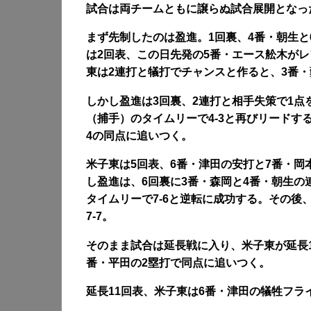
試合は両チームともに譲らぬ試合展開となっ
まず先制したのは
盈進。1回裏、4番・朝生
は2回表、この日先発の5番・エース舩木がレ
東は2連打と犠打でチャンスと作ると、3番・
しかし盈進は3回裏、2連打と相手失策で1点
（捕手）のタイムリーで4-3と再びリードす
4の同点に追いつく。
米子東は5回表、6番・津田の安打と7番・岡
し盈進は、6回裏に3番・森岡と4番・朝生の
タイムリーで7-6と逆転に成功する。
その後
7-7。
そのまま試合は延長戦に入り、米子東が延長1
番・平田の2塁打で同点に追いつく。
延長11回表、米子東は6番・津田の犠牲フラ