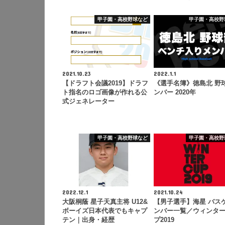
甲子園・高校野球など
甲子園・高校野
2021.10.23
2022.1.1
【ドラフト会議2019】ドラフ
《選手名簿》徳島北 野
ト指名のロゴ画像が作れる公
ンバー 2020年
式ジェネレーター
甲子園・高校野球など
甲子園・高校野
2022.12.1
2021.10.24
大阪桐蔭 星子天真主将 U12&
【男子選手】海星 バス
ボーイズ日本代表でもキャプ
ンバー一覧／ウィンタ
テン｜出身・経歴
プ2019