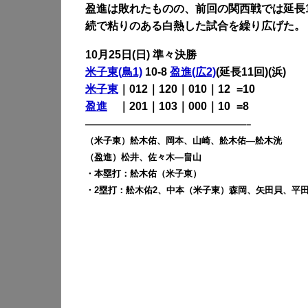
盈進は敗れたものの、前回の関西戦では延長
続で粘りのある白熱した試合を繰り広げた。
10月25日(日) 準々決勝
米子東(鳥1)
10-8
盈進(広2)
(延長11回)(浜)
米子東
｜012｜120｜010｜12
0
=10
盈進
・
｜201｜103｜000｜10
0
=8
——————————————————–
（米子東）舩木佑、岡本、山崎、舩木佑―舩木洸
（盈進）松井、佐々木―畠山
・本塁打：舩木佑（米子東）
・2塁打：舩木佑2、中本（米子東）森岡、矢田貝、平