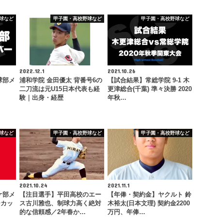
球など
甲子園・高校野球など
甲子園・高校野球など
2022.12.1
2021.10.26
球部メ
浦和学院 金田優太 背番号6の
【試合結果】常総学院 9-1 木
二刀流は元U15日本代表も経
更津総合(千葉) 準々決勝 2020
験｜出身・経歴
年秋…
球など
甲子園・高校野球など
甲子園・高校野球など
2021.10.24
2021.11.1
ケ部メ
【注目選手】平田高校のエー
【年俸・契約金】ヤクルト 鈴
ーカッ
ス古川雅也、制球力高く絶対
木裕太(日本文理) 契約金2200
的な信頼感／2年春か…
万円、年俸…