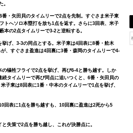
た。
と6番・矢田貝のタイムリーで2点を先制。すぐさま米子東
フトへソロ本塁打を放ち1点を返す。さらに3回表、米子
藪本の2点タイムリーで3-2と逆転する。
を挙げ、3-3の同点とする。米子東は4回表に8番・舩木
るが、すぐさま盈進は4回裏に3番・森岡のタイムリーで4-
本の犠牲フライで2点を挙げ、再び6-4と勝ち越す。しか
連続タイムリーで再び同点に追いつくと、6番・矢田貝の
、米子東は8回表に1番・中本のタイムリーで1点を挙げ、
0回表に1点を勝ち越すも、10回裏に盈進は2死から5
イと失策で2点を勝ち越し、これが決勝点に。