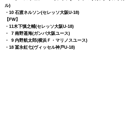
ル)
・10 石渡ネルソン(セレッソ大阪U-18)
【FW】
・11木下慎之輔(セレッソ大阪U-18)
・
0
7 南野遥海(ガンバ大阪ユース)
・
0
9 内野航太郎(横浜Ｆ・マリノスユース)
・18 冨永虹七(ヴィッセル神戸U-18)