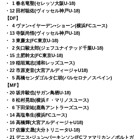
・
0
1 春名竜聖(セレッソ大阪U-18)
・12 田村聡佑(ヴィッセル神戸U-18)
【DF】
・
0
4 ヴァン•イヤーデン•ショーン(横浜FCユース)
・13 寺阪尚悟(ヴィッセル神戸U-18)
・
0
3 東廉太(FC東京U-18)
・
0
2 矢口駿太郎(ジェフユナイテッド千葉U-18)
・15 土肥幹太(FC東京U-18)
・19 稲垣篤志(浦和レッズユース)
・22 市原吏音(大宮アルディージャU18)
・
0
5 髙橋センダゴルタ仁胡(バルセロナ／スペイン)
【MF】
・20 坂井駿也(サガン鳥栖U-18)
・
0
8 松村晃助(横浜Ｆ・マリノスユース)
・
0
6 下田栄祐(鹿島アントラーズユース)
・14 高塩隼生(横浜FCユース)
・16 高橋輝(大宮アルディージャU18)
・17 佐藤丈晟(大分トリニータU-18)
・21 デニス•ジュン•パーキンソン(FCファマリカン／ポルトガ