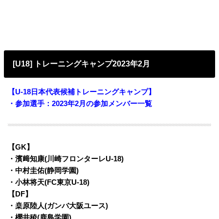
[U18] トレーニングキャンプ2023年2月
【
U-18日本代表候補トレーニングキャンプ
】
・参加選手：2023年
2月の参加メンバー一覧
【GK】
・濱﨑知康(川崎フロンターレU-18)
・中村圭佑(静岡学園)
・小林将天(FC東京U-18)
【DF】
・桒原陸人(ガンバ大阪ユース)
・櫻井稜(鹿島学園)