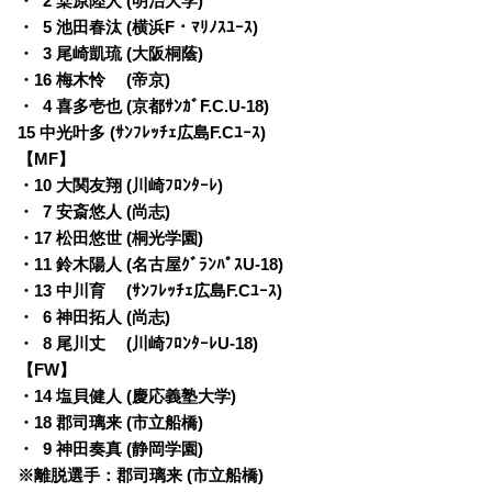
・
0
2 桒原陸人 (明治大学)
・
0
5 池田春汰 (横浜F・ﾏﾘﾉｽﾕｰｽ)
・
0
3 尾崎凱琉 (大阪桐蔭)
・
16 梅木怜 (帝京)
・
0
4 喜多壱也 (京都ｻﾝｶﾞF.C.U-18)
15 中光叶多 (ｻﾝﾌﾚｯﾁｪ広島F.Cﾕｰｽ)
【MF】
・
10 大関友翔 (川崎ﾌﾛﾝﾀｰﾚ)
・
0
7 安斎悠人 (尚志)
・
17 松田悠世 (桐光学園)
・
11 鈴木陽人 (名古屋ｸﾞﾗﾝﾊﾟｽU-18)
・
13 中川育 (ｻﾝﾌﾚｯﾁｪ広島F.Cﾕｰｽ)
・
0
6 神田拓人 (尚志)
・
0
8 尾川丈 (川崎ﾌﾛﾝﾀｰﾚU-18)
【FW】
・
14 塩貝健人 (慶応義塾大学)
・
18 郡司璃来 (市立船橋)
・
0
9 神田奏真 (静岡学園)
※離脱選手：郡司璃来 (市立船橋)