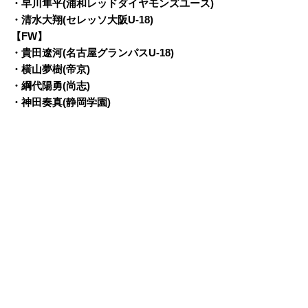
・早川隼平(浦和レッドダイヤモンズユース)
・清水大翔(セレッソ大阪U-18)
【FW】
・貴田遼河(名古屋グランパスU-18)
・横山夢樹(帝京)
・綱代陽勇(尚志)
・神田奏真(静岡学園)