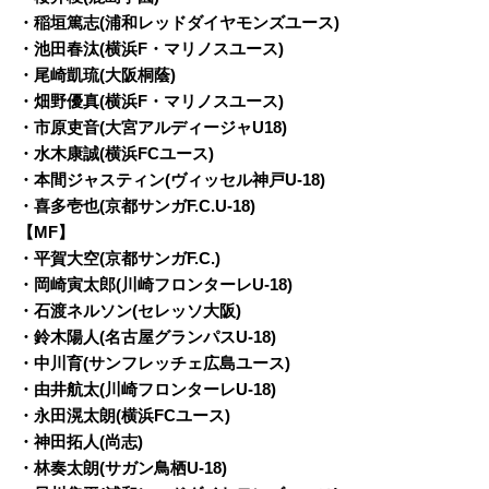
・稲垣篤志(浦和レッドダイヤモンズユース)
・池田春汰(横浜F・マリノスユース)
・尾崎凱琉(大阪桐蔭)
・畑野優真(横浜F・マリノスユース)
・市原吏音(大宮アルディージャU18)
・水木康誠(横浜FCユース)
・本間ジャスティン(ヴィッセル神戸U-18)
・喜多壱也(京都サンガF.C.U-18)
【MF】
・平賀大空(京都サンガF.C.)
・岡崎寅太郎(川崎フロンターレU-18)
・石渡ネルソン(セレッソ大阪)
・鈴木陽人(名古屋グランパスU-18)
・中川育(サンフレッチェ広島ユース)
・由井航太(川崎フロンターレU-18)
・永田滉太朗(横浜FCユース)
・神田拓人(尚志)
・林奏太朗(サガン鳥栖U-18)