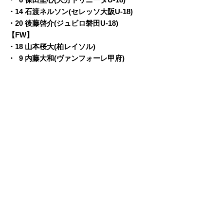
・
0
6 保田堅心(大分トリニータU-18)
・14 石渡ネルソン(セレッソ大阪U-18)
・20 後藤啓介(ジュビロ磐田U-18)
【FW】
・18 山本桜大(柏レイソル)
・
0
9 内藤大和(ヴァンフォーレ甲府)