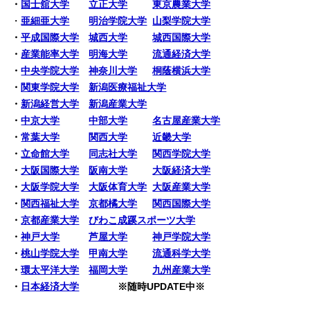
・
国士舘大学
立正大学
東京農業大学
・
亜細亜大学
明治学院大学
山梨学院大学
・
平成国際大学
城西大学
城西国際大学
・
産業能率大学
明海大学
流通経済大学
・
中央学院大学
神奈川大学
桐蔭横浜大学
・
関東学院大学
新潟医療福祉大学
・
新潟経営大学
新潟産業大学
・
中京大学
中部大学
名古屋産業大学
・
常葉大学
関西大学
近畿大学
・
立命館大学
同志社大学
関西学院大学
・
大阪国際大学
阪南大学
大阪経済大学
・
大阪学院大学
大阪体育大学
大阪産業大学
・
関西福祉大学
京都橘大学
関西国際大学
・
京都産業大学
びわこ成蹊スポーツ大学
・
神戸大学
芦屋大学
神戸学院大学
・
桃山学院大学
甲南大学
流通科学大学
・
環太平洋大学
福岡大学
九州産業大学
・
日本経済大学
※随時UPDATE中※