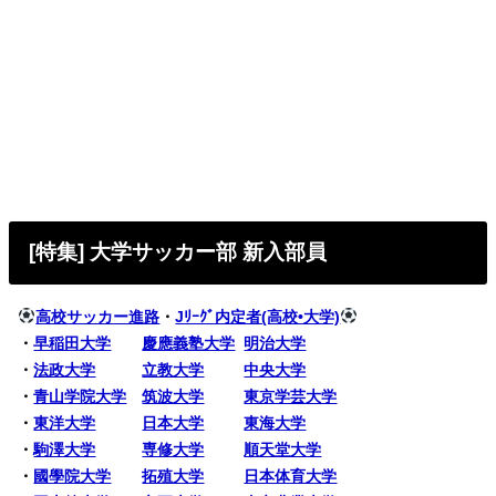
[特集] 大学サッカー部 新入部員
高校サッカー進路
・
Jﾘｰｸﾞ内定者(高校•大学)
・
早稲田大学
慶應義塾大学
明治大学
・
法政大学
立教大学
中央大学
・
青山学院大学
筑波大学
東京学芸大学
・
東洋大学
日本大学
東海大学
・
駒澤大学
専修大学
順天堂大学
・
國學院大学
拓殖大学
日本体育大学