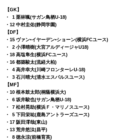
【GK】
・
0
1 栗林颯(サガン鳥栖U-18)
・
12 中村圭佑(静岡学園)
【DF】
・
15 ヴァン•イヤーデン•ショーン(横浜FCユース)
・
0
2 小澤晴樹(大宮アルディージャU18)
・
18 高塩隼生(横浜FCユース)
・
16 都築駿太(流経大柏)
・
0
4 高井幸大(川崎フロンターレU-18)
・
0
3 石川晴大(清水エスパルスユース)
【MF】
・
10 根本鼓太郎(桐蔭横浜大)
・
0
6 坂井駿也(サガン鳥栖U-18)
・
0
7 松村晃助(横浜Ｆ・マリノスユース)
・
0
5 下田栄祐(鹿島アントラーズユース)
・
17 阪田澪哉(東山)
・
13 荒井悠汰(昌平)
・
0
8 徳永涼(前橋育英)