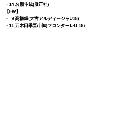
・
14 名願斗哉(履正社)
【FW】
・
0
9 高橋輝(大宮アルディージャU18)
・
11 五木田季晋(川崎フロンターレU-18)