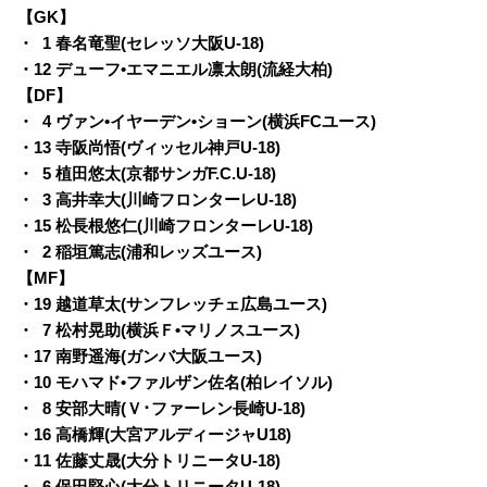
【GK】
・
0
1 春名竜聖(セレッソ大阪U-18)
・12 デューフ•エマニエル凛太朗(流経大柏)
【DF】
・
0
4 ヴァン•イヤーデン•ショーン(横浜FCユース)
・13 寺阪尚悟(ヴィッセル神戸U-18)
・
0
5 植田悠太(京都サンガF.C.U-18)
・
0
3 高井幸大(川崎フロンターレU-18)
・15 松長根悠仁(川崎フロンターレU-18)
・
0
2 稲垣篤志(浦和レッズユース)
【MF】
・19 越道草太(サンフレッチェ広島ユース)
・
0
7 松村晃助(横浜Ｆ•マリノスユース)
・17 南野遥海(ガンバ大阪ユース)
・10 モハマド•ファルザン佐名(柏レイソル)
・
0
8 安部大晴(Ｖ･ファーレン長崎U-18)
・16 高橋輝(大宮アルディージャU18)
・11 佐藤丈晟(大分トリニータU-18)