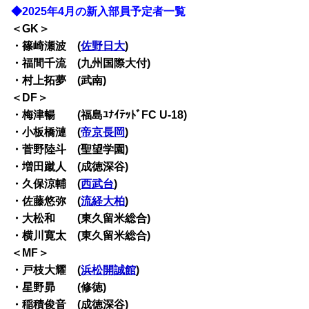
◆2025年4月の新入部員予定者一覧
＜GK＞
・篠崎瀬波 (
佐野日大
)
・福間千流 (九州国際大付)
・村上拓夢 (武南)
＜DF＞
・梅津暢 (福島ﾕﾅｲﾃｯﾄﾞFC U-18)
・小板橋漣 (
帝京長岡
)
・菅野陸斗 (聖望学園)
・増田蹴人 (成徳深谷)
・久保涼輔 (
西武台
)
・佐藤悠弥 (
流経大柏
)
・大松和 (東久留米総合)
・横川寛太 (東久留米総合)
＜MF＞
・戸枝大耀 (
浜松開誠館
)
・星野昴 (修徳)
・稲積俊音 (成徳深谷)