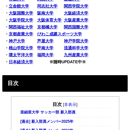
・
立命館大学
同志社大学
関西学院大学
・
大阪国際大学
阪南大学
大阪経済大学
・
大阪学院大学
大阪体育大学
大阪産業大学
・
関西福祉大学
京都橘大学
関西国際大学
・
京都産業大学
びわこ成蹊スポーツ大学
・
神戸大学
芦屋大学
神戸学院大学
・
桃山学院大学
甲南大学
流通科学大学
・
環太平洋大学
福岡大学
九州産業大学
・
日本経済大学
※随時UPDATE中※
目次
目次
[
非表示
]
亜細亜大学 サッカー部 新入部員
[過去] 新入部員メンバー2025年