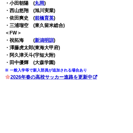
・小田朝陽 (
丸岡
)
・西山悠翔 (旭川実業)
・依田爽史 (
前橋育英
)
・三浦瑠空 (東久留米総合)
＜FW＞
・祝拓海 (
新潟明訓
)
・澤藤虎太郎(東海大甲府)
・阿久津天斗(宇短大附)
・田中優輝 (大森学園)
※ 一般入学等で新入部員が追加される場合あり
2026年春の高校サッカー進路を更新中