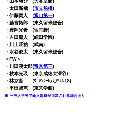
・山本瑛介 (大谷室蘭)
・太田瑠飛 (
市立船橋
)
・伊藤貴人 (
富山第一
)
・藤宮拓郎 (東久留米総合)
・豊岡光希 (習志野)
・吉田龍人 (細田学園)
・川上旺祐 (武南)
・水谷俊太 (東久留米総合)
＜FW＞
・川田朔太郎(
帝京第三
)
・秋本光瑛 (東京成徳大深谷)
・林京吾 (ｳﾞｧﾝﾗｰﾚ八戸U-18)
・平田碧芭 (東京学館)
※ 一般入学等で新入部員が追加される場合あり