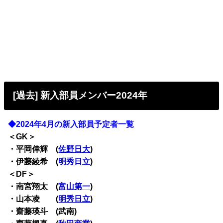
[過去] 新入部員メンバー2024年
◆2024年4月の新入部員予定者一覧
＜GK＞
・平岡倖輝 (
佐野日大
)
・伊藤綾希 (
明秀日立
)
＜DF＞
・南宮翔太 (
富山第一
)
・山本凌 (
明秀日立
)
・齋藤瑛斗 (武南)