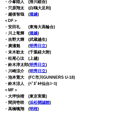
・小峯陸人 (滑川総合)
・穴原翔太 (白鴎大足利)
・越後智哉 (
堀越
)
＜DF＞
・安田礼 (東海大高輪台)
・川上竜輝 (
堀越
)
・吉野大輝 (武蔵越生)
・廣瀬魁 (
明秀日立
)
・末木歓太 (千葉経大附)
・松尾心汰 (上越)
・鈴木淳太郎(
明秀日立
)
・川崎涼介 (
明秀日立
)
・池本寛大 (FC市川GUNNERS U-18)
・鈴木涼人 (ﾍﾞｶﾞﾙﾀ仙台ﾕｰｽ)
＜MF＞
・大坪快晴 (東京実業)
・間渕壱咲 (
浜松開誠館
)
・高橋颯翔 (
明桜
)