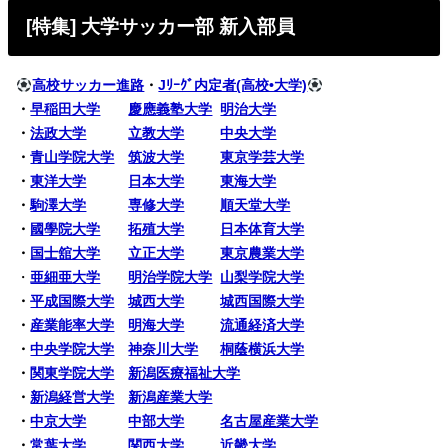
[特集] 大学サッカー部 新入部員
高校サッカー進路
・
Jﾘｰｸﾞ内定者(高校•大学)
・
早稲田大学
慶應義塾大学
明治大学
・
法政大学
立教大学
中央大学
・
青山学院大学
筑波大学
東京学芸大学
・
東洋大学
日本大学
東海大学
・
駒澤大学
専修大学
順天堂大学
・
國學院大学
拓殖大学
日本体育大学
・
国士舘大学
立正大学
東京農業大学
・
亜細亜大学
明治学院大学
山梨学院大学
・
平成国際大学
城西大学
城西国際大学
・
産業能率大学
明海大学
流通経済大学
・
中央学院大学
神奈川大学
桐蔭横浜大学
・
関東学院大学
新潟医療福祉大学
・
新潟経営大学
新潟産業大学
・
中京大学
中部大学
名古屋産業大学
・
常葉大学
関西大学
近畿大学