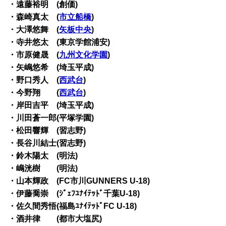
・遠藤裕明 (創価)
・森崎真太 (
市立船橋
)
・大澤悠舞 (
矢板中央
)
・寺井悠太 (東京学館浦安)
・市原健晟 (
九州文化学園
)
・矢嶋悠希 (埼玉平成)
・野口秀人 (
西武台
)
・今野翔 (
西武台
)
・岸田吉平 (埼玉平成)
・川田蒼一郎(平塚学園)
・松田響輝 (習志野)
・長谷川結士(習志野)
・鈴木陽太 (明法)
・嶋洸樹 (明法)
・山本輝政 (FC市川GUNNERS U-18)
・伊藤喬崇 (ｼﾞｪﾌﾕﾅｲﾃｯﾄﾞ千葉U-18)
・佐久間秀悟(福島ﾕﾅｲﾃｯﾄﾞFC U-18)
・酒井律 (都市大塩尻)