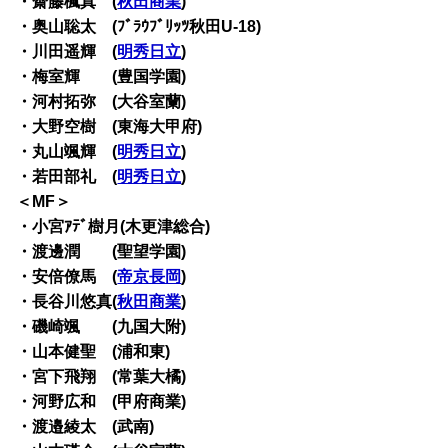
・齋藤楓真 (
秋田商業
)
・奥山聡太 (ﾌﾞﾗｳﾌﾞﾘｯﾂ秋田U-18)
・川田遥輝 (
明秀日立
)
・梅室輝 (豊国学園)
・河村拓弥 (大谷室蘭)
・大野空樹 (東海大甲府)
・丸山颯輝 (
明秀日立
)
・若田部礼 (
明秀日立
)
＜MF＞
・小宮ｱﾃﾞ樹月(木更津総合)
・渡邊潤 (聖望学園)
・安倍僚馬 (
帝京長岡
)
・長谷川悠真(
秋田商業
)
・磯崎颯 (九国大附)
・山本健聖 (浦和東)
・宮下飛翔 (常葉大橘)
・河野広和 (甲府商業)
・渡邉綾太 (武南)