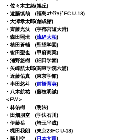
・佐々木主緒(旭丘)
・遠藤慎哉 (福島ﾕﾅｲﾃｯﾄﾞFC U-18)
・大澤孝太郎(創成館)
・齊藤光汰 (宇都宮短大附)
・森田照琉 (
流経大柏
)
・植田蒼輔 (聖望学園)
・寉田聖也 (甲府商業)
・浦野悠樹 (細田学園)
・矢崎航太郎(関東学院六浦)
・近藤佑真 (東京学館)
・串田悠斗 (
前橋育英
)
・八木航祐 (藤枝明誠)
＜FW＞
・林佑樹 (明法)
・田畑朋空 (学法石川)
・伊藤岳 (埼玉平成)
・梶田我朗 (東京23FC U-18)
・藤川空 (
日本文理
)