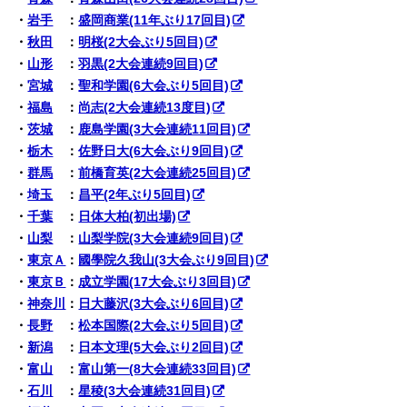
・
岩手
：
盛岡商業(11年ぶり17回目)
・
秋田
：
明桜(2大会ぶり5回目)
・
山形
：
羽黒(2大会連続9回目)
・
宮城
：
聖和学園(6大会ぶり5回目)
・
福島
：
尚志(2大会連続13度目)
・
茨城
：
鹿島学園(3大会連続11回目)
・
栃木
：
佐野日大(6大会ぶり9回目)
・
群馬
：
前橋育英(2大会連続25回目)
・
埼玉
：
昌平(2年ぶり5回目)
・
千葉
：
日体大柏(初出場)
・
山梨
：
山梨学院(3大会連続9回目)
・
東京Ａ
：
國學院久我山(3大会ぶり9回目)
・
東京Ｂ
：
成立学園(17大会ぶり3回目)
・
神奈川
：
日大藤沢(3大会ぶり6回目)
・
長野
：
松本国際(2大会ぶり5回目)
・
新潟
：
日本文理(5大会ぶり2回目)
・
富山
：
富山第一(8大会連続33回目)
・
石川
：
星稜(3大会連続31回目)