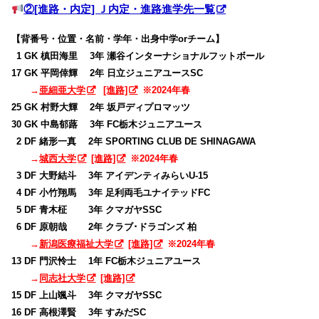
②[進路・内定] Ｊ内定・進路進学先一覧
【背番号・位置・名前・学年・出身中学orチーム】
0
1 GK 槙田海里 3年 瀬谷インターナショナルフットボール
17 GK 平岡倖輝 2年 日立ジュニアユースSC
→
亜細亜大学
[進路]
※2024年春
25 GK 村野大輝 2年 坂戸ディプロマッツ
30 GK 中島郁蕗 3年 FC栃木ジュニアユース
0
2 DF 緒形一真 2年 SPORTING CLUB DE SHINAGAWA
→
城西大学
[進路]
※2024年春
0
3 DF 大野結斗 3年 アイデンティみらいU-15
0
4 DF 小竹翔馬 3年 足利両毛ユナイテッドFC
0
5 DF 青木柾 3年 クマガヤSSC
0
6 DF 原朝哉 2年 クラブ･ドラゴンズ 柏
→
新潟医療福祉大学
[進路]
※2024年春
13 DF 門沢怜士 1年 FC栃木ジュニアユース
→
同志社大学
[進路]
15 DF 上山颯斗 3年 クマガヤSSC
16 DF 高根澤賢 3年 すみだSC