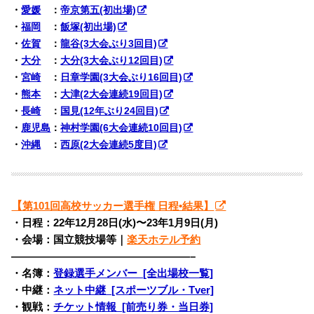
・
愛媛
：
帝京第五(初出場)
・
福岡
：
飯塚(初出場)
・
佐賀
：
龍谷(3大会ぶり3回目)
・
大分
：
大分(3大会ぶり12回目)
・
宮崎
：
日章学園(3大会ぶり16回目)
・
熊本
：
大津(2大会連続19回目)
・
長崎
：
国見(12年ぶり24回目)
・
鹿児島
：
神村学園(6大会連続10回目)
・
沖縄
：
西原(2大会連続5度目)
【
第101回高校サッカー選手権 日程•結果】
・日程：22年12月28日(水)〜
23年1月9日(月)
・会場：国立競技場等｜
楽天ホテル予約
—————————————————–
・名簿：
登録選手メンバー [全出場校一覧]
・中継：
ネット中継 [スポーツブル・Tver]
・観戦：
チケット情報 [前売り券・当日券]