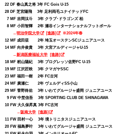
22 DF 春山真之将 3年 FC Gois U-15
28 DF 芝宮陽飛 3年 足利両毛ユナイテッドFC
0
7 MF 吉岡汰斗 3年 クラブ･ドラゴンズ 柏
0
8 MF 小田智輝 2年 瀬谷インターナショナルフットボール
→
明治学院大学
[進路]
※2024年春
12 MF 成田栞 2年 埼玉オーステンSCジュニアユース
14 MF 向井俊貴 3年 大宮アルディージャU-15
→
新潟医療福祉大学
[進路]
18 MF 籾山陽紀 3年 プログレッソ佐野FC U-15
19 MF 江沢匠映 3年 クマガヤSSC
23 MF 福田一樹 2年 FC古河
24 MF 廣瀬仁 2年 ヴェルディSS小山
29 MF 菅野柊佑 3年 いわてグルージャ盛岡 ジュニアユース
0
9 FW 中埜信吾 3年 SPORTING CLUB DE SHINAGAWA
10 FW 大久保昇真 3年 FC古河
→
阪南大学
[進路]
11 FW 田村一心 3年 境トリニタスジュニアユース
20 FW 福島夢叶 3年 いわてグルージャ盛岡 ジュニアユース
21 FW 松永白羽 3年 インテリオールFC