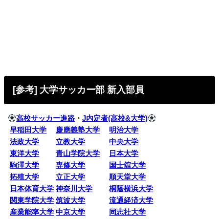
[参考] 大学サッカー部 新入部員
高校サッカー進路
・
J内定者(高校&大学)
早稲田大学
慶應義塾大学
明治大学
法政大学
立教大学
中央大学
東洋大学
青山学院大学
日本大学
駒澤大学
専修大学
国士舘大学
拓殖大学
立正大学
順天堂大学
日本体育大学
神奈川大学
桐蔭横浜大学
関東学院大学
筑波大学
流通経済大学
産業能率大学
中京大学
同志社大学