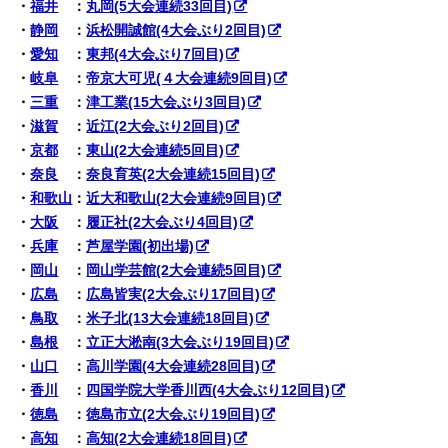
・
福井
：
丸岡(5大会連続33回目)
・
静岡
：
浜松開誠館(4大会ぶり2回目)
・
愛知
：
東邦(4大会ぶり7回目)
・
岐阜
：
帝京大可児(４大会連続9回目)
・
三重
：
津工業(15大会ぶり3回目)
・
滋賀
：
近江(2大会ぶり2回目)
・
京都
：
東山(2大会連続5回目)
・
奈良
：
奈良育英(2大会連続15回目)
・
和歌山
：
近大和歌山(2大会連続9回目)
・
大阪
：
履正社(2大会ぶり4回目)
・
兵庫
：
芦屋学園(初出場)
・
岡山
：
岡山学芸館(2大会連続5回目)
・
広島
：
広島皆実(2大会ぶり17回目)
・
鳥取
：
米子北(13大会連続18回目)
・
島根
：
立正大淞南(3大会ぶり19回目)
・
山口
：
高川学園(4大会連続28回目)
・
香川
：
四国学院大学香川西(4大会ぶり12回目)
・
徳島
：
徳島市立(2大会ぶり19回目)
・
高知
：
高知(2大会連続18回目)