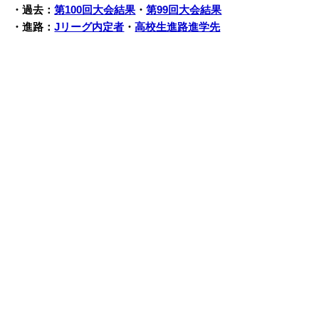
・過去：
第100回大会結果
・
第99回大会結果
・進路：
Jリーグ内定者
・
高校生進路進学先