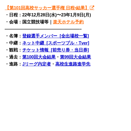
【
第101回高校サッカー選手権 日程•結果】
・日程：22年12月28日(水)〜
23年1月9日(月)
・会場：国立競技場等｜
楽天ホテル予約
—————————————————–
・名簿：
登録選手メンバー [全出場校一覧]
・中継：
ネット中継 [スポーツブル・Tver]
・観戦：
チケット情報 [前売り券・当日券]
・過去：
第100回大会結果
・
第99回大会結果
・進路：
Jリーグ内定者
・
高校生進路進学先