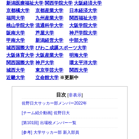
新潟医療福祉大学
関西学院大学
大阪経済大学
京都橘大学
京都産業大学
日本経済大学
福岡大学
九州産業大学
関西福祉大学
桃山学院大学
流通科学大学
大阪学院大学
阪南大学
芦屋大学
神戸学院大学
甲南大学
新潟経営大学
中部大学
城西国際大学
びわこ成蹊スポーツ大学
大阪体育大学
大阪産業大学
明海大学
関西国際大学
神戸大学
環太平洋大学
城西大学
東京学芸大学
関西大学
近畿大学
立命館大学
※更新中
目次
[
非表示
]
佐野日大サッカー部メンバー2022年
[チーム紹介動画] 佐野日大
[第101回] 出場校メンバー一覧
[参考] 大学サッカー部 新入部員