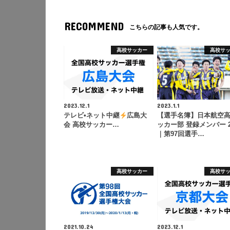
RECOMMEND
こちらの記事も人気です。
高校サッカー
高校サ
2023.12.1
2023.1.1
テレビ•ネット中継
広島大
【選手名簿】日本航空
会 高校サッカー…
ッカー部 登録メンバー 2
｜第97回選手…
高校サッカー
高校サ
2021.10.24
2023.12.1