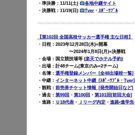
・準決勝：11/11(土)
各地中継サイト
・決勝戦：11/19(日)
Tver
・
ｽﾎﾟｰﾂﾌﾞﾙ
【第102回 全国高校サッカー選手権 主な日程】
・日程：2023年12月28日(木)=開幕
・・・・・・・
〜2024年1月8日(月)=決勝戦
・会場：国立競技場等 (
楽天でホテル予約
)
・出場：計48チーム(東京のみ=2チーム)
・名簿：
選手権登録メンバー [全48出場校一覧]
・中継：
インターネット中継 [ｽﾎﾟｰﾂﾌﾞﾙ・Tver]
・観戦：
前売券チケット情報 [発売開始日など]
・過去：
第99回
・
第100回
・
第101回[前回大会]
・進路：
Ｕ18代表
・
Ｊリーグ内定
・
進路•進学先