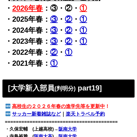
・
2026年春
：③・②・
①
・2025年春：
③
・
②
・
①
・2024年春：
③
・
②
・
①
・2023年春：
③
・
②
・
①
・2022年春：
②
・
①
・2021年春：
①
[大学新入部員
part19]
(判明分)
高校生の２０２６年春の進学先等を更新中
！
サッカー新着雑誌など
｜
楽天トラベル予約
=========================================
・久保宏輔 (上越高校)→
阪南大学
・寺島裕雅 (
阪南大高
)→
阪南大学