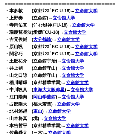
=========================================
・本多敦 (京都ｻﾝｶﾞF.C.U-18)→
立命館大学
・上野奏 (立命館)→
立命館大学
・寺岡佑真 (ｳﾞｨｯｾﾙ神戸U-18)→
立命館大学
・瑞慶覧長汰(愛媛FCU-18)→
立命館大学
・吉元俊輔 (
大分鶴崎
)→
立命館大学
・原山颯 (京都ｻﾝｶﾞF.C.U-18)→
立命館大学
・関谷巧 (京都ｻﾝｶﾞF.C.U-18)→
立命館大学
・土肥祐介 (立命館宇治)→
立命館大学
・井上朔 (立命館守山)→
立命館大学
・山之口諒 (立命館守山)→
立命館大学
・稲川晴輝 (京都精華学園)→
立命館大学
・中川颯真 (
東海大大阪仰星
)→
立命館大学
・江口陽向 (
岡山学芸館
)→
立命館大学
・占部陽大 (福大若葉)→
立命館大学
・北村悠起 (
東山
)→
立命館大学
・山本将真 (境)→
立命館大学
・本告哲平 (京都精華学園)→
立命館大学
・佐藤舜太 (三木)→
立命館大学