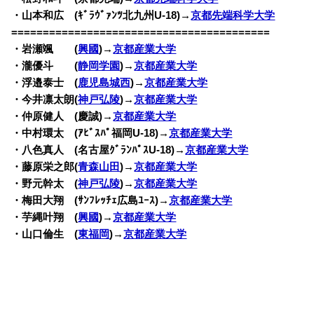
・山本和広 (ｷﾞﾗｳﾞｧﾝﾂ北九州U-18)→
京都先端科学大学
=========================================
・岩瀬颯 (
興國
)→
京都産業大学
・瀧優斗 (
静岡学園
)→
京都産業大学
・浮邉泰士 (
鹿児島城西
)→
京都産業大学
・今井凛太朗(
神戸弘陵
)→
京都産業大学
・仲原健人 (慶誠)→
京都産業大学
・中村環太 (ｱﾋﾞｽﾊﾟ福岡U-18)→
京都産業大学
・八色真人 (名古屋ｸﾞﾗﾝﾊﾟｽU-18)→
京都産業大学
・藤原栄之郎(
青森山田
)→
京都産業大学
・野元幹太 (
神戸弘陵
)→
京都産業大学
・梅田大翔 (ｻﾝﾌﾚｯﾁｪ広島ﾕｰｽ)→
京都産業大学
・芋縄叶翔 (
興國
)→
京都産業大学
・山口倫生 (
東福岡
)→
京都産業大学