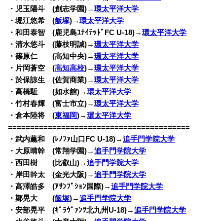
・児玉陽斗 (創志学園)→
環太平洋大学
・堀江悠希 (
飯塚
)→
環太平洋大学
・和田泰智 (鹿児島ﾕﾅｲﾃｯﾄﾞFC U-18)→
環太平洋大学
・清水悠斗 (藤枝明誠)→
環太平洋大学
・篠原仁 (高知中央)→
環太平洋大学
・片岡蒼空 (
高知高校
)→
環太平洋大学
・於保諒生 (佐賀商業)→
環太平洋大学
・高橋駈 (如水館)→
環太平洋大学
・竹村春輝 (富士市立)→
環太平洋大学
・倉本陸将 (
東福岡
)→
環太平洋大学
=========================================
・武内薫和 (ﾚﾉﾌｧ山口FC U-18)→
追手門学院大学
・大原晴幹 (常翔学園)→
追手門学院大学
・西田樹 (比叡山)→
追手門学院大学
・岸田幹太 (金光大阪)→
追手門学院大学
・高澤皓多 (ｱｻﾝﾌﾟｼｮﾝ国際)→
追手門学院大学
・鄭晃大 (
飯塚
)→
追手門学院大学
・安部晃平 (ｷﾞﾗｳﾞｧﾝﾂ北九州U-18)→
追手門学院大学