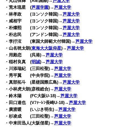
・丸山倖輝 (AIE国際)→
芦屋大学
・荒木琉星 (
芦屋学園
)→
芦屋大学
・林孝政 (ヨンソク韓国)→
芦屋大学
・咸相宇 (ヨンソク韓国)→
芦屋大学
・朴燦熙 (ヨンソク韓国)→
芦屋大学
・朴志民 (アンドン韓国)→
芦屋大学
・李扜泫 (東国大師範大付韓国)→
芦屋大学
・山名晄太朗(
東海大大阪仰星
)→
芦屋大学
・用殿恋 (呉港)→
芦屋大学
・稲村良真 (
明誠
)→
芦屋大学
・川添瑞紀 (三田松聖)→
芦屋大学
・秀平翼 (中央学院)→
芦屋大学
・真部拓斗 (星槎国際広島)→
芦屋大学
・小林虎大朗(彦根総合)→
芦屋大学
・鈴木陽 (FC大阪U-18)→
芦屋大学
・田口達也 (Vﾌｧｰﾚﾝ長崎U-18)→
芦屋大学
・廣渡暖 (いぶき明生)→
芦屋大学
・杉凌成 (三田松聖)→
芦屋大学
・中来田迅人(大阪偕星)→
芦屋大学