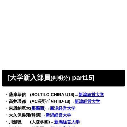
[大学新入部員
part15]
(判明分)
・薩摩恭佑 (SOLTILO CHIBA U18)→
新潟経営大学
・高井瑛都 (AC長野ﾊﾟﾙｾｲﾛU-18)→
新潟経営大学
・東恩納寛大(
那覇西
)→
新潟経営大学
・大久保倭翔(静清)→
新潟経営大学
・川越颯 (大森学園)→
新潟経営大学