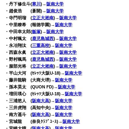
・丹下修生斗(
寒川
)→
阪南大学
・趙俊浩 (蒼開)→
阪南大学
・寺門明瑠 (
立正大淞南
)→
阪南大学
・中里瞭希 (報徳学園)→
阪南大学
・中田幸太郎(
飯塚
)→
阪南大学
・中村颯太 (
鹿児島城西
)→
阪南大学
・永冶翔汰 (
三重高校
)→
阪南大学
・西森永眞 (
立正大淞南
)→
阪南大学
・野村颯馬 (
鹿児島城西
)→
阪南大学
・服部光将 (
立正大淞南
)→
阪南大学
・平山大河 (ｾﾚｯｿ大阪U-18)→
阪南大学
・藤井龍騎 (大商大堺)→
阪南大学
・孫本昊太 (QUON FD)→
阪南大学
・増田瑛心 (ｾﾚｯｿ大阪U-18)→
阪南大学
・三浦悠人 (
阪南大高
)→
阪南大学
・三井虎翔 (高知中央)→
阪南大学
・南方遥斗 (
阪南大高
)→
阪南大学
・宮城龍 (奈良ｸﾗﾌﾞﾕｰｽ)→
阪南大学
・宮崎大晴 (
阪南大高
)→
阪南大学