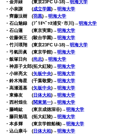
・金井緑 (東京23FC U-18)→
明海大学
・小泉譲 (
成立学園
)→
明海大学
・齊藤汰樹 (
羽黒
)→
明海大学
・石山魅録 (ﾌﾞﾘｵﾍﾞｯｶ浦安･市川)→
明海大学
・石山蓮 (東京実業)→
明海大学
・佐藤俐王 (駿台学園)→
明海大学
・竹川瑛翔 (東京23FC U-18)→
明海大学
・弓氣田眞 (東京学館)→
明海大学
・飯塚日向 (
尚志
)→
明海大学
・神原子太郎(拓大紅陵)→
明海大学
・小林亮太 (
矢板中央
)→
明海大学
・鈴木海星 (千葉敬愛)→
明海大学
・高瀬遥基 (
矢板中央
)→
明海大学
・東條友 (
日体大柏
)→
明海大学
・西村煌生 (
関東第一
)→
明海大学
・藤崎紘 (東京成徳深谷)→
明海大学
・藤田魁琉 (拓大紅陵)→
明海大学
・本多輝 (東京学館船橋)→
明海大学
・込山康斗 (
日体大柏
)→
明海大学