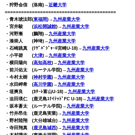
・狩野会信 (洛南)→
近畿大学
=========================================
・青木琥汰郎(
東福岡
)→
九州産業大学
・宮井駿 (
浜松開誠館
)→
九州産業大学
・河野漸 (鵬翔)→
九州産業大学
・湊崇人 (神埼)→
九州産業大学
・石崎跳真 (ﾃｹﾞﾊﾞｼﾞｬｰﾛ宮崎U-18)→
九州産業大学
・小平碧 (
大津
)→
九州産業大学
・横田陽向 (
高知高校
)→
九州産業大学
・前川佑太 (ルーテル学院)→
九州産業大学
・今村太樹 (
神村学園
)→
九州産業大学
・水田岬希 (
高川学園
)→
九州産業大学
・堤爽良 (ｶﾀｰﾚ富山U-18)→
九州産業大学
・迫田瑛仁 (鹿児島ﾕﾅｲﾃｯﾄﾞFC U-18)→
九州産業大学
・坂本蒼太 (ルーテル学院)→
九州産業大学
・竹井昂生 (鹿児島実業)→
九州産業大学
・野村陸翔 (大分雄城台)→
九州産業大学
・寺田翔真 (
鹿児島城西
)→
九州産業大学