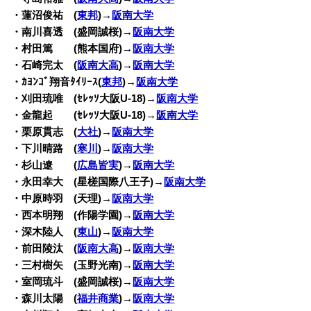
・蓮沼俊祐 (
東邦
)→
阪南大学
・南川喜透 (盛岡誠桜)→
阪南大学
・村田篤 (熊本国府)→
阪南大学
・石崎完太 (
阪南大高
)→
阪南大学
・ｶﾖﾝｺﾞ翔音ﾀｲﾘｰｽ(
東邦
)→
阪南大学
・刈田琉唯 (ｾﾚｯｿ大阪U-18)→
阪南大学
・金龍起 (ｾﾚｯｿ大阪U-18)→
阪南大学
・栗原貫志 (
大社
)→
阪南大学
・下川晴路 (
寒川
)→
阪南大学
・杉山遼 (
広島皆実
)→
阪南大学
・永田幸大 (星槎国際八王子)→
阪南大学
・中原時羽 (天理)→
阪南大学
・西本明翔 (作陽学園)→
阪南大学
・深木陸人 (
東山
)→
阪南大学
・前田陵汰 (
阪南大高
)→
阪南大学
・三村樹矢 (玉野光南)→
阪南大学
・室岡琉斗 (盛岡誠桜)→
阪南大学
・森川太陽 (
福井商業
)→
阪南大学