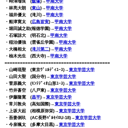
・時澤瑠良 (
飯塚
)→
甲南大学
・林亮大朗 (
東山
)→
甲南大学
・福井優太 (滝川)→
甲南大学
・船津寛太 (
広島皆実
)→
甲南大学
・堀田誠之助(報徳学園)→
甲南大学
・石塚諒大 (明石北)→
甲南大学
・稲治優強 (雲雀丘学園)→
甲南大学
・大橋相太 (
滝川第二
)→
甲南大学
・柚木光生 (西大寺)→
甲南大学
=========================================
・山崎琉聖 (東京ｳﾞｪﾙﾃﾞｨﾕｰｽ)→
東京学芸大学
・山田大聖 (国分寺)→
東京学芸大学
・菅原義大 (ﾓﾝﾃﾃﾞｨｵ山形ﾕｰｽ)→
東京学芸大学
・竹井蒼空 (八戸東)→
東京学芸大学
・伊藤隆寛 (
昌平
)→
東京学芸大学
・常川敦央 (高知国際)→
東京学芸大学
・上坂大起 (相模原弥栄)→
東京学芸大学
・吾妻俐玖 (AC長野ﾊﾟﾙｾｲﾛU-18)→
東京学芸大学
・今泉颯太 (多摩大目黒)→
東京学芸大学