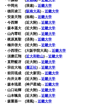
・平誠都 (
京都橘
)→
近畿大学
・中岡光 (浪速)→
近畿大学
・徳田凌三 (
阪南大高
)→
近畿大学
・安楽天翔 (洛南)→
近畿大学
・今西輝 (近大附)→
近畿大学
・森本遥大 (近大附)→
近畿大学
・山内零旺 (近大附)→
近畿大学
・梶原真聖 (済美)→
近畿大学
・楠井啓大 (近大附)→
近畿大学
・小西理仁 (大阪学院大高)→
近畿大学
・須磨広翔 (
近大和歌山
)→
近畿大学
・直野醍冴 (近大附)→
近畿大学
・宗佐大地 (
履正社
)→
近畿大学
・前田琉成 (近大新宮)→
近畿大学
・向井太希 (近大附)→
近畿大学
・森本琉星 (神戸星城)→
近畿大学
・山口祐輝 (近大附)→
近畿大学
・山本颯良 (近大附)→
近畿大学
・森重葵一 (清風)→
近畿大学