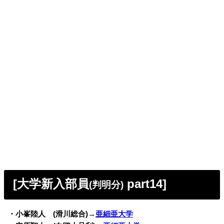
[大学新入部員
part14]
(判明分)
・小峯陸人 (滑川総合)→
亜細亜大学