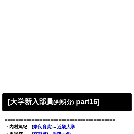
[大学新入部員
part16]
(判明分)
=========================================
・内村篤紀 (
奈良育英
)→
近畿大学