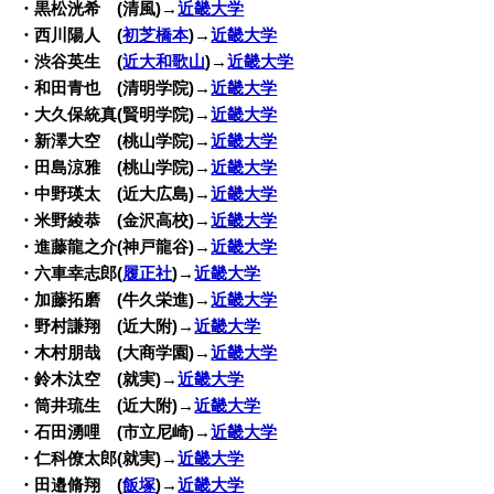
・黒松洸希 (清風)→
近畿大学
・西川陽人 (
初芝橋本
)→
近畿大学
・渋谷英生 (
近大和歌山
)→
近畿大学
・和田青也 (清明学院)→
近畿大学
・大久保統真(賢明学院)→
近畿大学
・新澤大空 (桃山学院)→
近畿大学
・田島涼雅 (桃山学院)→
近畿大学
・中野瑛太 (近大広島)→
近畿大学
・米野綾恭 (金沢高校)→
近畿大学
・進藤龍之介(神戸龍谷)→
近畿大学
・六車幸志郎(
履正社
)→
近畿大学
・加藤拓磨 (牛久栄進)→
近畿大学
・野村謙翔 (近大附)→
近畿大学
・木村朋哉 (大商学園)→
近畿大学
・鈴木汰空 (就実)→
近畿大学
・筒井琉生 (近大附)→
近畿大学
・石田湧哩 (市立尼崎)→
近畿大学
・仁科僚太郎(就実)→
近畿大学
・田邉脩翔 (
飯塚
)→
近畿大学