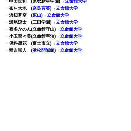
・甲田世和 (京都精華学園)→
立命館大学
・布村大地 (
奈良育英
)→
立命館大学
・浜辺蒼空 (
東山
)→
立命館大学
・瀬尾涼太 (三田学園)→
立命館大学
・喜多かのん(立命館守山)→
立命館大学
・小玉菜々美(立命館宇治)→
立命館大学
・保科凛花 (富士市立)→
立命館大学
・種吉咲人 (
浜松開誠館
)→
立命館大学