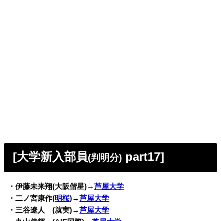
[大学新入部員
part17]
(判明分)
・伊藤未来翔(大阪偕星)→
芦屋大学
・二ノ宮康作(
明桜
)→
芦屋大学
・三谷遼人 (就実)→
芦屋大学