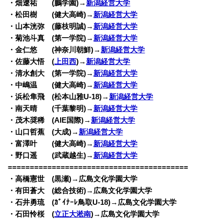
・畑遼祐 (鵬学園)→
新潟経営大学
・松田樹 (健大高崎)→
新潟経営大学
・山本洸弥 (藤枝明誠)→
新潟経営大学
・菊池斗真 (第一学院)→
新潟経営大学
・金仁悠 (神奈川朝鮮)→
新潟経営大学
・佐藤大悟 (
上田西
)→
新潟経営大学
・清水創大 (第一学院)→
新潟経営大学
・中嶋温 (健大高崎)→
新潟経営大学
・浜松隼飛 (松本山雅U-18)→
新潟経営大学
・南天晴 (千葉黎明)→
新潟経営大学
・茂木奨稀 (AIE国際)→
新潟経営大学
・山口哲蕉 (大成)→
新潟経営大学
・富澤叶 (健大高崎)→
新潟経営大学
・野口遥 (武蔵越生)→
新潟経営大学
=========================================
・高橋憲世 (黒瀬)→広島文化学園大学
・有田蒼大 (総合技術)→広島文化学園大学
・石井勇琉 (ｶﾞｲﾅｰﾚ鳥取U-18)→広島文化学園大学
・石田怜桜 (
立正大淞南
)→広島文化学園大学