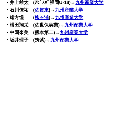
・井上雄太 (ｱﾋﾞｽﾊﾟ福岡U-18)→
九州産業大学
・石川僚祐 (
佐賀東
)→
九州産業大学
・緒方惺 (
柳ヶ浦
)→
九州産業大学
・横田翔栄 (佐世保実業)→
九州産業大学
・中園來美 (熊本第二)→
九州産業大学
・坂井理子 (筑紫)→
九州産業大学