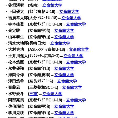
・谷垣滉宥 (塔南)→
立命館大学
・下田優太 (ｻｶﾞﾝ鳥栖U-18)→
立命館大学
・吉廣幸太郎(大分ﾄﾘﾆｰﾀU-18)→
立命館大学
・寺本雄登 (京都ｻﾝｶﾞF.C.U-18)→
立命館大学
・光定駿 (立命館宇治)→
立命館大学
・山本泰生 (立命館守山)→
立命館大学
・清水大地郎(長崎日大)→
立命館大学
・大村吏功 (ASﾗﾗﾝｼﾞｬ京都U-18)→
立命館大学
・土井川遥人(ｻﾝﾌﾚｯﾁｪ広島ﾕｰｽ)→
立命館大学
・松本悠臣 (京都ｻﾝｶﾞF.C.U-18)→
立命館大学
・永井優翔 (立命館守山)→
立命館大学
・海岡令偉 (立命館慶祥)→
立命館大学
・津田悠希 (奈良ｸﾗﾌﾞﾕｰｽ)→
立命館大学
・齋藤凪 (三菱養和SCﾕｰｽ)→
立命館大学
・水野愛斗 (
三重
)→
立命館大学
・阿部亮馬 (京都ｻﾝｶﾞF.C.U-18)→
立命館大学
・佐伯瑠唯 (立命館宇治)→
立命館大学
・李川晃瑛 (立命館守山)→
立命館大学