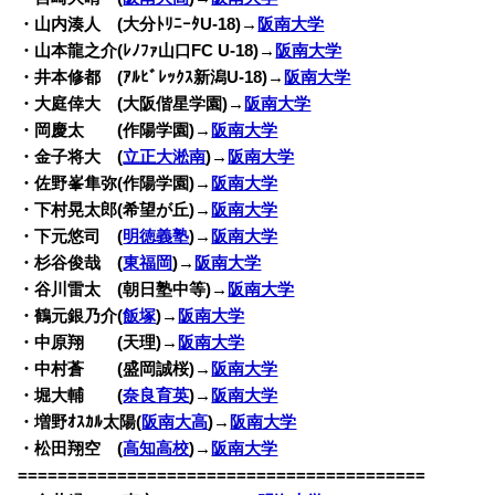
・山内湊人 (大分ﾄﾘﾆｰﾀU-18)→
阪南大学
・山本龍之介(ﾚﾉﾌｧ山口FC U-18)→
阪南大学
・井本修都 (ｱﾙﾋﾞﾚｯｸｽ新潟U-18)→
阪南大学
・大庭倖大 (大阪偕星学園)→
阪南大学
・岡慶太 (作陽学園)→
阪南大学
・金子将大 (
立正大淞南
)→
阪南大学
・佐野峯隼弥(作陽学園)→
阪南大学
・下村晃太郎(希望が丘)→
阪南大学
・下元悠司 (
明徳義塾
)→
阪南大学
・杉谷俊哉 (
東福岡
)→
阪南大学
・谷川雷太 (朝日塾中等)→
阪南大学
・鶴元銀乃介(
飯塚
)→
阪南大学
・中原翔 (天理)→
阪南大学
・中村蒼 (盛岡誠桜)→
阪南大学
・堀大輔 (
奈良育英
)→
阪南大学
・増野ｵｽｶﾙ太陽(
阪南大高
)→
阪南大学
・松田翔空 (
高知高校
)→
阪南大学
=========================================