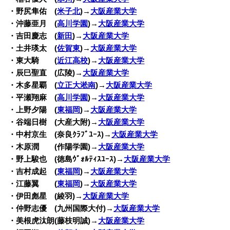
・野尻隼佑 (
米子北
)→
大阪産業大学
・沖藤亜月 (
高川学園
)→
大阪産業大学
・吉田慶志 (
新田
)→
大阪産業大学
・土井瑛太 (
佐賀東
)→
大阪産業大学
・東大騎 (
近江高校
)→
大阪産業大学
・辰巳聖直 (広陵)→
大阪産業大学
・木多星覇 (
立正大淞南
)→
大阪産業大学
・平瀬翔麻 (
高川学園
)→
大阪産業大学
・上野夕陽 (
東福岡
)→
大阪産業大学
・谷端日樹 (大産大附)→
大阪産業大学
・中村京生 (奈良ｸﾗﾌﾞﾕｰｽ)→
大阪産業大学
・木原潤 (作陽学園)→
大阪産業大学
・野上駿也 (徳島ｳﾞｫﾙﾃｨｽﾕｰｽ)→
大阪産業大学
・吉村成起 (
東福岡
)→
大阪産業大学
・江藤翼 (
東福岡
)→
大阪産業大学
・伊田彪星 (綾羽)→
大阪産業大学
・仲野志優 (九州国際大付)→
大阪産業大学
・美根虎汰朗(藤枝明誠)→
大阪産業大学