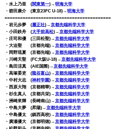
・水上乃亜 (
関東第一
)→
明海大学
・箭田康介 (東京23FC U-18)→
明海大学
=========================================
・岩元歩夢 (
履正社
)→
京都先端科学大学
・小田鉄舟 (
大手前高松
)→
京都先端科学大学
・庄司和優 (三田松聖)→
京都先端科学大学
・大迫聖 (京都先端)→
京都先端科学大学
・岡野琉夏 (京都先端)→
京都先端科学大学
・川崎天聖 (FC大阪U-18)→
京都先端科学大学
・島田涼真 (AIE国際)→
京都先端科学大学
・高塚晏吏 (
龍谷富山
)→
京都先端科学大学
・中村大志 (
神村学園
)→
京都先端科学大学
・西原大翔 (京都精華)→
京都先端科学大学
・杉生真人 (京都共栄)→
京都先端科学大学
・洲崎來輝 (長崎南山)→
京都先端科学大学
・中島大夢 (昇陽)→
京都先端科学大学
・中島優太 (鎮西高校)→
京都先端科学大学
・廣瀬優大 (京都明徳)→
京都先端科学大学
・松野和斗 (京都先端)→
京都先端科学大学