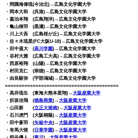
・岡隅海偉琉(今治北)→広島文化学園大学
・岡本大和 (呉港)→広島文化学園大学
・嘉治本翔 (広島翔洋)→広島文化学園大学
・亀山徠羽 (黒瀬)→広島文化学園大学
・川上大吾 (広島桜が丘)→広島文化学園大学
・佐々木琉星(FC大阪U-18)→広島文化学園大学
・田中遥大 (
高川学園
)→広島文化学園大学
・谷村大雅 (広島工大高)→広島文化学園大学
・西原裕翔 (山陽)→広島文化学園大学
・村田克仁 (崇徳)→広島文化学園大学
・由良駿弥 (宇部鴻城)→広島文化学園大学
=========================================
・高井琉生 (東海大熊本星翔)→
大阪産業大学
・折坂佳飛 (
徳島商業
)→
大阪産業大学
・山田新 (
立正大淞南
)→
大阪産業大学
・石川虎門 (大阪桐蔭)→
大阪産業大学
・田中蒼羽 (
矢板中央
)→
大阪産業大学
・有馬大惺 (
日章学園
)→
大阪産業大学
・稲谷優人 (
寒川
)→
大阪産業大学