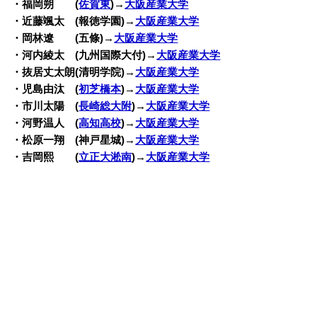
・福岡朔 (
佐賀東
)→
大阪産業大学
・近藤颯太 (報徳学園)→
大阪産業大学
・岡林遼 (五條)→
大阪産業大学
・河内綾太 (九州国際大付)→
大阪産業大学
・抜居丈太朗(清明学院)→
大阪産業大学
・児島由汰 (
初芝橋本
)→
大阪産業大学
・市川太陽 (
長崎総大附
)→
大阪産業大学
・河野温人 (
高知高校
)→
大阪産業大学
・松原一翔 (神戸星城)→
大阪産業大学
・吉岡熙 (
立正大淞南
)→
大阪産業大学