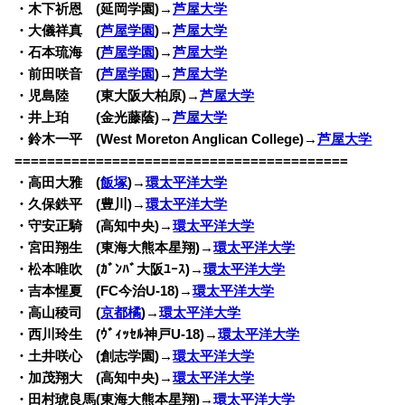
・木下祈恩 (延岡学園)→
芦屋大学
・大儀祥真 (
芦屋学園
)→
芦屋大学
・石本琉海 (
芦屋学園
)→
芦屋大学
・前田咲音 (
芦屋学園
)→
芦屋大学
・児島陸 (東大阪大柏原)→
芦屋大学
・井上珀 (金光藤蔭)→
芦屋大学
・鈴木一平 (West Moreton Anglican College)→
芦屋大学
=========================================
・高田大雅 (
飯塚
)→
環太平洋大学
・久保鉄平 (豊川)→
環太平洋大学
・守安正騎 (高知中央)→
環太平洋大学
・宮田翔生 (東海大熊本星翔)→
環太平洋大学
・松本唯吹 (ｶﾞﾝﾊﾞ大阪ﾕｰｽ)→
環太平洋大学
・吉本惺夏 (FC今治U-18)→
環太平洋大学
・高山稜司 (
京都橘
)→
環太平洋大学
・西川玲生 (ｳﾞｨｯｾﾙ神戸U-18)→
環太平洋大学
・土井咲心 (創志学園)→
環太平洋大学
・加茂翔大 (高知中央)→
環太平洋大学
・田村琥良馬(東海大熊本星翔)→
環太平洋大学