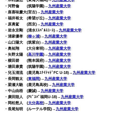
・木村謙志 (東海大福岡)→
九州産業大学
・河野倫 (筑陽学園)→
九州産業大学
・座喜味慶大(宮古)→
九州産業大学
・福井裕太 (希望が丘)→
九州産業大学
・原勇駕 (西京)→
九州産業大学
・岩永京剛 (清水ｴｽﾊﾟﾙｽﾕｰｽ)→
九州産業大学
・清家優孝 (
柳ヶ浦
)→
九州産業大学
・山口陽大 (筑紫台)→
九州産業大学
・奥祐翔 (大分東明)→
九州産業大学
・矢野太陽 (
高川学園
)→
九州産業大学
・横田碧 (熊本国府)→
九州産業大学
・塘田康貴 (筑陽学園)→
九州産業大学
・兒玉清流 (鹿児島ﾕﾅｲﾃｯﾄﾞFC U-18)→
九州産業大学
・長岡観太 (
東福岡
)→
九州産業大学
・梁瀬大馳 (鹿児島高校)→
九州産業大学
・中山由梧 (慶誠)→
九州産業大学
・廣田陸人 (ｱﾋﾞｽﾊﾟ福岡U-18)→
九州産業大学
・岡松愁人 (
大分高校
)→
九州産業大学
・長尾知明 (ルーテル学院)→
九州産業大学