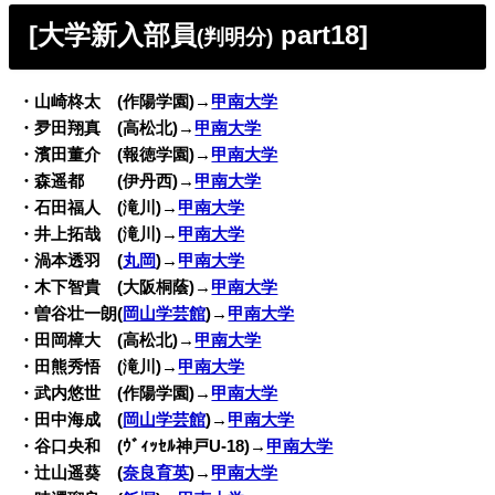
[大学新入部員
part18]
(判明分)
・山崎柊太 (作陽学園)→
甲南大学
・夛田翔真 (高松北)→
甲南大学
・濱田董介 (報徳学園)→
甲南大学
・森遥都 (伊丹西)→
甲南大学
・石田福人 (滝川)→
甲南大学
・井上拓哉 (滝川)→
甲南大学
・渦本透羽 (
丸岡
)→
甲南大学
・木下智貴 (大阪桐蔭)→
甲南大学
・曽谷壮一朗(
岡山学芸館
)→
甲南大学
・田岡樟大 (高松北)→
甲南大学
・田熊秀悟 (滝川)→
甲南大学
・武内悠世 (作陽学園)→
甲南大学
・田中海成 (
岡山学芸館
)→
甲南大学
・谷口央和 (ｳﾞｨｯｾﾙ神戸U-18)→
甲南大学
・辻山遥葵 (
奈良育英
)→
甲南大学