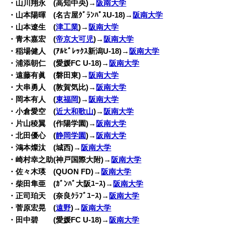
・山川翔永 (高知中央)→
阪南大学
・山本陽暉 (名古屋ｸﾞﾗﾝﾊﾟｽU-18)→
阪南大学
・山本遼生 (
津工業
)→
阪南大学
・青木嘉宏 (
帝京大可児
)→
阪南大学
・稲場健人 (ｱﾙﾋﾞﾚｯｸｽ新潟U-18)→
阪南大学
・浦添朝仁 (愛媛FC U-18)→
阪南大学
・遠藤有眞 (磐田東)→
阪南大学
・大串勇人 (敦賀気比)→
阪南大学
・岡本有人 (
東福岡
)→
阪南大学
・小倉愛空 (
近大和歌山
)→
阪南大学
・片山稜翼 (作陽学園)→
阪南大学
・北田優心 (
静岡学園
)→
阪南大学
・鴻本燦汰 (城西)→
阪南大学
・崎村幸之助(神戸国際大附)→
阪南大学
・佐々木瑛 (QUON FD)→
阪南大学
・柴田隼亜 (ｶﾞﾝﾊﾞ大阪ﾕｰｽ)→
阪南大学
・正司珀天 (奈良ｸﾗﾌﾞﾕｰｽ)→
阪南大学
・菅原宏晃 (
遠野
)→
阪南大学
・田中碧 (愛媛FC U-18)→
阪南大学