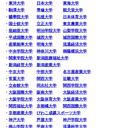
・
東洋大学
日本大学
東海大学
・
駒澤大学
専修大学
順天堂大学
・
國學院大学
拓殖大学
日本体育大学
・
国士舘大学
立正大学
東京農業大学
・
亜細亜大学
明治学院大学
山梨学院大学
・
平成国際大学
城西大学
城西国際大学
・
産業能率大学
明海大学
流通経済大学
・
中央学院大学
神奈川大学
桐蔭横浜大学
・
関東学院大学
新潟医療福祉大学
・
新潟経営大学
新潟産業大学
・
中京大学
中部大学
名古屋産業大学
・
常葉大学
関西大学
近畿大学
・
立命館大学
同志社大学
関西学院大学
・
大阪国際大学
阪南大学
大阪経済大学
・
大阪学院大学
大阪体育大学
大阪産業大学
・
関西福祉大学
京都橘大学
関西国際大学
・
京都産業大学
びわこ成蹊スポーツ大学
・
神戸大学
芦屋大学
神戸学院大学
・
桃山学院大学
甲南大学
流通科学大学