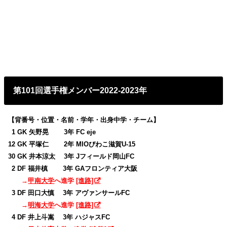
第101回選手権メンバー2022-2023年
【背番号・位置・名前・学年・出身中学・チーム】
0
1 GK 矢野晃 3年 FC eje
12 GK 平塚仁 2年 MIOびわこ滋賀U-15
30 GK 井本涼太 3年 Jフィールド岡山FC
0
2 DF 福井槙 3年 GAフロンティア大阪
→
甲南大学
へ進学
[進路]
0
3 DF 田口大慎 3年 アヴァンサールFC
→
明海大学
へ進学
[進路]
0
4 DF 井上斗嵩 3年 ハジャスFC