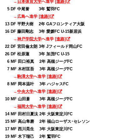
→
日本体育大学
へ進学
[進路]
0
5 DF 中尾誉 3年 鷲羽FC
→広島へ進学
[進路]
13 DF 平野大樹 2年 GAフロンティア大阪
16 DF 藤田剛志 3年 愛媛FC U-15新居浜
→
神戸学院大学
へ進学
[進路]
22 DF 宮田倫太朗 3年 Jフィールド岡山FC
26 DF 松原蓮 3年 加茂FC U-15
0
6 MF 田口裕真 2年 高槻ジーグFC
0
7 MF 木村匡吾 3年 高槻ジーグFC
→
駒澤大学
へ進学
[進路]
0
8 MF 岡本温叶 3年 ハジャスFC
→
中央大学
へ進学
[進路]
10 MF 山田蒼 3年 高槻ジーグFC
→
福岡大学
へ進学
[進路]
14 MF 田村日夏汰 2年 大阪東淀川FC
15 MF 高山隼磨 2年 福山ローザス･セレソン
17 MF 西川晃生 3年 大阪東淀川FC
19 MF 木下瑠己 2年 鷲羽FC