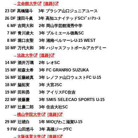
→
立命館大学
[進路]
23 DF 髙橋陽斗 3年 プラシア山口ジュニアユース
26 DF 濵田斗眞 3年 高知ユナイテッドSCｼﾞｭﾆｱﾕｰｽ
0
6 MF 吉岡大和 2年 岡山学芸館清秀中学
0
7 MF 青川凌大 3年 プルミエール徳島SC
0
8 MF 堀口友聖 3年 湘南ベルマーレU-15 WEST
10 MF 万代大和 3年 ハジャスフットボールアカデミー
→
法政大学
[進路]
14 MF 酒井万璃 2年 レオSC
15 MF 栢森太希 3年 FC GRANRIO SUZUKA
16 MF 近藤綾真 3年 レノファ山口ウェストFC U-15
18 MF 脇拓実 3年 大宮JSC
19 MF 田和昴 3年 アイリスFC住吉
22 MF 後藤慶 3年 SMIS SELECAO SPORTS U-15
27 MF 辻廉二郎 3年 住吉大社SC
→
桃山学院大学
[進路]
29 MF 辻琥白 1年 MIOびわこ滋賀U-15
0
9 FW 山田悠斗 3年 高槻ジーグFC
→
大阪体育大学
[進路]