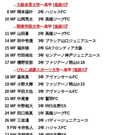
→
大阪体育大学
へ進学
[進路]
0
8 MF 岡本温叶 2年 ハジャスFC
10 MF 山岡亮太 3年 高槻ジーグFC
→
関東学院大学
へ進学
[進路]
11 MF 山田蒼 2年 高槻ジーグFC
14 MF 田中壱晟 3年 プラシア山口ジュニアユース
15 MF 福井槙 2年 GAフロンティア大阪
16 MF 竹田侑生 3年 センアーノ神戸ジュニアユース
17 MF 檀野世那 3年 ファジアーノ岡山U-18
→
びわこ成蹊スポーツ大学
へ進学
[進路]
18 MF 森柊真 3年 アヴァンサールFC
19 MF 小野大輝 3年 ファジアーノ岡山U-15
20 MF 平田大也 3年 アヴァンサールFC
21 MF 中尾誉 2年 鷲羽FC
22 MF 中野相大 3年 IRIS生野SS
24 MF 田口裕真 1年 高槻ジーグFC
26 MF 三並凜 3年 バディージュニアユース
0
9 FW 今井拓人 2年 ハジャスFC
13 FW 寺脇琉生 3年 IRIS生野SS