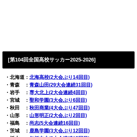
[第104回全国高校サッカー2025-2026]
・北海道：
北海高校(2大会ぶり14回目)
・青森 ：
青森山田(29大会連続31回目)
・岩手 ：
専大北上(2大会連続4回目)
・宮城 ：
聖和学園(3大会ぶり6回目)
・秋田 ：
秋田商業(4大会ぶり47回目)
・山形 ：
山形明正(2大会ぶり2回目)
・福島 ：
尚志(5大会連続16回目)
・茨城 ：
鹿島学園(3大会ぶり12回目)