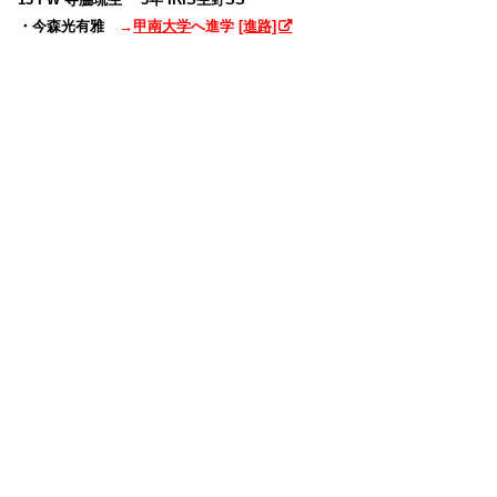
・今森光有雅
→
甲南大学
へ進学
[進路]