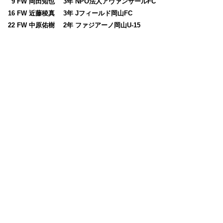
0
9 FW 岡田知也 3年 NPO法人アヴァンサールFC
16 FW 近藤稜真 3年 Jフィールド岡山FC
22 FW 中原佑樹 2年 ファジアーノ岡山U-15