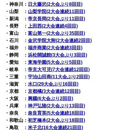
・神奈川：
日大藤沢(2大会ぶり8回目)
・山梨 ：
山梨学院(2大会連続11回目)
・新潟 ：
帝京長岡(2大会ぶり11回目)
・長野 ：
上田西(2大会連続4回目)
・富山 ：
富山第一(2大会ぶり35回目)
・石川 ：
金沢学院大附(2大会連続2回目)
・福井 ：
福井商業(2大会連続3回目)
・静岡 ：
浜松開誠館(3大会ぶり3回目)
・愛知 ：
東海学園(5大会ぶり5回目)
・岐阜 ：
帝京大可児(7大会連続12回目)
・三重 ：
宇治山田商(11大会ぶり2回目)
・滋賀 ：
水口(29大会ぶり16回目)
・京都 ：
京都橘(3大会連続12回目)
・大阪 ：
興國(6大会ぶり2回目)
・兵庫 ：
神戸弘陵(2大会ぶり13回目)
・奈良 ：
奈良育英(5大会連続18回目)
・和歌山：
初芝橋本(2大会ぶり18回目)
・鳥取 ：
米子北(16大会連続21回目)