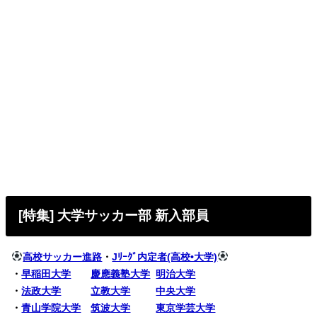
[特集] 大学サッカー部 新入部員
高校サッカー進路
・
Jﾘｰｸﾞ内定者(高校•大学)
・
早稲田大学
慶應義塾大学
明治大学
・
法政大学
立教大学
中央大学
・
青山学院大学
筑波大学
東京学芸大学