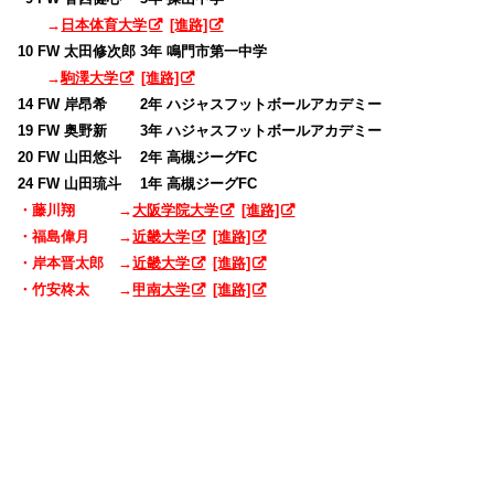
→
日本体育大学
[進路]
10 FW 太田修次郎 3年 鳴門市第一中学
→
駒澤大学
[進路]
14 FW 岸昂希 2年 ハジャスフットボールアカデミー
19 FW 奥野新 3年 ハジャスフットボールアカデミー
20 FW 山田悠斗 2年 高槻ジーグFC
24 FW 山田琉斗 1年 高槻ジーグFC
・藤川翔 →
大阪学院大学
[進路]
・福島偉月 →
近畿大学
[進路]
・岸本晋太郎 →
近畿大学
[進路]
・竹安柊太 →
甲南大学
[進路]