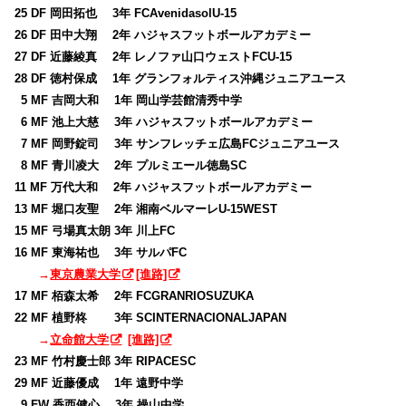
25 DF 岡田拓也 3年 FCAvenidasolU-15
26 DF 田中大翔 2年 ハジャスフットボールアカデミー
27 DF 近藤綾真 2年 レノファ山口ウェストFCU-15
28 DF 徳村保成 1年 グランフォルティス沖縄ジュニアユース
0
5 MF 吉岡大和 1年 岡山学芸館清秀中学
0
6 MF 池上大慈 3年 ハジャスフットボールアカデミー
0
7 MF 岡野錠司 3年 サンフレッチェ広島FCジュニアユース
0
8 MF 青川凌大 2年 プルミエール徳島SC
11 MF 万代大和 2年 ハジャスフットボールアカデミー
13 MF 堀口友聖 2年 湘南ベルマーレU-15WEST
15 MF 弓場真太朗 3年 川上FC
16 MF 東海祐也 3年 サルパFC
→
東京農業大学
[進路]
17 MF 栢森太希 2年 FCGRANRIOSUZUKA
22 MF 植野柊 3年 SCINTERNACIONALJAPAN
→
立命館大学
[進路]
23 MF 竹村慶士郎 3年 RIPACESC
29 MF 近藤優成 1年 遠野中学
0
9 FW 香西健心 3年 操山中学