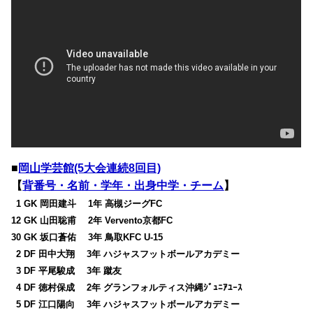
■
岡山学芸館(5大会連続8回目)
【
背番号・名前・学年・出身中学・チーム
】
0
1 GK 岡田建斗 1年 高槻ジーグFC
12 GK 山田聡甫 2年 Vervento京都FC
30 GK 坂口蒼佑 3年 鳥取KFC U-15
0
2 DF 田中大翔 3年 ハジャスフットボールアカデミー
0
3 DF 平尾駿成 3年 蹴友
0
4 DF 徳村保成 2年 グランフォルティス沖縄ｼﾞｭﾆｱﾕｰｽ
0
5 DF 江口陽向 3年 ハジャスフットボールアカデミー