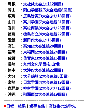
・島根 ：
大社(4大会ぶり12回目)
・岡山 ：
岡山学芸館(5大会連続8回目)
・広島 ：
広島皆実(3大会ぶり18回目)
・山口 ：
高川学園(7大会連続31回目)
・香川 ：
高松商業(4大会ぶり25回目)
・徳島 ：
徳島市立(4大会連続22回目)
・愛媛 ：
新田(5大会ぶり6回目)
・高知 ：
高知(2大会連続20回目)
・福岡 ：
東福岡(2大会連続24回目)
・佐賀 ：
佐賀東(3大会連続15回目)
・長崎 ：
九州文化学園(初出場)
・熊本 ：
大津(5大会連続22回目)
・大分 ：
大分鶴崎(2大会連続8回目)
・宮崎 ：
日章学園(4大会連続19回目)
・鹿児島：
神村学園(2大会ぶり12回目)
・沖縄 ：
那覇西(2大会連続19回目)
=====================================
■
日程・結果
｜
選手名鑑
｜
高校生の進学先