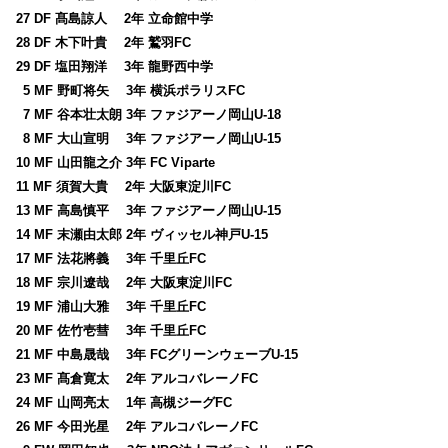
27 DF 髙島諒人 2年 立命館中学
28 DF 木下叶貴 2年 鷲羽FC
29 DF 塩田翔洋 3年 龍野西中学
0
5 MF 野町将矢 3年 横浜ポラリスFC
0
7 MF 谷本壮太朗 3年 ファジアーノ岡山U-18
0
8 MF 大山宣明 3年 ファジアーノ岡山U-15
10 MF 山田龍之介 3年 FC Viparte
11 MF 須賀大貴 2年 大阪東淀川FC
13 MF 高島慎平 3年 ファジアーノ岡山U-15
14 MF 末瀬由太郎 2年 ヴィッセル神戸U-15
17 MF 法花將義 3年 千里丘FC
18 MF 宗川遼哉 2年 大阪東淀川FC
19 MF 浦山大雅 3年 千里丘FC
20 MF 佐竹壱彗 3年 千里丘FC
21 MF 中島晟哉 3年 FCグリーンウェーブU-15
23 MF 髙倉寛太 2年 アルコバレーノFC
24 MF 山岡亮太 1年 高槻ジーグFC
26 MF 今田光星 2年 アルコバレーノFC