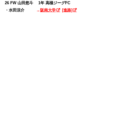
26 FW 山田悠斗 1年 高槻ジーグFC
・水田涼介
→
阪南大学
[進路]