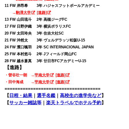
11 FW 岸昂希 3年 ハジャスフットボールアカデミー
→
駒澤大学
[進路]
13 FW 山田琉斗 2年 高槻ジーグFC
17 FW 日野伊織 3年 横浜ポラリスFC
20 FW 太田玲央 3年 住吉大社SC
21 FW 沖然太 3年 ヴェルデラッソ松阪U-15
24 FW 濱口颯羽 2年 SC INTERNACIONAL JAPAN
25 FW 本村悠斗 2年 Jフィールド岡山FC
28 FW 越水蒼真 3年 廿日市FCアカデミーU-15
【進路】
・曽谷壮一朗 →
甲南大学
[進路]
・田中海成 →
甲南大学
[進路]
=====================================
【
日程・結果
｜
選手名鑑
｜
高校生の進学先など
】
【
サッカー雑誌等
｜
楽天トラベルでホテル予約
】