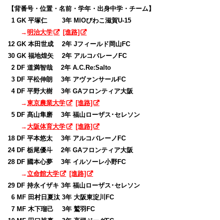
【背番号・位置・名前・学年・出身中学・チーム】
0
1 GK 平塚仁 3年 MIOびわこ滋賀U-15
→
明治大学
[進路]
12 GK 本田世成 2年 Jフィールド岡山FC
30 GK 福地煌矢 2年 アルコバレーノFC
0
2 DF 道満智哉 2年 A.C.Re:Salto
0
3 DF 平松伸朗 3年 アヴァンサールFC
0
4 DF 平野大樹 3年 GAフロンティア大阪
→
東京農業大学
[進路]
0
5 DF 髙山隼磨 3年 福山ローザス･セレソン
→
大阪体育大学
[進路]
18 DF 平本悠太 3年 アルコバレーノFC
24 DF 栃尾優斗 2年 GAフロンティア大阪
28 DF 國本心夢 3年 イルソーレ小野FC
→
立命館大学
[進路]
29 DF 持永イザキ 3年 福山ローザス･セレソン
0
6 MF 田村日夏汰 3年 大阪東淀川FC
0
7 MF 木下瑠己 3年 鷲羽FC