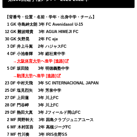
【背番号・位置・名前・学年・出身中学・チーム】
0
1 GK 寺島紳太朗 3年 FC Avenidasol U-15
12 GK 難波晴貴 3年 AGUA HIMEJI FC
30 GK 矢野晃 2年 FC eje
0
3 DF 井上斗嵩 2年 ハジャスFC
0
4 DF 小池春輝 3年 総社東中学
→
大阪体育大学
へ進学
[進路]
0
5 DF 坂田陸 3年 明徳義塾中学
→
駒澤大学
へ進学
[進路]
23 DF 中村天飛 3年 SC INTERNACIONAL JAPAN
25 DF 塩見烈矢 3年 芳泉中学
27 DF 上田蓮 3年 川上FC
28 DF 門谷岬 3年 川上FC
29 DF 熱田大真 3年 Jフィールド岡山FC
0
2 MF 岡野幹大 3年 因島クラブジュニアユース
0
6 MF 木村匡吾 2年 高槻ジーグFC
0
7 MF 竹川奏 3年 IRIS生野SS