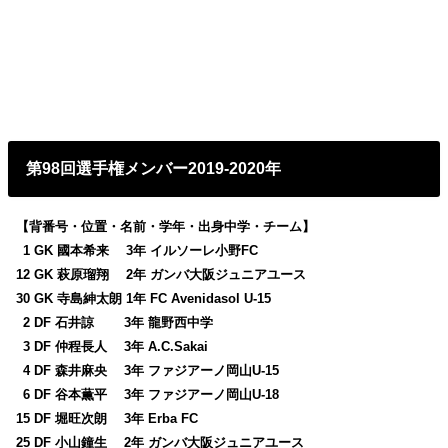
第98回選手権メンバー2019-2020年
【背番号・位置・名前・学年・出身中学・チーム】
0
1 GK 國本希来 3年 イルソーレ小野FC
12 GK 萩原瑠翔 2年 ガンバ大阪ジュニアユース
30 GK 寺島紳太朗 1年 FC Avenidasol U-15
0
2 DF 石井諒 3年 龍野西中学
0
3 DF 仲程長人 3年 A.C.Sakai
0
4 DF 森井麻央 3年 ファジアーノ岡山U-15
0
6 DF 谷本薫平 3年 ファジアーノ岡山U-18
15 DF 堀旺次朗 3年 Erba FC
25 DF 小山鐘生 2年 ガンバ大阪ジュニアユース