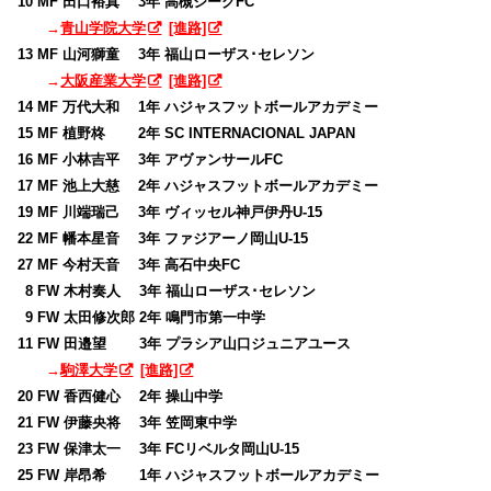
10 MF 田口裕真 3年 高槻ジーグFC
→
青山学院大学
[進路]
13 MF 山河獅童 3年 福山ローザス･セレソン
→
大阪産業大学
[進路]
14 MF 万代大和 1年 ハジャスフットボールアカデミー
15 MF 植野柊 2年 SC INTERNACIONAL JAPAN
16 MF 小林吉平 3年 アヴァンサールFC
17 MF 池上大慈 2年 ハジャスフットボールアカデミー
19 MF 川端瑞己 3年 ヴィッセル神戸伊丹U-15
22 MF 幡本星音 3年 ファジアーノ岡山U-15
27 MF 今村天音 3年 高石中央FC
0
8 FW 木村奏人 3年 福山ローザス･セレソン
0
9 FW 太田修次郎 2年 鳴門市第一中学
11 FW 田邉望 3年 プラシア山口ジュニアユース
→
駒澤大学
[進路]
20 FW 香西健心 2年 操山中学
21 FW 伊藤央将 3年 笠岡東中学
23 FW 保津太一 3年 FCリベルタ岡山U-15
25 FW 岸昂希 1年 ハジャスフットボールアカデミー