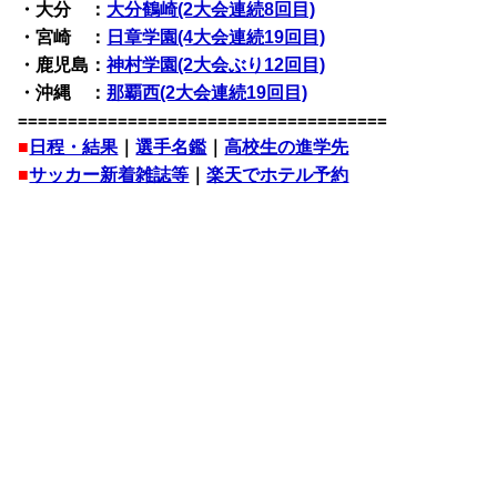
・大分 ：
大分鶴崎(2大会連続8回目)
・宮崎 ：
日章学園(4大会連続19回目)
・鹿児島：
神村学園(2大会ぶり12回目)
・沖縄 ：
那覇西(2大会連続19回目)
=====================================
■
日程・結果
｜
選手名鑑
｜
高校生の進学先
■
サッカー新着雑誌等
｜
楽天でホテル予約