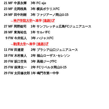
21 MF 中原永輝 3年 FC eje
23 MF 北岡桜典 3年 横浜ポラリスFC
24 MF 田中利樹 3年 ファジアーノ岡山U-15
→
神戸学院大学
へ進学
[進路]
27 MF 岡野錠司 1年 サンフレッチェ広島FCジュニアユース
28 MF 東海祐也 1年 サルパFC
0
9 FW 今井拓人 3年 ハジャスFC
→
駒澤大学
へ進学
[進路]
11 FW 田邉望 2年 プラシア山口ジュニアユース
18 FW 木村奏人 2年 福山ローザス･セレソン
20 FW 坂口空良 3年 高槻ジーグFC
25 FW 保津太一 2年 FCリベルタ岡山U-15
29 FW 太田修次郎 1年 鳴門市第一中学