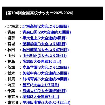
[第104回全国高校サッカー2025-2026]
・北海道：
北海高校(2大会ぶり14回目)
・青森 ：
青森山田(29大会連続31回目)
・岩手 ：
専大北上(2大会連続4回目)
・宮城 ：
聖和学園(3大会ぶり6回目)
・秋田 ：
秋田商業(4大会ぶり47回目)
・山形 ：
山形明正(2大会ぶり2回目)
・福島 ：
尚志(5大会連続16回目)
・茨城 ：
鹿島学園(3大会ぶり12回目)
・栃木 ：
矢板中央(3大会連続15回目)
・群馬 ：
前橋育英(5大会連続28回目)
・埼玉 ：
昌平(2大会ぶり7回目)
・千葉 ：
流経大柏(2大会連続9回目)
・東京Ａ：
堀越(3大会連続7回目)
・東京Ｂ：
早稲田実業(2大会ぶり2回目)