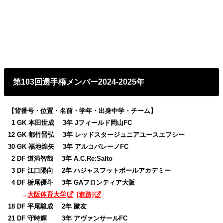
第103回選手権メンバー2024-2025年
【背番号・位置・名前・学年・出身中学・チーム】
0
1 GK 本田世成 3年 Jフィールド岡山FC
12 GK 都竹晋弘 3年 レッドスタージュニアユースエフシー
30 GK 福地煌矢 3年 アルコバレーノFC
0
2 DF 道満智哉 3年 A.C.Re:Salto
0
3 DF 江口陽向 2年 ハジャスフットボールアカデミー
0
4 DF 栃尾優斗 3年 GAフロンティア大阪
→
大阪体育大学
[進路]
18 DF 平尾駿成 2年 蹴友
21 DF 守時輝 3年 アヴァンサールFC