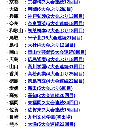
・京都 ：
京都橘(3大会連続12回目)
・大阪 ：
興國(6大会ぶり2回目)
・兵庫 ：
神戸弘陵(2大会ぶり13回目)
・奈良 ：
奈良育英(5大会連続18回目)
・和歌山：
初芝橋本(2大会ぶり18回目)
・鳥取 ：
米子北(16大会連続21回目)
・島根 ：
大社(4大会ぶり12回目)
・岡山 ：
岡山学芸館(5大会連続8回目)
・広島 ：
広島皆実(3大会ぶり18回目)
・山口 ：
高川学園(7大会連続31回目)
・香川 ：
高松商業(4大会ぶり25回目)
・徳島 ：
徳島市立(4大会連続22回目)
・愛媛 ：
新田(5大会ぶり6回目)
・高知 ：
高知(2大会連続20回目)
・福岡 ：
東福岡(2大会連続24回目)
・佐賀 ：
佐賀東(3大会連続15回目)
・長崎 ：
九州文化学園(初出場)
・熊本 ：
大津(5大会連続22回目)