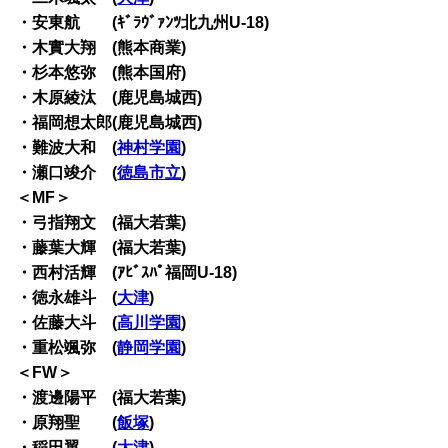
・安東航 (ｷﾞﾗｳﾞｧﾝﾂ北九州U-18)
・木實大翔 (熊本商業)
・杉本悠弥 (熊本国府)
・木原綾汰 (鹿児島城西)
・福岡想太郎(鹿児島城西)
・難波大和 (
神村学園
)
・瀬口竣介 (
徳島市立
)
＜MF＞
・弓指翔文 (福大若葉)
・藤葉大輝 (福大若葉)
・西村活輝 (ｱﾋﾞｽﾊﾟ福岡U-18)
・徳永雄斗 (
大津
)
・佐藤大斗 (
高川学園
)
・重松颯弥 (
静岡学園
)
＜FW＞
・渡邊陽平 (福大若葉)
・原翔聖 (
飯塚
)
・稲田翼 (
大津
)