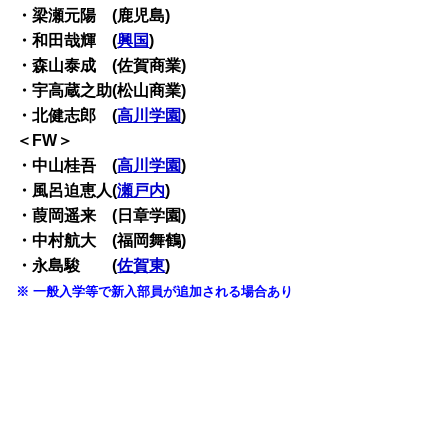
・梁瀬元陽 (鹿児島)
・和田哉輝 (
興国
)
・森山泰成 (佐賀商業)
・宇高蔵之助(松山商業)
・北健志郎 (
高川学園
)
＜FW＞
・中山桂吾 (
高川学園
)
・風呂迫恵人(
瀬戸内
)
・葭岡遥来 (日章学園)
・中村航大 (福岡舞鶴)
・永島駿 (
佐賀東
)
※ 一般入学等で新入部員が追加される場合あり