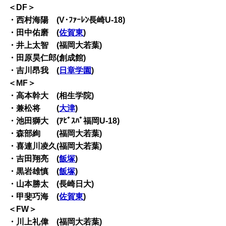
＜DF＞
・西村海陽 (V･ﾌｧｰﾚﾝ長崎U-18)
・田中佑磨 (
佐賀東
)
・井上太智 (福岡大若葉)
・田原昊仁郎(創成館)
・吉川昂我 (
日章学園
)
＜MF＞
・高本幹大 (相生学院)
・兼松将 (
大津
)
・池田獅大 (ｱﾋﾞｽﾊﾟ福岡U-18)
・森部絢 (福岡大若葉)
・喜連川凌久(福岡大若葉)
・吉田翔亮 (
飯塚
)
・黒岩雄慎 (
飯塚
)
・山本勝太 (長崎日大)
・甲斐巧海 (
佐賀東
)
＜FW＞
・川上礼偉 (福岡大若葉)