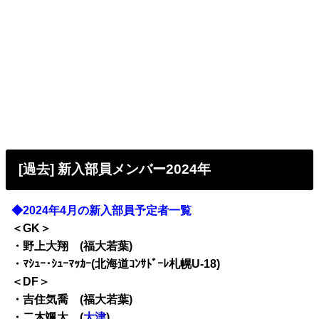
[過去] 新入部員メンバー2024年
◆2024年4月の新入部員予定者一覧
＜GK＞
・野上大翔 (福大若葉)
・ﾏｼｭｰ･ｼｭｰﾏｯｶｰ(北海道ｺﾝｻﾄﾞｰﾚ札幌U-18)
＜DF＞
・吉住気喬 (福大若葉)
・二木颯太 (
大津
)