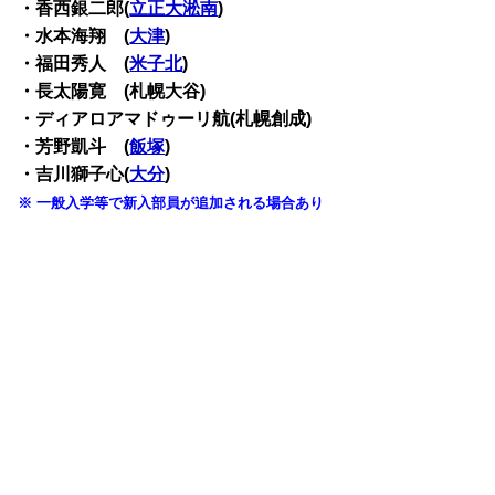
・香西銀二郎(
立正大淞南
)
・水本海翔 (
大津
)
・福田秀人 (
米子北
)
・長太陽寛 (札幌大谷)
・ディアロアマドゥーリ航(札幌創成)
・芳野凱斗 (
飯塚
)
・吉川獅子心(
大分
)
※ 一般入学等で新入部員が追加される場合あり