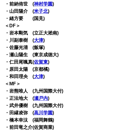
・前納侑世 (
神村学園
)
・山田陽介 (
米子北
)
・緒方要 (国見)
＜DF＞
・岩本剛気 (立正大淞南)
・川副泰樹 (
大津
)
・佐藤光清 (飯塚)
・瀬山陽生 (東京成徳大)
・仁田尾颯真(
佐賀東
)
・原田太陽 (京都橘)
・和田理央 (
大津
)
＜MF＞
・岩熊唯人 (九州国際大付)
・正法地大 (
瀬戸内
)
・武井優樹 (九州国際大付)
・田縁凌弥 (
高川学園
)
・橋本幸汰 (福岡舞鶴)
・前田竜之介(佐賀商業)