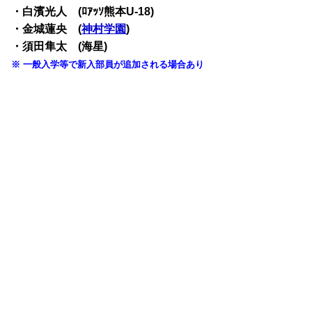
・白濱光人 (ﾛｱｯｿ熊本U-18)
・金城蓮央 (
神村学園
)
・須田隼太 (海星)
※ 一般入学等で新入部員が追加される場合あり