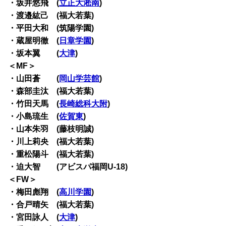
・坂井悠飛 (
立正大淞南
)
・渡邉紘己 (福大若葉)
・平田大和 (筑陽学園)
・蔵屋明徹 (
日章学園
)
・坂本翼 (
大津
)
＜MF＞
・山田蒼 (
岡山学芸館
)
・森部圭汰 (福大若葉)
・竹田天馬 (
長崎総科大附
)
・小島琉生 (
佐賀東
)
・山本朱羽 (藤枝明誠)
・川上莉央 (福大若葉)
・重松陽斗 (福大若葉)
・迫大智 (アビスパ福岡U-18)
＜FW＞
・梅田彪翔 (
高川学園
)
・合戸晴矢 (福大若葉)
・宮田詠人 (
大津
)