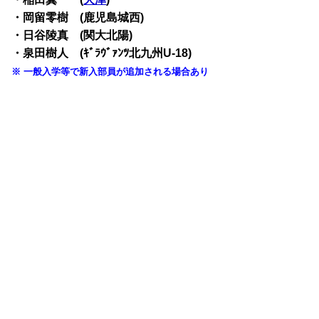
・岡留零樹 (鹿児島城西)
・日谷陵真 (関大北陽)
・泉田樹人 (ｷﾞﾗｳﾞｧﾝﾂ北九州U-18)
※ 一般入学等で新入部員が追加される場合あり