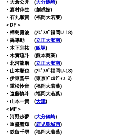
・大倉公亮 (
大分鶴崎
)
・嘉村倖生 (創成館)
・石丸順貴 (福岡大若葉)
＜DF＞
・樺島勇波 (ｱﾋﾞｽﾊﾟ福岡U-18)
・禹導勳 (
立正大淞南
)
・木下宗祐 (
飯塚
)
・木實琉斗 (熊本商業)
・北河龍磨 (
立正大淞南
)
・山本順也 (ｱﾋﾞｽﾊﾟ福岡U-18)
・伊東晋平 (東京ｳﾞｪﾙﾃﾞｨﾕｰｽ)
・重松怜音 (福岡大若葉)
・遠藤慎斗 (福岡大若葉)
・山本一貴 (
大津
)
＜MF＞
・河野歩夢 (
大分鶴崎
)
・重盛響輝 (
鹿児島城西
)
・鉄留千尋 (福岡大若葉)