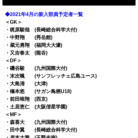
◆2021年4月の新入部員予定者一覧
＜GK＞
・梶原駿哉 (長崎総合科学大付)
・中野翔 (秀岳館)
・蔵元勇翔 (福岡大大濠)
・又吉春太 (龍谷)
＜DF＞
・磯谷駿 (九州国際大付)
・末次颯 (サンフレッチェ広島ユース)
・大島清 (大津)
・橋本悠 (サガン鳥栖U18)
・前田唯翔 (西京)
・土居恵仁 (大阪偕星学園)
＜MF＞
・森喜大 (九州国際大付)
・田中翼 (長崎総合科学大付)
・岸本大雅 (玉野光南)