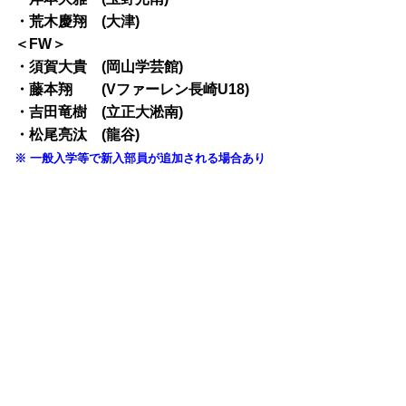
・荒木慶翔 (大津)
＜FW＞
・須賀大貴 (岡山学芸館)
・藤本翔 (Vファーレン長崎U18)
・吉田竜樹 (立正大淞南)
・松尾亮汰 (龍谷)
※ 一般入学等で新入部員が追加される場合あり