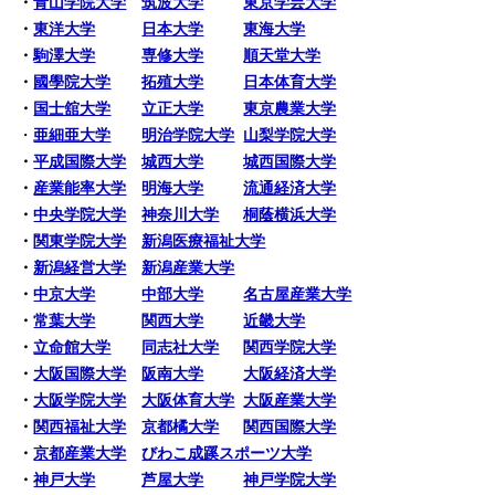
・
青山学院大学
筑波大学
東京学芸大学
・
東洋大学
日本大学
東海大学
・
駒澤大学
専修大学
順天堂大学
・
國學院大学
拓殖大学
日本体育大学
・
国士舘大学
立正大学
東京農業大学
・
亜細亜大学
明治学院大学
山梨学院大学
・
平成国際大学
城西大学
城西国際大学
・
産業能率大学
明海大学
流通経済大学
・
中央学院大学
神奈川大学
桐蔭横浜大学
・
関東学院大学
新潟医療福祉大学
・
新潟経営大学
新潟産業大学
・
中京大学
中部大学
名古屋産業大学
・
常葉大学
関西大学
近畿大学
・
立命館大学
同志社大学
関西学院大学
・
大阪国際大学
阪南大学
大阪経済大学
・
大阪学院大学
大阪体育大学
大阪産業大学
・
関西福祉大学
京都橘大学
関西国際大学
・
京都産業大学
びわこ成蹊スポーツ大学
・
神戸大学
芦屋大学
神戸学院大学