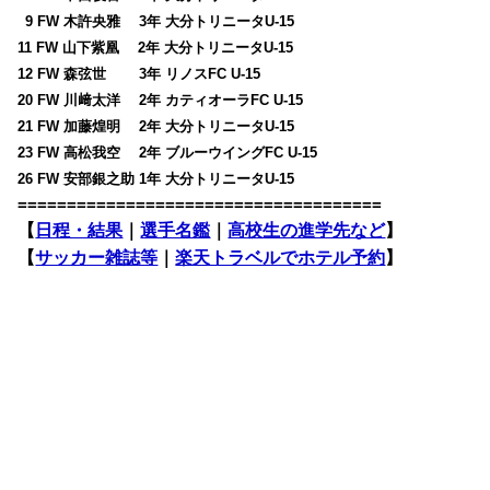
0
9 FW 木許央雅 3年 大分トリニータU-15
11 FW 山下紫凰 2年 大分トリニータU-15
12 FW 森弦世 3年 リノスFC U-15
20 FW 川﨑太洋 2年 カティオーラFC U-15
21 FW 加藤煌明 2年 大分トリニータU-15
23 FW 高松我空 2年 ブルーウイングFC U-15
26 FW 安部銀之助 1年 大分トリニータU-15
=====================================
【
日程・結果
｜
選手名鑑
｜
高校生の進学先など
】
【
サッカー雑誌等
｜
楽天トラベルでホテル予約
】