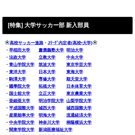
[特集] 大学サッカー部 新入部員
高校サッカー進路
・
Jﾘｰｸﾞ内定者(高校•大学)
・
早稲田大学
慶應義塾大学
明治大学
・
法政大学
立教大学
中央大学
・
青山学院大学
筑波大学
東京学芸大学
・
東洋大学
日本大学
東海大学
・
駒澤大学
専修大学
順天堂大学
・
國學院大学
拓殖大学
日本体育大学
・
国士舘大学
立正大学
東京農業大学
・
亜細亜大学
明治学院大学
山梨学院大学
・
平成国際大学
城西大学
城西国際大学
・
産業能率大学
明海大学
流通経済大学
・
中央学院大学
神奈川大学
桐蔭横浜大学
・
関東学院大学
新潟医療福祉大学