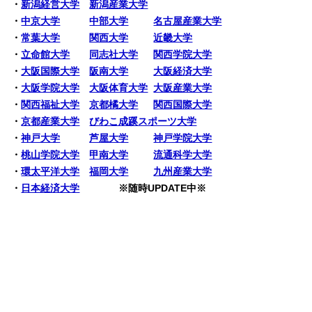
・
新潟経営大学
新潟産業大学
・
中京大学
中部大学
名古屋産業大学
・
常葉大学
関西大学
近畿大学
・
立命館大学
同志社大学
関西学院大学
・
大阪国際大学
阪南大学
大阪経済大学
・
大阪学院大学
大阪体育大学
大阪産業大学
・
関西福祉大学
京都橘大学
関西国際大学
・
京都産業大学
びわこ成蹊スポーツ大学
・
神戸大学
芦屋大学
神戸学院大学
・
桃山学院大学
甲南大学
流通科学大学
・
環太平洋大学
福岡大学
九州産業大学
・
日本経済大学
※随時UPDATE中※