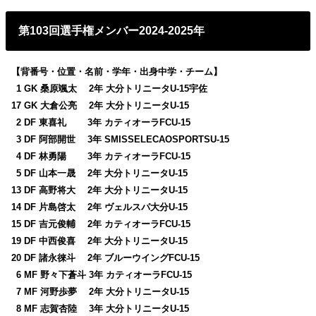
第103回選手権メンバー2024-2025年
【背番号・位置・名前・学年・出身中学・チーム】
0
1 GK 桑原颯太 2年 大分トリニータU-15宇佐
17 GK 大倉公亮 2年 大分トリニータU-15
0
2 DF 東喜礼 3年 カティオーラFCU-15
0
3 DF 阿部開世 3年 SMISSELECAOSPORTSU-15
0
4 DF 林勇陽 3年 カティオーラFCU-15
0
5 DF 山本一晟 2年 大分トリニータU-15
13 DF 高野将大 2年 大分トリニータU-15
14 DF 片島啓太 2年 ヴェルスパ大分U-15
15 DF 吉元俊輔 2年 カティオーラFCU-15
19 DF 中西俊喜 2年 大分トリニータU-15
20 DF 諸永徠斗 2年 ブルーウイングFCU-15
0
6 MF 野々下蒼斗 3年 カティオーラFCU-15
0
7 MF 河野歩夢 2年 大分トリニータU-15
0
8 MF 志賀杏陸 3年 大分トリニータU-15