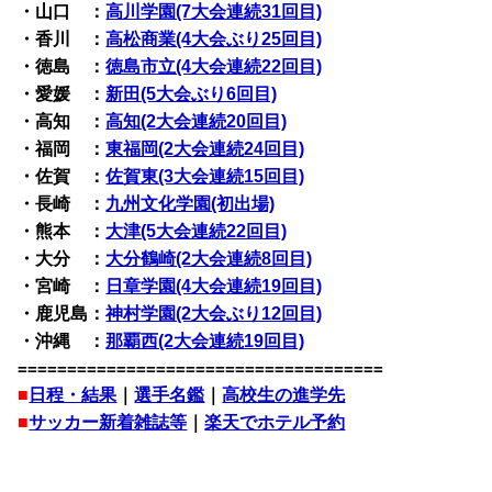
・山口 ：
高川学園(7大会連続31回目)
・香川 ：
高松商業(4大会ぶり25回目)
・徳島 ：
徳島市立(4大会連続22回目)
・愛媛 ：
新田(5大会ぶり6回目)
・高知 ：
高知(2大会連続20回目)
・福岡 ：
東福岡(2大会連続24回目)
・佐賀 ：
佐賀東(3大会連続15回目)
・長崎 ：
九州文化学園(初出場)
・熊本 ：
大津(5大会連続22回目)
・大分 ：
大分鶴崎(2大会連続8回目)
・宮崎 ：
日章学園(4大会連続19回目)
・鹿児島：
神村学園(2大会ぶり12回目)
・沖縄 ：
那覇西(2大会連続19回目)
=====================================
■
日程・結果
｜
選手名鑑
｜
高校生の進学先
■
サッカー新着雑誌等
｜
楽天でホテル予約