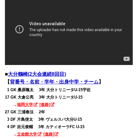
■
大分鶴崎(2大会連続8回目)
【
背番号・名前・学年・出身中学・チーム
】
0
1 GK 桑原颯太 3年 大分トリニータU-15宇佐
17 GK 大倉公亮 3年 大分トリニータU-15
→
福岡大学
[進路]
27 GK 三浦春汰 2年
0
3 DF 片島啓太 3年 ヴェルスパ大分U-15
0
4 DF 吉元俊輔 3年 カティオーラFC U-15
→
立命館大学
[進路]