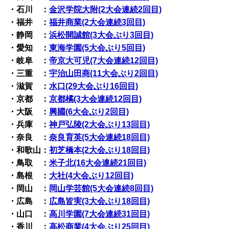
・石川 ：
金沢学院大附(2大会連続2回目)
・福井 ：
福井商業(2大会連続3回目)
・静岡 ：
浜松開誠館(3大会ぶり3回目)
・愛知 ：
東海学園(5大会ぶり5回目)
・岐阜 ：
帝京大可児(7大会連続12回目)
・三重 ：
宇治山田商(11大会ぶり2回目)
・滋賀 ：
水口(29大会ぶり16回目)
・京都 ：
京都橘(3大会連続12回目)
・大阪 ：
興國(6大会ぶり2回目)
・兵庫 ：
神戸弘陵(2大会ぶり13回目)
・奈良 ：
奈良育英(5大会連続18回目)
・和歌山：
初芝橋本(2大会ぶり18回目)
・鳥取 ：
米子北(16大会連続21回目)
・島根 ：
大社(4大会ぶり12回目)
・岡山 ：
岡山学芸館(5大会連続8回目)
・広島 ：
広島皆実(3大会ぶり18回目)
・山口 ：
高川学園(7大会連続31回目)
・香川 ：
高松商業(4大会ぶり25回目)