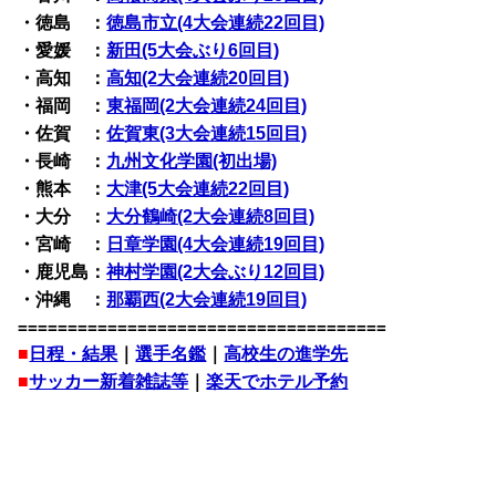
・徳島 ：
徳島市立(4大会連続22回目)
・愛媛 ：
新田(5大会ぶり6回目)
・高知 ：
高知(2大会連続20回目)
・福岡 ：
東福岡(2大会連続24回目)
・佐賀 ：
佐賀東(3大会連続15回目)
・長崎 ：
九州文化学園(初出場)
・熊本 ：
大津(5大会連続22回目)
・大分 ：
大分鶴崎(2大会連続8回目)
・宮崎 ：
日章学園(4大会連続19回目)
・鹿児島：
神村学園(2大会ぶり12回目)
・沖縄 ：
那覇西(2大会連続19回目)
=====================================
■
日程・結果
｜
選手名鑑
｜
高校生の進学先
■
サッカー新着雑誌等
｜
楽天でホテル予約