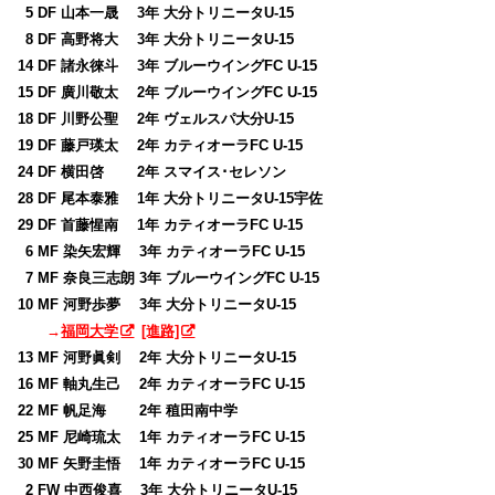
0
5 DF 山本一晟 3年 大分トリニータU-15
0
8 DF 高野将大 3年 大分トリニータU-15
14 DF 諸永徠斗 3年 ブルーウイングFC U-15
15 DF 廣川敬太 2年 ブルーウイングFC U-15
18 DF 川野公聖 2年 ヴェルスパ大分U-15
19 DF 藤戸瑛太 2年 カティオーラFC U-15
24 DF 横田啓 2年 スマイス･セレソン
28 DF 尾本泰雅 1年 大分トリニータU-15宇佐
29 DF 首藤惺南 1年 カティオーラFC U-15
0
6 MF 染矢宏輝 3年 カティオーラFC U-15
0
7 MF 奈良三志朗 3年 ブルーウイングFC U-15
10 MF 河野歩夢 3年 大分トリニータU-15
→
福岡大学
[進路]
13 MF 河野眞剣 2年 大分トリニータU-15
16 MF 軸丸生己 2年 カティオーラFC U-15
22 MF 帆足海 2年 稙田南中学
25 MF 尼崎琉太 1年 カティオーラFC U-15
30 MF 矢野圭悟 1年 カティオーラFC U-15
0
2 FW 中西俊喜 3年 大分トリニータU-15