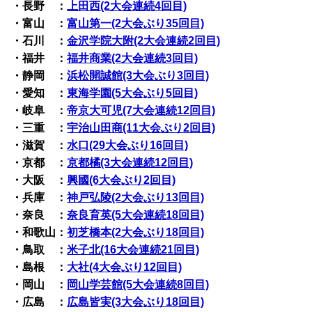
・長野 ：
上田西(2大会連続4回目)
・富山 ：
富山第一(2大会ぶり35回目)
・石川 ：
金沢学院大附(2大会連続2回目)
・福井 ：
福井商業(2大会連続3回目)
・静岡 ：
浜松開誠館(3大会ぶり3回目)
・愛知 ：
東海学園(5大会ぶり5回目)
・岐阜 ：
帝京大可児(7大会連続12回目)
・三重 ：
宇治山田商(11大会ぶり2回目)
・滋賀 ：
水口(29大会ぶり16回目)
・京都 ：
京都橘(3大会連続12回目)
・大阪 ：
興國(6大会ぶり2回目)
・兵庫 ：
神戸弘陵(2大会ぶり13回目)
・奈良 ：
奈良育英(5大会連続18回目)
・和歌山：
初芝橋本(2大会ぶり18回目)
・鳥取 ：
米子北(16大会連続21回目)
・島根 ：
大社(4大会ぶり12回目)
・岡山 ：
岡山学芸館(5大会連続8回目)
・広島 ：
広島皆実(3大会ぶり18回目)