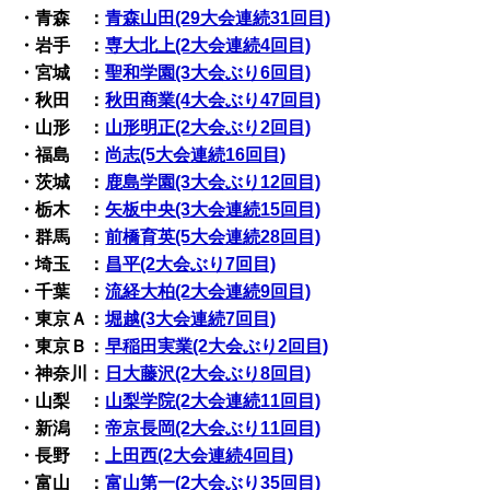
・青森 ：
青森山田(29大会連続31回目)
・岩手 ：
専大北上(2大会連続4回目)
・宮城 ：
聖和学園(3大会ぶり6回目)
・秋田 ：
秋田商業(4大会ぶり47回目)
・山形 ：
山形明正(2大会ぶり2回目)
・福島 ：
尚志(5大会連続16回目)
・茨城 ：
鹿島学園(3大会ぶり12回目)
・栃木 ：
矢板中央(3大会連続15回目)
・群馬 ：
前橋育英(5大会連続28回目)
・埼玉 ：
昌平(2大会ぶり7回目)
・千葉 ：
流経大柏(2大会連続9回目)
・東京Ａ：
堀越(3大会連続7回目)
・東京Ｂ：
早稲田実業(2大会ぶり2回目)
・神奈川：
日大藤沢(2大会ぶり8回目)
・山梨 ：
山梨学院(2大会連続11回目)
・新潟 ：
帝京長岡(2大会ぶり11回目)
・長野 ：
上田西(2大会連続4回目)
・富山 ：
富山第一(2大会ぶり35回目)