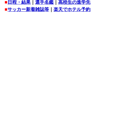
■
日程・結果
｜
選手名鑑
｜
高校生の進学先
■
サッカー新着雑誌等
｜
楽天でホテル予約