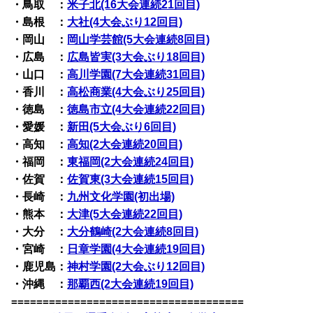
・鳥取 ：
米子北(16大会連続21回目)
・島根 ：
大社(4大会ぶり12回目)
・岡山 ：
岡山学芸館(5大会連続8回目)
・広島 ：
広島皆実(3大会ぶり18回目)
・山口 ：
高川学園(7大会連続31回目)
・香川 ：
高松商業(4大会ぶり25回目)
・徳島 ：
徳島市立(4大会連続22回目)
・愛媛 ：
新田(5大会ぶり6回目)
・高知 ：
高知(2大会連続20回目)
・福岡 ：
東福岡(2大会連続24回目)
・佐賀 ：
佐賀東(3大会連続15回目)
・長崎 ：
九州文化学園(初出場)
・熊本 ：
大津(5大会連続22回目)
・大分 ：
大分鶴崎(2大会連続8回目)
・宮崎 ：
日章学園(4大会連続19回目)
・鹿児島：
神村学園(2大会ぶり12回目)
・沖縄 ：
那覇西(2大会連続19回目)
=====================================