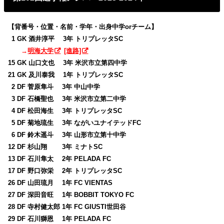
【背番号・位置・名前・学年・出身中学orチーム】
0
1 GK 酒井淳平 3年 トリプレッタSC
→
明海大学
[進路]
15 GK 山口文也 3年 米沢市立第四中学
21 GK 及川泰我 1年 トリプレッタSC
0
2 DF 菅原隼斗 3年 中山中学
0
3 DF 石橋聖也 3年 米沢市立第二中学
0
4 DF 松田海生 3年 トリプレッタSC
0
5 DF 菊地琉生 3年 ながいユナイテッドFC
0
6 DF 鈴木遥斗 3年 山形市立第十中学
12 DF 杉山翔 3年 ミナトSC
13 DF 石川隼太 2年 PELADA FC
17 DF 野口弥栄 2年 トリプレッタSC
26 DF 山田琉月 1年 FC VIENTAS
27 DF 深田音旺 1年 BOBBIT TOKYO FC
28 DF 寺村健太郎 1年 FC GIUSTI世田谷
29 DF 石川獅恩 1年 PELADA FC