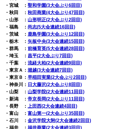
・宮城 ：
聖和学園(3大会ぶり6回目)
・秋田 ：
秋田商業(4大会ぶり47回目)
・山形 ：
山形明正(2大会ぶり2回目)
・福島 ：
尚志(5大会連続16回目)
・茨城 ：
鹿島学園(3大会ぶり12回目)
・栃木 ：
矢板中央(3大会連続15回目)
・群馬 ：
前橋育英(5大会連続28回目)
・埼玉 ：
昌平(2大会ぶり7回目)
・千葉 ：
流経大柏(2大会連続9回目)
・東京Ａ：
堀越(3大会連続7回目)
・東京Ｂ：
早稲田実業(2大会ぶり2回目)
・神奈川：
日大藤沢(2大会ぶり8回目)
・山梨 ：
山梨学院(2大会連続11回目)
・新潟 ：
帝京長岡(2大会ぶり11回目)
・長野 ：
上田西(2大会連続4回目)
・富山 ：
富山第一(2大会ぶり35回目)
・石川 ：
金沢学院大附(2大会連続2回目)
・福井 ：
福井商業(2大会連続3回目)