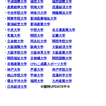
・
平成国際大学
城西大学
城西国際大学
・
産業能率大学
明海大学
流通経済大学
・
中央学院大学
神奈川大学
桐蔭横浜大学
・
関東学院大学
新潟医療福祉大学
・
新潟経営大学
新潟産業大学
・
中京大学
中部大学
名古屋産業大学
・
常葉大学
関西大学
近畿大学
・
立命館大学
同志社大学
関西学院大学
・
大阪国際大学
阪南大学
大阪経済大学
・
大阪学院大学
大阪体育大学
大阪産業大学
・
関西福祉大学
京都橘大学
関西国際大学
・
京都産業大学
びわこ成蹊スポーツ大学
・
神戸大学
芦屋大学
神戸学院大学
・
桃山学院大学
甲南大学
流通科学大学
・
環太平洋大学
福岡大学
九州産業大学
・
日本経済大学
※随時UPDATE中※