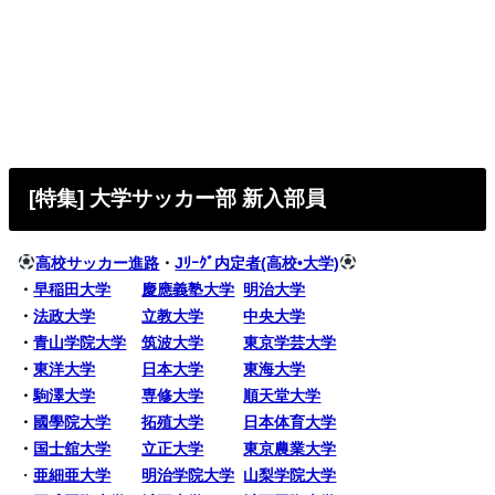
[特集] 大学サッカー部 新入部員
高校サッカー進路
・
Jﾘｰｸﾞ内定者(高校•大学)
・
早稲田大学
慶應義塾大学
明治大学
・
法政大学
立教大学
中央大学
・
青山学院大学
筑波大学
東京学芸大学
・
東洋大学
日本大学
東海大学
・
駒澤大学
専修大学
順天堂大学
・
國學院大学
拓殖大学
日本体育大学
・
国士舘大学
立正大学
東京農業大学
・
亜細亜大学
明治学院大学
山梨学院大学