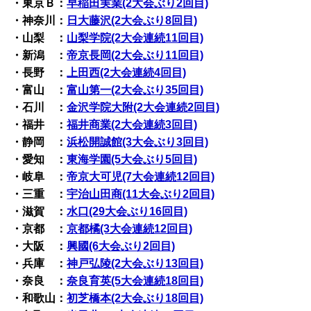
・東京Ｂ：
早稲田実業(2大会ぶり2回目)
・神奈川：
日大藤沢(2大会ぶり8回目)
・山梨 ：
山梨学院(2大会連続11回目)
・新潟 ：
帝京長岡(2大会ぶり11回目)
・長野 ：
上田西(2大会連続4回目)
・富山 ：
富山第一(2大会ぶり35回目)
・石川 ：
金沢学院大附(2大会連続2回目)
・福井 ：
福井商業(2大会連続3回目)
・静岡 ：
浜松開誠館(3大会ぶり3回目)
・愛知 ：
東海学園(5大会ぶり5回目)
・岐阜 ：
帝京大可児(7大会連続12回目)
・三重 ：
宇治山田商(11大会ぶり2回目)
・滋賀 ：
水口(29大会ぶり16回目)
・京都 ：
京都橘(3大会連続12回目)
・大阪 ：
興國(6大会ぶり2回目)
・兵庫 ：
神戸弘陵(2大会ぶり13回目)
・奈良 ：
奈良育英(5大会連続18回目)
・和歌山：
初芝橋本(2大会ぶり18回目)