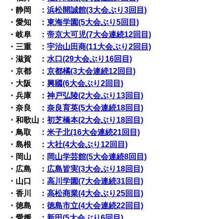
・静岡 ：
浜松開誠館(3大会ぶり3回目)
・愛知 ：
東海学園(5大会ぶり5回目)
・岐阜 ：
帝京大可児(7大会連続12回目)
・三重 ：
宇治山田商(11大会ぶり2回目)
・滋賀 ：
水口(29大会ぶり16回目)
・京都 ：
京都橘(3大会連続12回目)
・大阪 ：
興國(6大会ぶり2回目)
・兵庫 ：
神戸弘陵(2大会ぶり13回目)
・奈良 ：
奈良育英(5大会連続18回目)
・和歌山：
初芝橋本(2大会ぶり18回目)
・鳥取 ：
米子北(16大会連続21回目)
・島根 ：
大社(4大会ぶり12回目)
・岡山 ：
岡山学芸館(5大会連続8回目)
・広島 ：
広島皆実(3大会ぶり18回目)
・山口 ：
高川学園(7大会連続31回目)
・香川 ：
高松商業(4大会ぶり25回目)
・徳島 ：
徳島市立(4大会連続22回目)
・愛媛 ：
新田(5大会ぶり6回目)