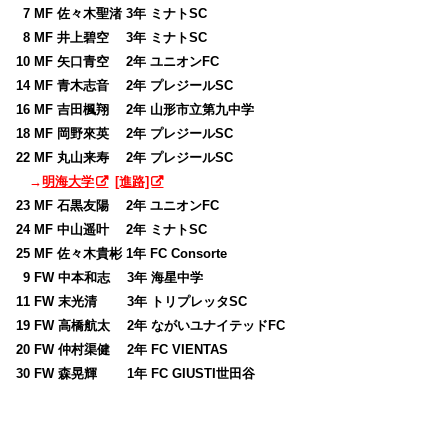
0
7 MF 佐々木聖渚 3年 ミナトSC
0
8 MF 井上碧空 3年 ミナトSC
10 MF 矢口青空 2年 ユニオンFC
14 MF 青木志音 2年 プレジールSC
16 MF 吉田楓翔 2年 山形市立第九中学
18 MF 岡野來英 2年 プレジールSC
22 MF 丸山来寿 2年 プレジールSC
→
明海大学
[進路]
23 MF 石黒友陽 2年 ユニオンFC
24 MF 中山遥叶 2年 ミナトSC
25 MF 佐々木貴彬 1年 FC Consorte
0
9 FW 中本和志 3年 海星中学
11 FW 末光清 3年 トリプレッタSC
19 FW 高橋航太 2年 ながいユナイテッドFC
20 FW 仲村渠健 2年 FC VIENTAS
30 FW 森晃輝 1年 FC GIUSTI世田谷