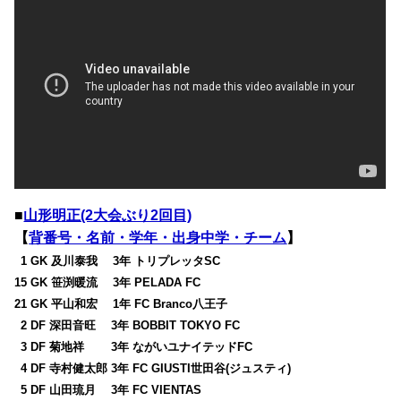
■
山形明正(2大会ぶり2回目)
【
背番号・名前・学年・出身中学・チーム
】
0
1 GK 及川泰我 3年 トリプレッタSC
15 GK 笹渕暖流 3年 PELADA FC
21 GK 平山和宏 1年 FC Branco八王子
0
2 DF 深田音旺 3年 BOBBIT TOKYO FC
0
3 DF 菊地祥 3年 ながいユナイテッドFC
0
4 DF 寺村健太郎 3年 FC GIUSTI世田谷(ジュスティ)
0
5 DF 山田琉月 3年 FC VIENTAS