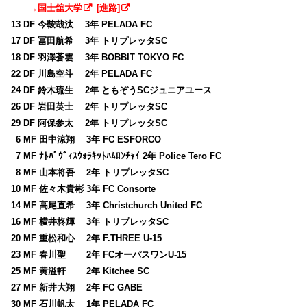
→
国士舘大学
[進路]
13 DF 今鞍哉汰 3年 PELADA FC
17 DF 冨田航希 3年 トリプレッタSC
18 DF 羽澤蒼雲 3年 BOBBIT TOKYO FC
22 DF 川島空斗 2年 PELADA FC
24 DF 鈴木琉生 2年 ともぞうSCジュニアユース
26 DF 岩田英士 2年 トリプレッタSC
29 DF 阿保参太 2年 トリプレッタSC
0
6 MF 田中涼翔 3年 FC ESFORCO
0
7 MF ﾅﾄﾊﾟｳﾞｨｽｳｫﾗｷｯﾄﾊﾑﾛﾝﾁｬｲ 2年 Police Tero FC
0
8 MF 山本将吾 2年 トリプレッタSC
10 MF 佐々木貴彬 3年 FC Consorte
14 MF 高尾直希 3年 Christchurch United FC
16 MF 横井柊輝 3年 トリプレッタSC
20 MF 重松和心 2年 F.THREE U-15
23 MF 春川聖 2年 FCオーパスワンU-15
25 MF 黄溢軒 2年 Kitchee SC
27 MF 新井大翔 2年 FC GABE
30 MF 石川帆太 1年 PELADA FC