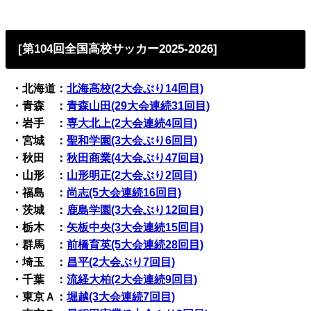
[第104回全国高校サッカー2025-2026]
・北海道：
北海高校(2大会ぶり14回目)
・青森 ：
青森山田(29大会連続31回目)
・岩手 ：
専大北上(2大会連続4回目)
・宮城 ：
聖和学園(3大会ぶり6回目)
・秋田 ：
秋田商業(4大会ぶり47回目)
・山形 ：
山形明正(2大会ぶり2回目)
・福島 ：
尚志(5大会連続16回目)
・茨城 ：
鹿島学園(3大会ぶり12回目)
・栃木 ：
矢板中央(3大会連続15回目)
・群馬 ：
前橋育英(5大会連続28回目)
・埼玉 ：
昌平(2大会ぶり7回目)
・千葉 ：
流経大柏(2大会連続9回目)
・東京Ａ：
堀越(3大会連続7回目)