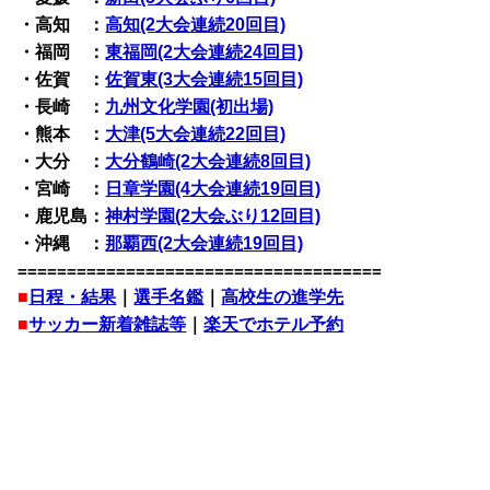
・高知 ：
高知(2大会連続20回目)
・福岡 ：
東福岡(2大会連続24回目)
・佐賀 ：
佐賀東(3大会連続15回目)
・長崎 ：
九州文化学園(初出場)
・熊本 ：
大津(5大会連続22回目)
・大分 ：
大分鶴崎(2大会連続8回目)
・宮崎 ：
日章学園(4大会連続19回目)
・鹿児島：
神村学園(2大会ぶり12回目)
・沖縄 ：
那覇西(2大会連続19回目)
=====================================
■
日程・結果
｜
選手名鑑
｜
高校生の進学先
■
サッカー新着雑誌等
｜
楽天でホテル予約