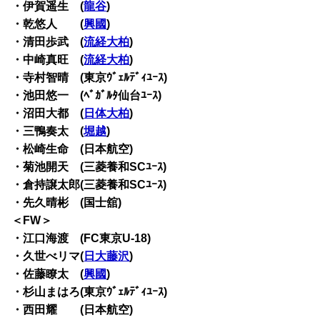
・伊賀遥生 (
龍谷
)
・乾悠人 (
興國
)
・清田歩武 (
流経大柏
)
・中崎真旺 (
流経大柏
)
・寺村智晴 (東京ｳﾞｪﾙﾃﾞｨﾕｰｽ)
・池田悠一 (ﾍﾞｶﾞﾙﾀ仙台ﾕｰｽ)
・沼田大都 (
日体大柏
)
・三鴨奏太 (
堀越
)
・松崎生命 (日本航空)
・菊池開天 (三菱養和SCﾕｰｽ)
・倉持譲太郎(三菱養和SCﾕｰｽ)
・先久晴彬 (国士舘)
＜FW＞
・江口海渡 (FC東京U-18)
・久世べリマ(
日大藤沢
)
・佐藤瞭太 (
興國
)
・杉山まはろ(東京ｳﾞｪﾙﾃﾞｨﾕｰｽ)
・西田耀 (日本航空)