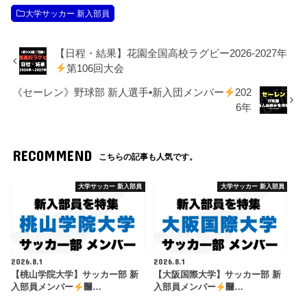
大学サッカー 新入部員
【日程・結果】花園全国高校ラグビー2026-2027年
第106回大会
《セーレン》野球部 新人選手•新入団メンバー
202
6年
RECOMMEND
こちらの記事も人気です。
大学サッカー 新入部員
大学サッカー 新入部員
2026.8.1
2026.8.1
【桃山学院大学】サッカー部 新
【大阪国際大学】サッカー部 新
入部員メンバー
࿠…
入部員メンバー
࿠…