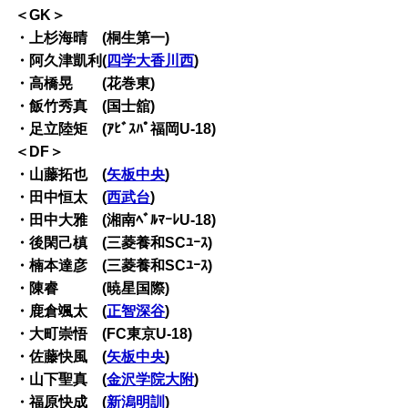
＜GK＞
・上杉海晴 (桐生第一)
・阿久津凱利(
四学大香川西
)
・高橋晃 (花巻東)
・飯竹秀真 (国士舘)
・足立陸矩 (ｱﾋﾞｽﾊﾟ福岡U-18)
＜DF＞
・山藤拓也 (
矢板中央
)
・田中恒太 (
西武台
)
・田中大雅 (湘南ﾍﾞﾙﾏｰﾚU-18)
・後閑己槙 (三菱養和SCﾕｰｽ)
・楠本達彦 (三菱養和SCﾕｰｽ)
・陳睿 (暁星国際)
・鹿倉颯太 (
正智深谷
)
・大町崇悟 (FC東京U-18)
・佐藤快風 (
矢板中央
)
・山下聖真 (
金沢学院大附
)
・福原快成 (
新潟明訓
)