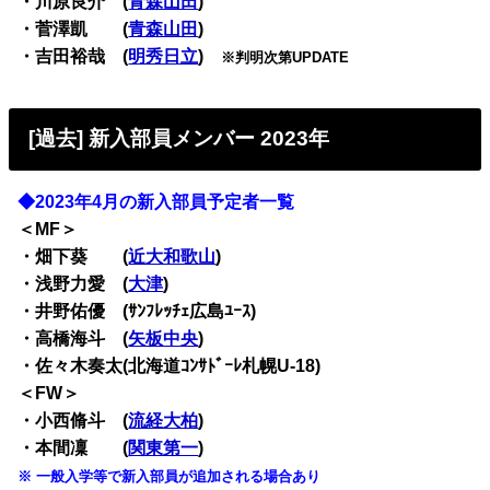
・川原良介 (
青森山田
)
・菅澤凱 (
青森山田
)
・吉田裕哉 (
明秀日立
)
※判明次第UPDATE
[過去] 新入部員メンバー 2023年
◆2023年4月の新入部員予定者一覧
＜MF＞
・畑下葵 (
近大和歌山
)
・浅野力愛 (
大津
)
・井野佑優 (ｻﾝﾌﾚｯﾁｪ広島ﾕｰｽ)
・高橋海斗 (
矢板中央
)
・佐々木奏太(北海道ｺﾝｻﾄﾞｰﾚ札幌U-18)
＜FW＞
・小西脩斗 (
流経大柏
)
・本間凜 (
関東第一
)
※ 一般入学等で新入部員が追加される場合あり