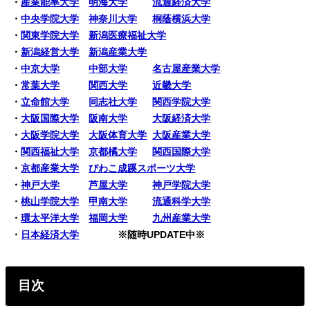
・
産業能率大学
明海大学
流通経済大学
・
中央学院大学
神奈川大学
桐蔭横浜大学
・
関東学院大学
新潟医療福祉大学
・
新潟経営大学
新潟産業大学
・
中京大学
中部大学
名古屋産業大学
・
常葉大学
関西大学
近畿大学
・
立命館大学
同志社大学
関西学院大学
・
大阪国際大学
阪南大学
大阪経済大学
・
大阪学院大学
大阪体育大学
大阪産業大学
・
関西福祉大学
京都橘大学
関西国際大学
・
京都産業大学
びわこ成蹊スポーツ大学
・
神戸大学
芦屋大学
神戸学院大学
・
桃山学院大学
甲南大学
流通科学大学
・
環太平洋大学
福岡大学
九州産業大学
・
日本経済大学
※随時UPDATE中※
目次