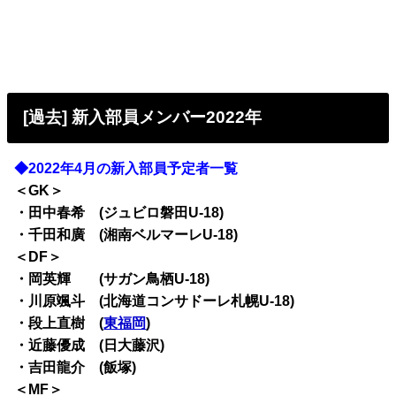
[過去] 新入部員メンバー2022年
◆2022年4月の新入部員予定者一覧
＜GK＞
・田中春希 (ジュビロ磐田U-18)
・千田和廣 (湘南ベルマーレU-18)
＜DF＞
・岡英輝 (サガン鳥栖U-18)
・川原颯斗 (北海道コンサドーレ札幌U-18)
・段上直樹 (
東福岡
)
・近藤優成 (日大藤沢)
・吉田龍介 (飯塚)
＜MF＞