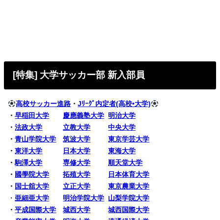
[特集] 大学サッカー部 新入部員
高校サッカー進路
・
Jﾘｰｸﾞ内定者(高校•大学)
・
早稲田大学
慶應義塾大学
明治大学
・
法政大学
立教大学
中央大学
・
青山学院大学
筑波大学
東京学芸大学
・
東洋大学
日本大学
東海大学
・
駒澤大学
専修大学
順天堂大学
・
國學院大学
拓殖大学
日本体育大学
・
国士舘大学
立正大学
東京農業大学
・
亜細亜大学
明治学院大学
山梨学院大学
・
平成国際大学
城西大学
城西国際大学