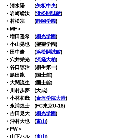
・清水陽 (
矢板中央
)
・岩崎総汰 (
浜松開誠館
)
・村松宗 (
静岡学園
)
＜MF＞
・増田遥希 (
桐光学園
)
・小山晃也 (聖望学園)
・田中脩 (
浜松開誠館
)
・穴井栄光 (
流経大柏
)
・谷口諒治 (桐生第一)
・島田龍 (国士舘)
・大関流生 (国士舘)
・川村歩夢 (大成)
・小林和哉 (
金沢学院大附
)
・永浦煌士 (FC東京U-18)
・吉田晃大 (
桐光学園
)
・沖村大也 (
東山
)
＜FW＞
・山下ハル (
東山
)