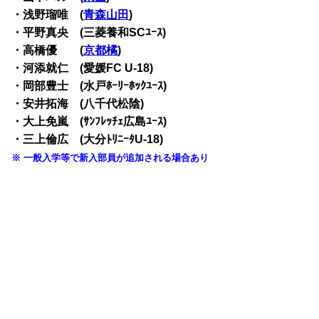
・浅野瑠唯 (
青森山田
)
・平野真央 (三菱養和SCﾕｰｽ)
・高橋優 (
京都橘
)
・河添就仁 (愛媛FC U-18)
・岡部豊士 (水戸ﾎｰﾘｰﾎｯｸﾕｰｽ)
・安井拓海 (八千代松陰)
・大上免嵐 (ｻﾝﾌﾚｯﾁｪ広島ﾕｰｽ)
・三上倫広 (大分ﾄﾘﾆｰﾀU-18)
※ 一般入学等で新入部員が追加される場合あり