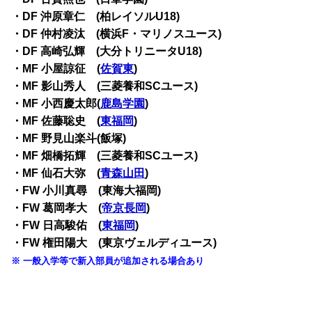
・DF 沖原章仁 (柏レイソルU18)
・DF 仲村凌汰 (横浜F・マリノスユース)
・DF 高崎弘輝 (大分トリニータU18)
・MF 小屋諒征 (
佐賀東
)
・MF 影山秀人 (三菱養和SCユース)
・MF 小西慶太郎(
鹿島学園
)
・MF 佐藤聡史 (
東福岡
)
・MF 野見山楽斗(飯塚)
・MF 畑橋拓輝 (三菱養和SCユース)
・MF 仙石大弥 (
青森山田
)
・FW 小川真尋 (東海大福岡)
・FW 葛岡孝大 (
帝京長岡
)
・FW 日高駿佑 (
東福岡
)
・FW 権田陽大 (東京ヴェルディユース)
※ 一般入学等で新入部員が追加される場合あり