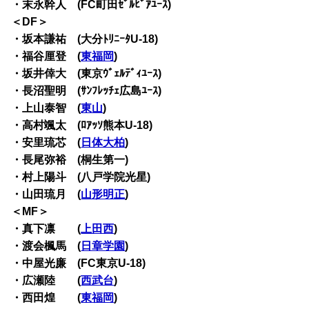
・末永幹人 (FC町田ｾﾞﾙﾋﾞｱﾕｰｽ)
＜DF＞
・坂本謙祐 (大分ﾄﾘﾆｰﾀU-18)
・福谷厘登 (
東福岡
)
・坂井倖大 (東京ｳﾞｪﾙﾃﾞｨﾕｰｽ)
・長沼聖明 (ｻﾝﾌﾚｯﾁｪ広島ﾕｰｽ)
・上山泰智 (
東山
)
・高村颯太 (ﾛｱｯｿ熊本U-18)
・安里琉芯 (
日体大柏
)
・長尾弥裕 (桐生第一)
・村上陽斗 (八戸学院光星)
・山田琉月 (
山形明正
)
＜MF＞
・真下凛 (
上田西
)
・渡会楓馬 (
日章学園
)
・中屋光廉 (FC東京U-18)
・広瀬陸 (
西武台
)
・西田煌 (
東福岡
)