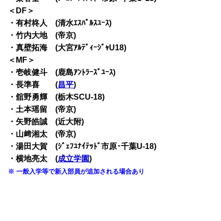
＜DF＞
・有村柊人 (清水ｴｽﾊﾟﾙｽﾕｰｽ)
・竹内大地 (帝京)
・真壁拓海 (大宮ｱﾙﾃﾞｨｰｼﾞｬU18)
＜MF＞
・壱岐健斗 (鹿島ｱﾝﾄﾗｰｽﾞﾕｰｽ)
・長準喜 (
昌平
)
・舘野勇輝 (栃木SCU-18)
・土本瑶留 (帝京)
・矢野皓誠 (近大附)
・山﨑湘太 (帝京)
・湯田大賀 (ｼﾞｪﾌﾕﾅｲﾃｯﾄﾞ市原･千葉U-18)
・横地亮太 (
成立学園
)
※ 一般入学等で新入部員が追加される場合あり