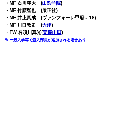
・
MF 石川隼大 (
山梨学院
)
・
MF 竹腰智也 (履正社)
・
MF 井上真成 (ヴァンフォーレ甲府U-18)
・
MF 川口敦史 (
大津
)
・
FW 名須川真光(
青森山田
)
※ 一般入学等で新入部員が追加される場合あり