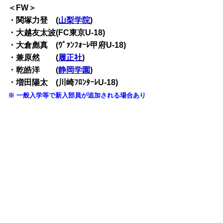
＜FW＞
・関塚力登 (
山梨学院
)
・大越友太波(FC東京U-18)
・大倉彪真 (ｳﾞｧﾝﾌｫｰﾚ甲府U-18)
・兼原然 (
履正社
)
・乾皓洋 (
静岡学園
)
・増田陽太 (川崎ﾌﾛﾝﾀｰﾚU-18)
※ 一般入学等で新入部員が追加される場合あり