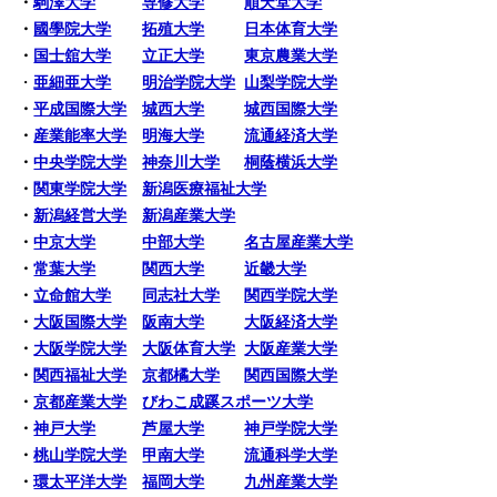
・
駒澤大学
専修大学
順天堂大学
・
國學院大学
拓殖大学
日本体育大学
・
国士舘大学
立正大学
東京農業大学
・
亜細亜大学
明治学院大学
山梨学院大学
・
平成国際大学
城西大学
城西国際大学
・
産業能率大学
明海大学
流通経済大学
・
中央学院大学
神奈川大学
桐蔭横浜大学
・
関東学院大学
新潟医療福祉大学
・
新潟経営大学
新潟産業大学
・
中京大学
中部大学
名古屋産業大学
・
常葉大学
関西大学
近畿大学
・
立命館大学
同志社大学
関西学院大学
・
大阪国際大学
阪南大学
大阪経済大学
・
大阪学院大学
大阪体育大学
大阪産業大学
・
関西福祉大学
京都橘大学
関西国際大学
・
京都産業大学
びわこ成蹊スポーツ大学
・
神戸大学
芦屋大学
神戸学院大学
・
桃山学院大学
甲南大学
流通科学大学
・
環太平洋大学
福岡大学
九州産業大学