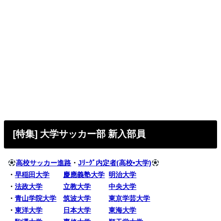
[特集] 大学サッカー部 新入部員
高校サッカー進路
・
Jﾘｰｸﾞ内定者(高校•大学)
・
早稲田大学
慶應義塾大学
明治大学
・
法政大学
立教大学
中央大学
・
青山学院大学
筑波大学
東京学芸大学
・
東洋大学
日本大学
東海大学