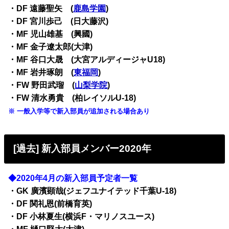
・
DF 遠藤聖矢 (
鹿島学園
)
・
DF 宮川歩己 (日大藤沢)
・
MF 児山雄基 (興國)
・
MF 金子遼太郎(大津)
・
MF 谷口大晟 (大宮アルディージャU18)
・
MF 岩井琢朗 (
東福岡
)
・
FW 野田武瑠 (
山梨学院
)
・
FW 清水勇貴 (柏レイソルU-18)
※ 一般入学等で新入部員が追加される場合あり
[過去] 新入部員メンバー2020年
◆2020年4月の新入部員予定者一覧
・GK 廣濱顕哉(ジェフユナイテッド千葉U-18)
・DF 関礼恩(前橋育英)
・DF 小林夏生(横浜F・マリノスユース)