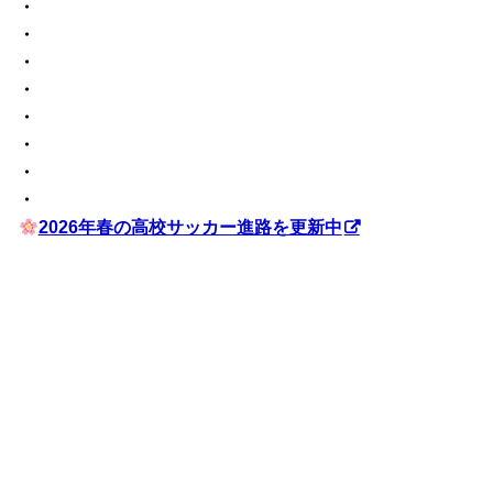
・
・
・
・
・
・
・
・
2026年春の高校サッカー進路を更新中