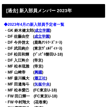
[過去] 新入部員メンバー 2023年
◆2023年4月の新入部員予定者一覧
・
GK 鈴木健太郎(
成立学園
)
・
DF 佐藤由空 (
成立学園
)
・
DF 今井啓太 (鹿島ｱﾝﾄﾗｰｽﾞﾕｰｽ)
・
DF 武田絢介 (東京ｳﾞｪﾙﾃﾞｨﾕｰｽ)
・
DF 松田和輝 (ｼﾞｭﾋﾞﾛ磐田U-18)
・
DF 入江羚介 (帝京)
・
MF 松本琉雅 (帝京)
・
MF 山﨑帝 (
興國
)
・
MF 森川楓大 (
履正社
)
・
MF 田邉海斗 (
矢板中央
)
・
MF 松本愛己 (FC東京U-18)
・
FW 田口輝一 (FC東京U-18)
・
FW 中村翔大 (花巻東)