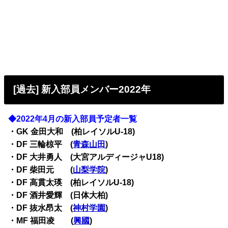
[過去] 新入部員メンバー2022年
◆2022年4月の新入部員予定者一覧
・
GK 金田大和 (柏レイソルU-18)
・
DF 三輪椋平 (
青森山田
)
・
DF 大井勇人 (大宮アルディージャU18)
・
DF 柴田元 (
山梨学院
)
・
DF 高貫太瑛 (柏レイソルU-18)
・
DF 酒井愛輝 (日体大柏)
・
DF 抜水昂太 (
神村学園
)
・
MF 福田凌 (
興國
)