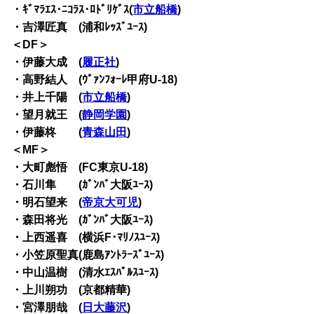
・ｷﾞﾏﾗｴｽ･ﾆｺﾗｽ･ﾛﾄﾞﾘｹﾞｽ(
市立船橋
)
・吉澤匠真 (浦和ﾚｯｽﾞﾕｰｽ)
＜DF＞
・伊藤大成 (
履正社
)
・高野結人 (ｳﾞｧﾝﾌｫｰﾚ甲府U-18)
・井上千陽 (
市立船橋
)
・望月就王 (
静岡学園
)
・伊藤柊 (
青森山田
)
＜MF＞
・大町彪悟 (FC東京U-18)
・石川隼 (ｶﾞﾝﾊﾞ大阪ﾕｰｽ)
・明石望来 (
帝京大可児
)
・森田将光 (ｶﾞﾝﾊﾞ大阪ﾕｰｽ)
・上西遥喜 (横浜F･ﾏﾘﾉｽﾕｰｽ)
・小笠原聖真(鹿島ｱﾝﾄﾗｰｽﾞﾕｰｽ)
・中山温樹 (清水ｴｽﾊﾟﾙｽﾕｰｽ)
・上川朔功 (京都精華)
・宮澤朋哉 (
日大藤沢
)