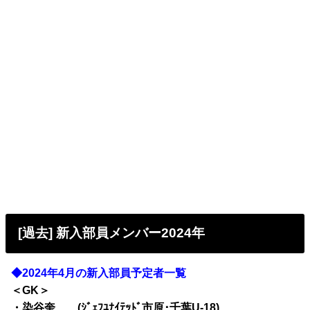
[過去] 新入部員メンバー2024年
◆2024年4月の新入部員予定者一覧
＜GK＞
・染谷奎 (ｼﾞｪﾌﾕﾅｲﾃｯﾄﾞ市原･千葉U-18)