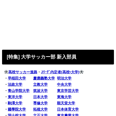
[特集] 大学サッカー部 新入部員
高校サッカー進路
・
Jﾘｰｸﾞ内定者(高校•大学)
・
早稲田大学
慶應義塾大学
明治大学
・
法政大学
立教大学
中央大学
・
青山学院大学
筑波大学
東京学芸大学
・
東洋大学
日本大学
東海大学
・
駒澤大学
専修大学
順天堂大学
・
國學院大学
拓殖大学
日本体育大学
・
国士舘大学
立正大学
東京農業大学