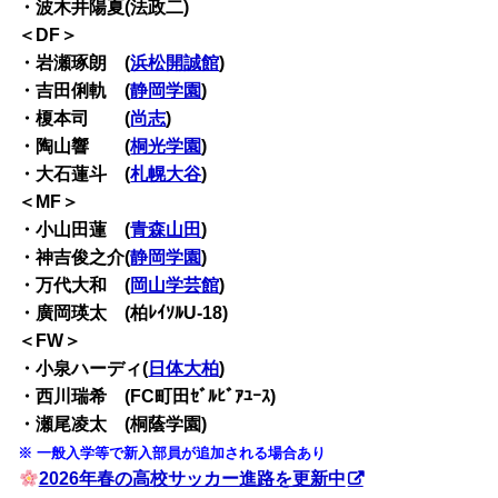
・波木井陽夏(法政二)
＜DF＞
・岩瀬琢朗 (
浜松開誠館
)
・吉田俐軌 (
静岡学園
)
・榎本司 (
尚志
)
・陶山響 (
桐光学園
)
・大石蓮斗 (
札幌大谷
)
＜MF＞
・小山田蓮 (
青森山田
)
・神吉俊之介(
静岡学園
)
・万代大和 (
岡山学芸館
)
・廣岡瑛太 (柏ﾚｲｿﾙU-18)
＜FW＞
・小泉ハーディ(
日体大柏
)
・西川瑞希 (FC町田ｾﾞﾙﾋﾞｱﾕｰｽ)
・瀬尾凌太 (桐蔭学園)
※ 一般入学等で新入部員が追加される場合あり
2026年春の高校サッカー進路を更新中