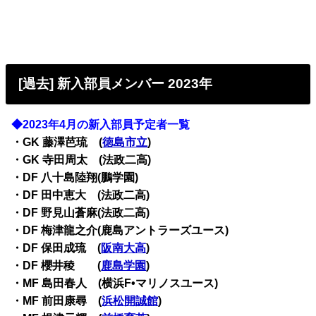
[過去] 新入部員メンバー 2023年
◆2023年4月の新入部員予定者一覧
・GK 藤澤芭琉 (
徳島市立
)
・GK 寺田周太 (法政二高)
・DF 八十島陸翔(鵬学園)
・DF 田中恵大 (法政二高)
・DF 野見山蒼麻(法政二高)
・DF 梅津龍之介(鹿島アントラーズユース)
・DF 保田成琉 (
阪南大高
)
・DF 櫻井稜 (
鹿島学園
)
・MF 島田春人 (横浜F•マリノスユース)
・MF 前田康尋 (
浜松開誠館
)