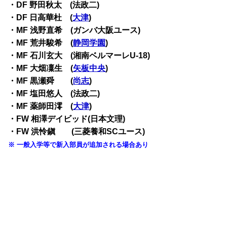
・DF 野田秋太 (法政二)
・DF 日高華杜 (
大津
)
・MF 浅野直希 (ガンバ大阪ユース)
・MF 荒井駿希 (
静岡学園
)
・MF 石川玄大 (湘南ベルマーレU-18)
・MF 大畑凜生 (
矢板中央
)
・MF 黒瀬舜 (
尚志
)
・MF 塩田悠人 (法政二)
・MF 薬師田澪 (
大津
)
・FW 相澤デイビッド(日本文理)
・FW 洪怜鎭 (三菱養和SCユース)
※ 一般入学等で新入部員が追加される場合あり