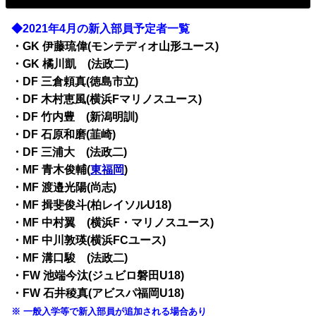
◆2021年4月の新入部員予定者一覧
・GK 伊藤琉偉(モンテディオ山形ユース)
・GK 橘川凱 (法政二)
・DF 三倉頼真(徳島市立)
・DF 木村恵風(横浜Fマリノスユース)
・DF 竹内豊 (新潟明訓)
・DF 石原和磨(韮崎)
・DF 三浦大 (法政二)
・MF 青木俊輔(
東福岡
)
・MF 渡邉光陽(尚志)
・MF 揖斐俊斗(柏レイソルU18)
・MF 中村翼 (横浜F・マリノスユース)
・MF 中川敦瑛(横浜FCユース)
・MF 溝口駿 (法政二)
・FW 池端今汰(ジュビロ磐田U18)
・FW 石井稜真(アビスパ福岡U18)
※ 一般入学等で新入部員が追加される場合あり