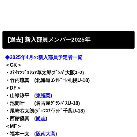
[過去] 新入部員メンバー2025年
◆2025年4月の新入部員予定者一覧
＜GK＞
・ｽﾃｲﾏﾝｼﾞｮｼｭｱ草太郎(ｶﾞﾝﾊﾞ大阪ﾕｰｽ)
・竹内琉真 (北海道ｺﾝｻﾄﾞｰﾚ札幌U-18)
＜DF＞
・山禄涼平 (
東福岡
)
・池間叶 (名古屋ｸﾞﾗﾝﾊﾟｽU-18)
・尾崎芯太朗(ｼﾞｪﾌﾕﾅｲﾃｯﾄﾞ千葉U-18)
・西館優真 (
尚志
)
＜MF＞
・福本一太 (
阪南大高
)