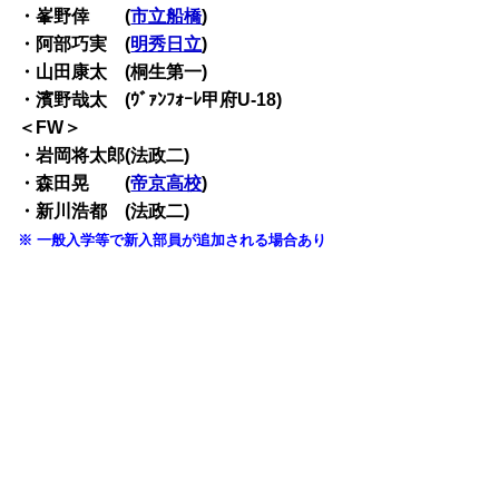
・峯野倖 (
市立船橋
)
・阿部巧実 (
明秀日立
)
・山田康太 (桐生第一)
・濱野哉太 (ｳﾞｧﾝﾌｫｰﾚ甲府U-18)
＜FW＞
・岩岡将太郎(法政二)
・森田晃 (
帝京高校
)
・新川浩都 (法政二)
※ 一般入学等で新入部員が追加される場合あり