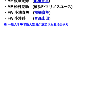
・MF 根津元輝 (
前橋育英
)
・MF 松村晃助 (横浜F•マリノスユース)
・FW 小池直矢 (
前橋育英
)
・FW 小湊絆 (
青森山田
)
※ 一般入学等で新入部員が追加される場合あり