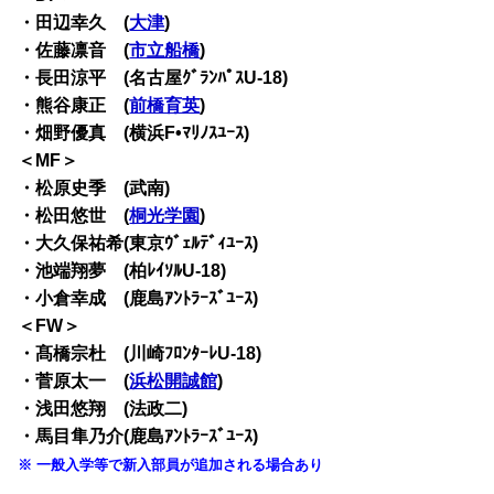
・田辺幸久 (
大津
)
・佐藤凛音 (
市立船橋
)
・長田涼平 (名古屋ｸﾞﾗﾝﾊﾟｽU-18)
・熊谷康正 (
前橋育英
)
・畑野優真 (横浜F•ﾏﾘﾉｽﾕｰｽ)
＜MF＞
・松原史季 (武南)
・松田悠世 (
桐光学園
)
・大久保祐希(東京ｳﾞｪﾙﾃﾞｨﾕｰｽ)
・池端翔夢 (柏ﾚｲｿﾙU-18)
・小倉幸成 (鹿島ｱﾝﾄﾗｰｽﾞﾕｰｽ)
＜FW＞
・髙橋宗杜 (川崎ﾌﾛﾝﾀｰﾚU-18)
・菅原太一 (
浜松開誠館
)
・浅田悠翔 (法政二)
・馬目隼乃介(鹿島ｱﾝﾄﾗｰｽﾞﾕｰｽ)
※ 一般入学等で新入部員が追加される場合あり