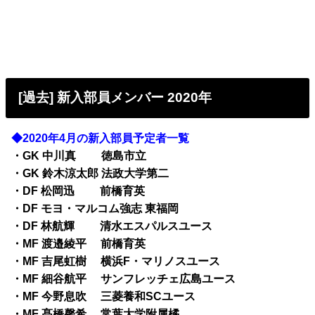
[過去] 新入部員メンバー 2020年
◆2020年4月の新入部員予定者一覧
・GK 中川真 徳島市立
・GK 鈴木涼太郎 法政大学第二
・DF 松岡迅 前橋育英
・DF モヨ・マルコム強志 東福岡
・DF 林航輝 清水エスパルスユース
・MF 渡邉綾平 前橋育英
・MF 吉尾虹樹 横浜F・マリノスユース
・MF 細谷航平 サンフレッチェ広島ユース
・MF 今野息吹 三菱養和SCユース
・MF 髙橋馨希 常葉大学附属橘