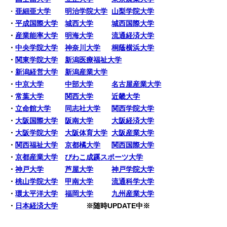
・
亜細亜大学
明治学院大学
山梨学院大学
・
平成国際大学
城西大学
城西国際大学
・
産業能率大学
明海大学
流通経済大学
・
中央学院大学
神奈川大学
桐蔭横浜大学
・
関東学院大学
新潟医療福祉大学
・
新潟経営大学
新潟産業大学
・
中京大学
中部大学
名古屋産業大学
・
常葉大学
関西大学
近畿大学
・
立命館大学
同志社大学
関西学院大学
・
大阪国際大学
阪南大学
大阪経済大学
・
大阪学院大学
大阪体育大学
大阪産業大学
・
関西福祉大学
京都橘大学
関西国際大学
・
京都産業大学
びわこ成蹊スポーツ大学
・
神戸大学
芦屋大学
神戸学院大学
・
桃山学院大学
甲南大学
流通科学大学
・
環太平洋大学
福岡大学
九州産業大学
・
日本経済大学
※随時UPDATE中※