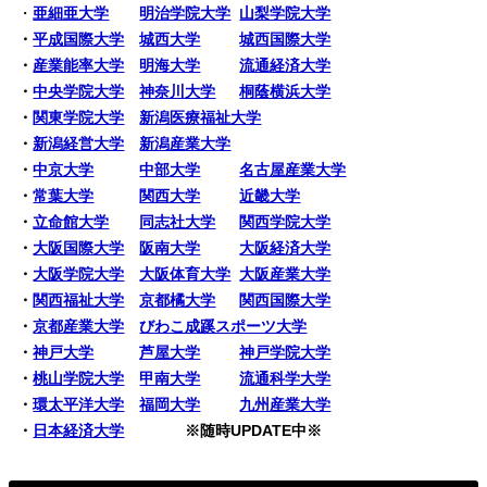
・
亜細亜大学
明治学院大学
山梨学院大学
・
平成国際大学
城西大学
城西国際大学
・
産業能率大学
明海大学
流通経済大学
・
中央学院大学
神奈川大学
桐蔭横浜大学
・
関東学院大学
新潟医療福祉大学
・
新潟経営大学
新潟産業大学
・
中京大学
中部大学
名古屋産業大学
・
常葉大学
関西大学
近畿大学
・
立命館大学
同志社大学
関西学院大学
・
大阪国際大学
阪南大学
大阪経済大学
・
大阪学院大学
大阪体育大学
大阪産業大学
・
関西福祉大学
京都橘大学
関西国際大学
・
京都産業大学
びわこ成蹊スポーツ大学
・
神戸大学
芦屋大学
神戸学院大学
・
桃山学院大学
甲南大学
流通科学大学
・
環太平洋大学
福岡大学
九州産業大学
・
日本経済大学
※随時UPDATE中※