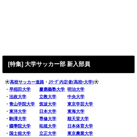
[特集] 大学サッカー部 新入部員
高校サッカー進路
・
Jﾘｰｸﾞ内定者(高校•大学)
・
早稲田大学
慶應義塾大学
明治大学
・
法政大学
立教大学
中央大学
・
青山学院大学
筑波大学
東京学芸大学
・
東洋大学
日本大学
東海大学
・
駒澤大学
専修大学
順天堂大学
・
國學院大学
拓殖大学
日本体育大学
・
国士舘大学
立正大学
東京農業大学