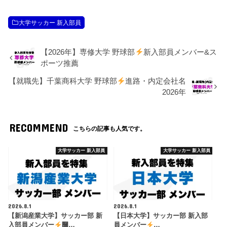
大学サッカー 新入部員
【2026年】専修大学 野球部
新入部員メンバー&ス
ポーツ推薦
【就職先】千葉商科大学 野球部
進路・内定会社名
2026年
RECOMMEND
こちらの記事も人気です。
大学サッカー 新入部員
大学サッカー 新入部員
2026.8.1
2026.8.1
【新潟産業大学】サッカー部 新
【日本大学】サッカー部 新入部
入部員メンバー
࿠…
員メンバー
…