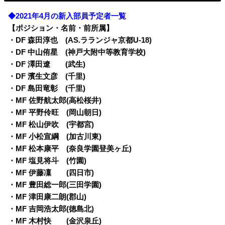
◆2021年4月の新入部員予定者一覧
【ポジション・名前・前所属】
・DF 森田淳也 (AS.ラランジャ京都U-18)
・DF 中山侑星 (神戸大附中等教育学校)
・DF 澤田遼 (武生)
・DF 濱生文彦 (千里)
・DF 島田竜彰 (千里)
・MF 佐野航太郎(高松桜井)
・MF 平野伶旺 (岡山朝日)
・MF 松山伊吹 (宇都宮)
・MF 小松宣綱 (加古川東)
・MF 松本康平 (奈良学園登美ヶ丘)
・MF 塩見将斗 (竹園)
・MF 伊藤凜 (四日市)
・MF 豊田総一郎(三田学園)
・MF 津田康二朗(郡山)
・MF 吉岡浩太郎(徳島北)
・MF 木村快 (金沢泉丘)