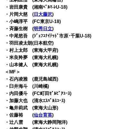
・岩田康貴 (湘南ﾍﾞﾙﾏ-ﾚU-18)
・片岡大慈 (
日大藤沢
)
・小嶋淳平 (FC東京U-18)
・斉藤生樹 (
明秀日立
)
・中尾悠吾 (ｼﾞｪﾌﾕﾅｲﾃｯﾄﾞ市原･千葉U-18)
・羽田凌太朗(日本航空)
・村上太郎 (東海大甲府)
・米良羚夢 (東海大札幌)
・山本健人 (東海大札幌)
＜MF＞
・石内凌雅 (鹿児島城西)
・臼井海斗 (川崎橘)
・内田優斗 (FC町田ｾﾞﾙﾋﾞｱﾕｰｽ)
・加藤大也 (清水ｴｽﾊﾟﾙｽﾕｰｽ)
・亀井莉武 (東海大山形)
・佐藤裕 (
仙台育英
)
・辻八雲 (東海大静岡翔洋)