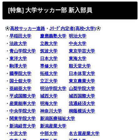
[特集] 大学サッカー部 新入部員
高校サッカー進路
・
Jﾘｰｸﾞ内定者(高校•大学)
・
早稲田大学
慶應義塾大学
明治大学
・
法政大学
立教大学
中央大学
・
青山学院大学
筑波大学
東京学芸大学
・
東洋大学
日本大学
東海大学
・
駒澤大学
専修大学
順天堂大学
・
國學院大学
拓殖大学
日本体育大学
・
国士舘大学
立正大学
東京農業大学
・
亜細亜大学
明治学院大学
山梨学院大学
・
平成国際大学
城西大学
城西国際大学
・
産業能率大学
明海大学
流通経済大学
・
中央学院大学
神奈川大学
桐蔭横浜大学
・
関東学院大学
新潟医療福祉大学
・
新潟経営大学
新潟産業大学
・
中京大学
中部大学
名古屋産業大学