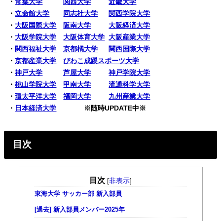
・
常葉大学
関西大学
近畿大学
・
立命館大学
同志社大学
関西学院大学
・
大阪国際大学
阪南大学
大阪経済大学
・
大阪学院大学
大阪体育大学
大阪産業大学
・
関西福祉大学
京都橘大学
関西国際大学
・
京都産業大学
びわこ成蹊スポーツ大学
・
神戸大学
芦屋大学
神戸学院大学
・
桃山学院大学
甲南大学
流通科学大学
・
環太平洋大学
福岡大学
九州産業大学
・
日本経済大学
※随時UPDATE中※
目次
目次
[
非表示
]
東海大学 サッカー部 新入部員
[過去] 新入部員メンバー2025年