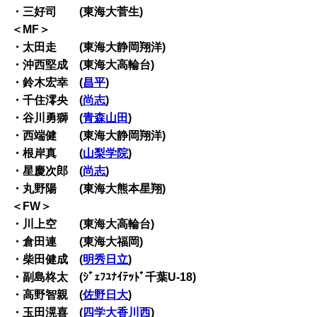
・三好司 (東海大菅生)
＜MF＞
・太田走 (東海大静岡翔洋)
・沖西堅成 (東海大高輪台)
・鈴木宏幸 (
昌平
)
・千住澪央 (
尚志
)
・谷川勇獅 (
青森山田
)
・西端健 (東海大静岡翔洋)
・根岸真 (
山梨学院
)
・星慶次郎 (
尚志
)
・丸野陽 (東海大熊本星翔)
＜FW＞
・川上空 (東海大高輪台)
・倉田連 (東海大福岡)
・柴田健成 (
明秀日立
)
・副島柊太 (ｼﾞｪﾌﾕﾅｲﾃｯﾄﾞ千葉U-18)
・高野智親 (
佐野日大
)
・玉田滉喜 (
四学大香川西
)