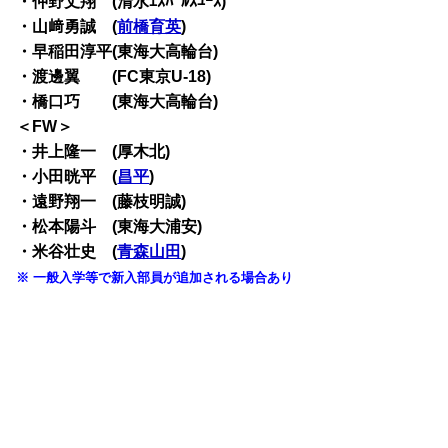
・仲野丈翔 (清水ｴｽﾊﾟﾙｽﾕｰｽ)
・山﨑勇誠 (
前橋育英
)
・早稲田淳平(東海大高輪台)
・渡邊翼 (FC東京U-18)
・橋口巧 (東海大高輪台)
＜FW＞
・井上隆一 (厚木北)
・小田晄平 (
昌平
)
・遠野翔一 (藤枝明誠)
・松本陽斗 (東海大浦安)
・米谷壮史 (
青森山田
)
※ 一般入学等で新入部員が追加される場合あり