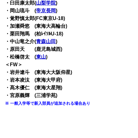
・臼田康太郎(
山梨学院
)
・岡山琉斗 (
帝京長岡
)
・覚野慎太郎(FC東京U-18)
・加瀬舜悠 (東海大高輪台)
・栗田翔馬 (柏ﾚｲｿﾙU-18)
・中山竜之介(
青森山田
)
・原田天 (鹿児島城西)
・松橋啓太 (
東山
)
＜FW＞
・岩井遼斗 (東海大大阪仰星)
・岩本凌汰 (東海大甲府)
・髙木優仁 (東海大星翔)
・宮原義輝 (三浦学苑)
※ 一般入学等で新入部員が追加される場合あり