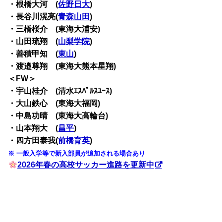
・根橋大河 (
佐野日大
)
・長谷川滉亮(
青森山田
)
・三橋桜介 (東海大浦安)
・山田琉翔 (
山梨学院
)
・善積甲知 (
東山
)
・渡邉尊翔 (東海大熊本星翔)
＜FW＞
・宇山桂介 (清水ｴｽﾊﾟﾙｽﾕｰｽ)
・大山鉄心 (東海大福岡)
・中島功晴 (東海大高輪台)
・山本翔大 (
昌平
)
・四方田泰我(
前橋育英
)
※ 一般入学等で新入部員が追加される場合あり
2026年春の高校サッカー進路を更新中