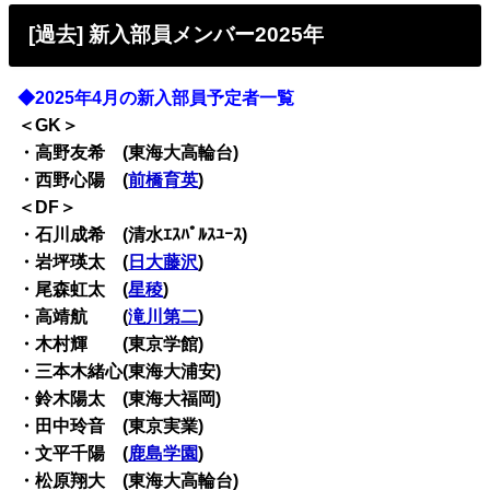
[過去] 新入部員メンバー2025年
◆2025年4月の新入部員予定者一覧
＜GK＞
・高野友希 (東海大高輪台)
・西野心陽 (
前橋育英
)
＜DF＞
・石川成希 (清水ｴｽﾊﾟﾙｽﾕｰｽ)
・岩坪瑛太 (
日大藤沢
)
・尾森虹太 (
星稜
)
・高靖航 (
滝川第二
)
・木村輝 (東京学館)
・三本木緒心(東海大浦安)
・鈴木陽太 (東海大福岡)
・田中玲音 (東京実業)
・文平千陽 (
鹿島学園
)
・松原翔大 (東海大高輪台)