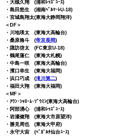
・大槻久翔 (浦和ﾚｯｽﾞﾕｰｽ)
・島田悠生 (湘南ﾍﾞﾙﾏｰﾚU-18)
・宮城島翔太(東海大静岡翔洋)
＜DF＞
・川地瑛太 (東海大高輪台)
・桑原脩斗 (
帝京長岡
)
・諏訪啓太 (FC東京U-18)
・鶴尾蓮仁 (東海大札幌)
・中島一咲 (東海大高輪台)
・濱口幸生 (東海大福岡)
・浜口巧成 (
滝川第二
)
・福田大翔 (東海大福岡)
＜MF＞
・ｱｳﾝ･ｼｬﾛｰﾑ･ｿﾞｳﾐﾝ(東海大高輪台)
・阿部湧心 (浦和ﾚｯｽﾞﾕｰｽ)
・岩瀬健翔 (東海大市原望洋)
・勝見周也 (東海大甲府)
・永守大宙 (ﾍﾞｶﾞﾙﾀ仙台ﾕｰｽ)