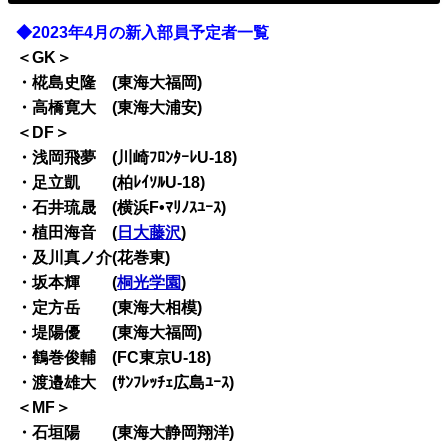
◆2023年4月の新入部員予定者一覧
＜GK＞
・椛島史隆 (東海大福岡)
・高橋寛大 (東海大浦安)
＜DF＞
・浅岡飛夢 (川崎ﾌﾛﾝﾀｰﾚU-18)
・足立凱 (柏ﾚｲｿﾙU-18)
・石井琉晟 (横浜F•ﾏﾘﾉｽﾕｰｽ)
・植田海音 (
日大藤沢
)
・及川真ノ介(花巻東)
・坂本輝 (
桐光学園
)
・定方岳 (東海大相模)
・堤陽優 (東海大福岡)
・鶴巻俊輔 (FC東京U-18)
・渡邉雄大 (ｻﾝﾌﾚｯﾁｪ広島ﾕｰｽ)
＜MF＞
・石垣陽 (東海大静岡翔洋)