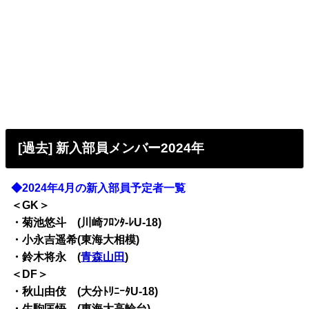
[過去] 新入部員メンバー2024年
◆2024年4月の新入部員予定者一覧
＜GK＞
・菊池悠斗 (川崎ﾌﾛﾝﾀ-ﾚU-18)
・小永吉遥希(東海大相模)
・鈴木将永 (
青森山田
)
＜DF＞
・秋山由伎 (大分ﾄﾘﾆｰﾀU-18)
・生駒匡悟 (東海大高輪台)