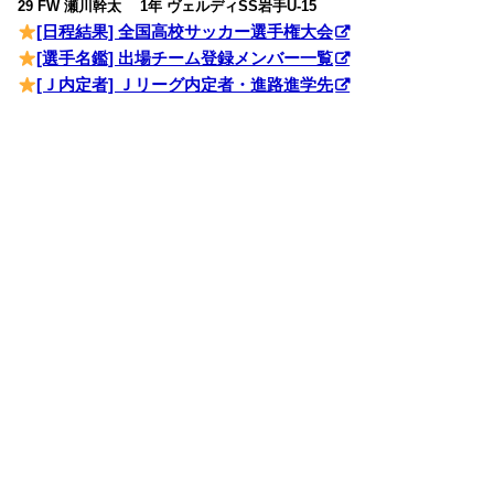
29 FW 瀬川幹太 1年 ヴェルディSS岩手U-15
[日程結果] 全国高校サッカー選手権大会
[選手名鑑] 出場チーム登録メンバー一覧
[Ｊ内定者] Ｊリーグ内定者・進路進学先