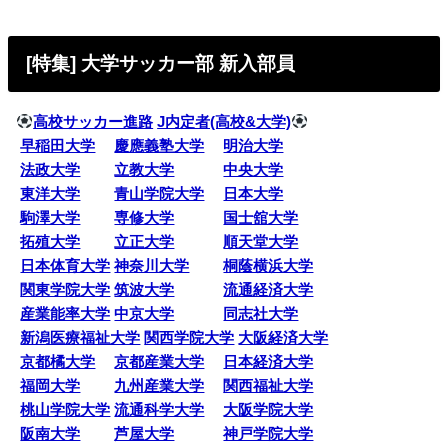
[特集] 大学サッカー部 新入部員
高校サッカー進路
J内定者(高校&大学)
早稲田大学
慶應義塾大学
明治大学
法政大学
立教大学
中央大学
東洋大学
青山学院大学
日本大学
駒澤大学
専修大学
国士舘大学
拓殖大学
立正大学
順天堂大学
日本体育大学
神奈川大学
桐蔭横浜大学
関東学院大学
筑波大学
流通経済大学
産業能率大学
中京大学
同志社大学
新潟医療福祉大学
関西学院大学
大阪経済大学
京都橘大学
京都産業大学
日本経済大学
福岡大学
九州産業大学
関西福祉大学
桃山学院大学
流通科学大学
大阪学院大学
阪南大学
芦屋大学
神戸学院大学