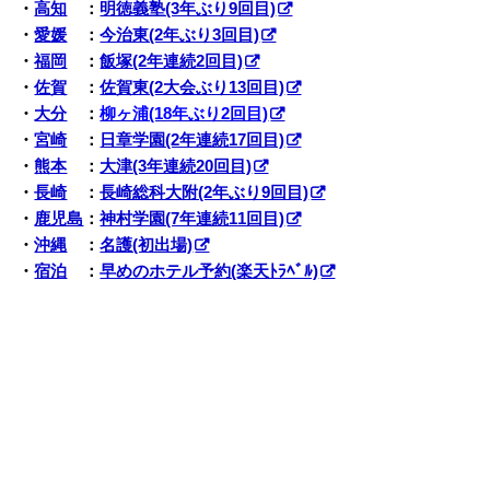
・
高知
：
明徳義塾(3年ぶり9回目)
・
愛媛
：
今治東(2年ぶり3回目)
・
福岡
：
飯塚(2年連続2回目)
・
佐賀
：
佐賀東(2大会ぶり13回目)
・
大分
：
柳ヶ浦(18年ぶり2回目)
・
宮崎
：
日章学園(2年連続17回目)
・
熊本
：
大津(3年連続20回目)
・
長崎
：
長崎総科大附(2年ぶり9回目)
・
鹿児島
：
神村学園(7年連続11回目)
・
沖縄
：
名護(初出場)
・
宿泊
：
早めのホテル予約(楽天ﾄﾗﾍﾞﾙ)