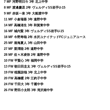
7 MF 河野明日斗 3年 北上中学
8 MF 渡邊慶丞 2年 ヴェルディSS岩手U-15
9 MF 赤坂一泉 3年 大船渡中学
11 MF 小倉瑞葵 3年 遠野中学
14 MF 高橋渚生 3年 和賀東中学
16 MF 城内賢 3年 ヴェルディSS岩手U-15
18 MF 今野寿哉 2年 水沢ユナイテッドFCジュニアユース
25 MF 港海夏人 3年 山田中学
27 MF 栗澤陸 2年 遠野中学
28 MF 佐々木凌弥 2年 遠野中学
10 FW 平賢心 3年 福岡中学
13 FW 朝日田圭太 3年 ヴェルディSS岩手U-15
19 FW 稲葉諒哉 3年 北上中学
20 FW 高橋暖 2年 江釣子中学
24 FW 千田大 3年 千厩中学
26 FW 野田小太郎 3年 滝沢南中学