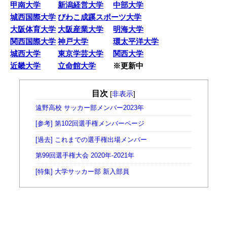
甲南大学
新潟経営大学
中部大学
城西国際大学
びわこ成蹊スポーツ大学
大阪体育大学
大阪産業大学
明海大学
関西国際大学
神戸大学
環太平洋大学
城西大学
東京学芸大学
関西大学
近畿大学
立命館大学
※更新中
目次
[
非表示
]
遠野高校 サッカー部メンバー2023年
[参考] 第102回選手権メンバーページ
[過去] これまでの選手権出場メンバー
第99回選手権大会 2020年-2021年
[特集] 大学サッカー部 新入部員