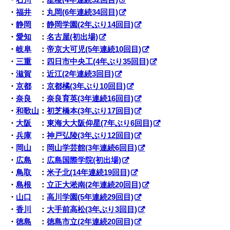
・
石川
：
星稜(4年連続32回目)
・
福井
：
丸岡(6年連続34回目)
・
静岡
：
静岡学園(2年ぶり14回目)
・
愛知
：
名古屋(初出場)
・
岐阜
：
帝京大可児(5年連続10回目)
・
三重
：
四日市中央工(4年ぶり35回目)
・
滋賀
：
近江(2年連続3回目)
・
京都
：
京都橘(3年ぶり10回目)
・
奈良
：
奈良育英(3年連続16回目)
・
和歌山
：
初芝橋本(3年ぶり17回目)
・
大阪
：
東海大大阪仰星(7年ぶり6回目)
・
兵庫
：
神戸弘陵(3年ぶり12回目)
・
岡山
：
岡山学芸館(3年連続6回目)
・
広島
：
広島国際学院(初出場)
・
鳥取
：
米子北(14年連続19回目)
・
島根
：
立正大淞南(2年連続20回目)
・
山口
：
高川学園(5年連続29回目)
・
香川
：
大手前高松(3年ぶり3回目)
・
徳島
：
徳島市立(2年連続20回目)