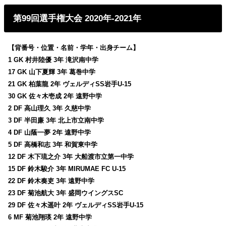
第99回選手権大会 2020年-2021年
【背番号・位置・名前・学年・出身チーム】
1 GK 村井陸優 3年 滝沢南中学
17 GK 山下夏輝 3年 葛巻中学
21 GK 柏葉龍 2年 ヴェルディSS岩手U-15
30 GK 佐々木壱成 2年 遠野中学
2 DF 高山理久 3年 久慈中学
3 DF 半田廉 3年 北上市立南中学
4 DF 山蔭一夢 2年 遠野中学
5 DF 高橋和志 3年 和賀東中学
12 DF 木下琉之介 3年 大船渡市立第一中学
15 DF 鈴木駿介 3年 MIRUMAE FC U-15
22 DF 鈴木奏吏 3年 遠野中学
23 DF 菊池航大 3年 盛岡ウイングスSC
29 DF 佐々木遥叶 2年 ヴェルディSS岩手U-15
6 MF 菊池翔瑛 2年 遠野中学