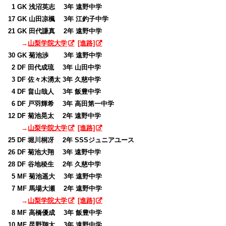
0
1 GK 浅沼英志 3年 遠野中学
17 GK 山田凉楓 3年 江釣子中学
21 GK 田代謙真 2年 遠野中学
→
山梨学院大学
[進路]
30 GK 菊池渉 3年 遠野中学
0
2 DF 田代成琉 3年 山田中学
0
3 DF 佐々木湧太 3年 久慈中学
0
4 DF 畠山哉人 3年 飯豊中学
0
6 DF 戸羽輝希 3年 高田第一中学
12 DF 菊池晃太 2年 遠野中学
→
山梨学院大学
[進路]
25 DF 堀川桐冴 2年 SSSジュニアユース
26 DF 菊池大翔 3年 遠野中学
28 DF 谷地稜生 2年 久慈中学
0
5 MF 菊池遥大 3年 遠野中学
0
7 MF 馬場大瀬 2年 遠野中学
→
山梨学院大学
[進路]
0
8 MF 高橋優成 3年 飯豊中学
10 MF 昆野翔太 3年 遠野中学