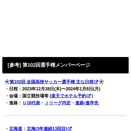
[参考] 第102回選手権メンバーページ
第102回 全国高校サッカー選手権 主な日程
・日程：2023年12月28日(木)
〜2024年1月8日(月)
・会場：国立競技場等 (
楽天でホテル予約
)
・進路：
Ｕ18代表
・
Ｊリーグ内定
・
進路•進学先
・
北海道
：
北海(3年連続13回目)