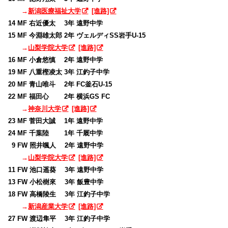
→
新潟医療福祉大学
[進路]
14 MF 右近優太 3年 遠野中学
15 MF 今淵雄太郎 2年 ヴェルディSS岩手U-15
→
山梨学院大学
[進路]
16 MF 小倉悠慎 2年 遠野中学
19 MF 八重樫凌太 3年 江釣子中学
20 MF 青山唯斗 2年 FC釜石U-15
22 MF 福田心 2年 横浜GS FC
→
神奈川大学
[進路]
23 MF 菅田大誠 1年 遠野中学
24 MF 千葉陸 1年 千厩中学
0
9 FW 照井颯人 2年 遠野中学
→
山梨学院大学
[進路]
11 FW 池口遥葵 3年 遠野中学
13 FW 小松樹來 3年 飯豊中学
18 FW 高橋陵生 3年 江釣子中学
→
新潟産業大学
[進路]
27 FW 渡辺隼平 3年 江釣子中学