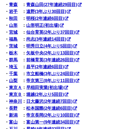
・
青森
：
青森山田(27年連続29回目)
・
岩手
：
遠野(3年ぶり30回目)
・
秋田
：
明桜(2年連続6回目)
・
山形
：
山形明正(初出場)
・
宮城
：
仙台育英(2年ぶり37回目)
・
福島
：
尚志(3年連続14回目)
・
茨城
：
明秀日立(4年ぶり5回目)
・
栃木
：
矢板中央(2年ぶり13回目)
・
群馬
：
前橋育英(3年連続26回目)
・
埼玉
：
昌平(2年連続6回目)
・
千葉
：
市立船橋(3年ぶり24回目)
・
山梨
：
帝京第三(8年ぶり11回目)
・
東京Ａ
：
早稲田実業(初出場)
・
東京Ｂ
：
堀越(2年ぶり5回目)
・
神奈川
：
日大藤沢(2年連続7回目)
・
長野
：
松本国際(2年連続6回目)
・
新潟
：
帝京長岡(2年ぶり10回目)
・
富山
：
富山第一(9年連続34回目)