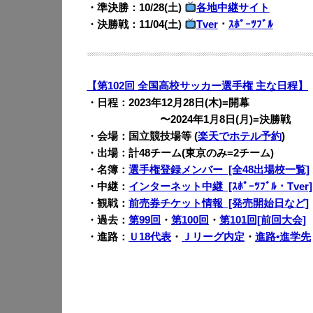
・準決勝：10/28(土)
各地中継サイト
・決勝戦：11/04(土)
Tver
・
ｽﾎﾟｰﾂﾌﾞﾙ
【第102回 全国高校サッカー選手権 主な日程】
・日程：2023年12月28日(木)=開幕
・・・・・・・
〜2024年1月8日(月)=決勝戦
・会場：国立競技場等 (
楽天でホテル予約
)
・出場：計48チーム(東京のみ=2チーム)
・名簿：
選手権登録メンバー [全48出場校一覧]
・中継：
インターネット中継 [ｽﾎﾟｰﾂﾌﾞﾙ・Tver]
・観戦：
前売券チケット情報 [発売開始日など]
・過去：
第99回
・
第100回
・
第101回[前回大会]
・進路：
Ｕ18代表
・
Ｊリーグ内定
・
進路•進学先