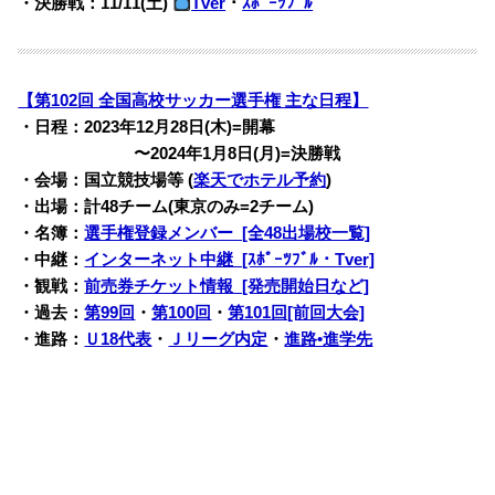
・決勝戦：11/11(土)
Tver
・
ｽﾎﾟｰﾂﾌﾞﾙ
【第102回 全国高校サッカー選手権 主な日程】
・日程：2023年12月28日(木)=開幕
・・・・・・・
〜2024年1月8日(月)=決勝戦
・会場：国立競技場等 (
楽天でホテル予約
)
・出場：計48チーム(東京のみ=2チーム)
・名簿：
選手権登録メンバー [全48出場校一覧]
・中継：
インターネット中継 [ｽﾎﾟｰﾂﾌﾞﾙ・Tver]
・観戦：
前売券チケット情報 [発売開始日など]
・過去：
第99回
・
第100回
・
第101回[前回大会]
・進路：
Ｕ18代表
・
Ｊリーグ内定
・
進路•進学先