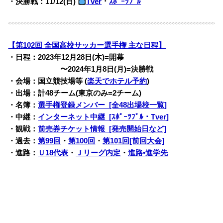
・決勝戦：11/12(日)
Tver
・
ｽﾎﾟｰﾂﾌﾞﾙ
【第102回 全国高校サッカー選手権 主な日程】
・日程：2023年12月28日(木)=開幕
・・・・・・・
〜2024年1月8日(月)=決勝戦
・会場：国立競技場等 (
楽天でホテル予約
)
・出場：計48チーム(東京のみ=2チーム)
・名簿：
選手権登録メンバー [全48出場校一覧]
・中継：
インターネット中継 [ｽﾎﾟｰﾂﾌﾞﾙ・Tver]
・観戦：
前売券チケット情報 [発売開始日など]
・過去：
第99回
・
第100回
・
第101回[前回大会]
・進路：
Ｕ18代表
・
Ｊリーグ内定
・
進路•進学先