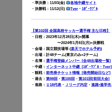
・準決勝：11/03(金)
各地中継サイト
・決勝戦：11/12(日)
Tver
・
ｽﾎﾟｰﾂﾌﾞﾙ
【第102回 全国高校サッカー選手権 主な日程】
・日程：2023年12月28日(木)=開幕
・・・・・・・
〜2024年1月8日(月)=決勝戦
・会場：国立競技場等 (
楽天でホテル予約
)
・出場：計48チーム(東京のみ=2チーム)
・名簿：
選手権登録メンバー [全48出場校一覧]
・中継：
インターネット中継 [ｽﾎﾟｰﾂﾌﾞﾙ・Tver]
・観戦：
前売券チケット情報 [発売開始日など]
・過去：
第99回
・
第100回
・
第101回[前回大会]
・進路：
Ｕ18代表
・
Ｊリーグ内定
・
進路•進学先