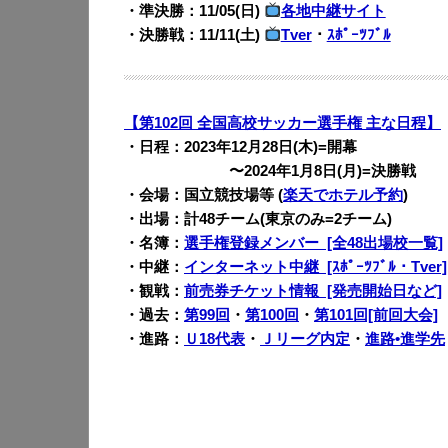
・準決勝：11/05(日)
各地中継サイト
・決勝戦：11/11(土)
Tver
・
ｽﾎﾟｰﾂﾌﾞﾙ
【第102回 全国高校サッカー選手権 主な日程】
・日程：2023年12月28日(木)=開幕
・・・・・・・
〜2024年1月8日(月)=決勝戦
・会場：国立競技場等 (
楽天でホテル予約
)
・出場：計48チーム(東京のみ=2チーム)
・名簿：
選手権登録メンバー [全48出場校一覧]
・中継：
インターネット中継 [ｽﾎﾟｰﾂﾌﾞﾙ・Tver]
・観戦：
前売券チケット情報 [発売開始日など]
・過去：
第99回
・
第100回
・
第101回[前回大会]
・進路：
Ｕ18代表
・
Ｊリーグ内定
・
進路•進学先