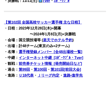
・決勝戦：11/11(土)
Tver
・
ｽﾎﾟｰﾂﾌﾞﾙ
【第102回 全国高校サッカー選手権 主な日程】
・日程：2023年12月28日(木)=開幕
・・・・・・・
〜2024年1月8日(月)=決勝戦
・会場：国立競技場等 (
楽天でホテル予約
)
・出場：計48チーム(東京のみ=2チーム)
・名簿：
選手権登録メンバー [全48出場校一覧]
・中継：
インターネット中継 [ｽﾎﾟｰﾂﾌﾞﾙ・Tver]
・観戦：
前売券チケット情報 [発売開始日など]
・過去：
第99回
・
第100回
・
第101回[前回大会]
・進路：
Ｕ18代表
・
Ｊリーグ内定
・
進路•進学先