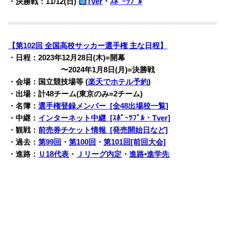
・決勝戦：11/12(日)
Tver
・
ｽﾎﾟｰﾂﾌﾞﾙ
【第102回 全国高校サッカー選手権 主な日程】
・日程：2023年12月28日(木)=開幕
・・・・・・・
〜2024年1月8日(月)=決勝戦
・会場：国立競技場等 (
楽天でホテル予約
)
・出場：計48チーム(東京のみ=2チーム)
・名簿：
選手権登録メンバー [全48出場校一覧]
・中継：
インターネット中継 [ｽﾎﾟｰﾂﾌﾞﾙ・Tver]
・観戦：
前売券チケット情報 [発売開始日など]
・過去：
第99回
・
第100回
・
第101回[前回大会]
・進路：
Ｕ18代表
・
Ｊリーグ内定
・
進路•進学先