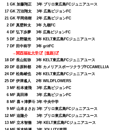
0
1 GK 加藤翔正 3年 ブリロ東広島FCジュニアユース
17 GK 万治翔太 3年 広島ピジョンFC
21 GK 平岡侑樹 2年 広島ピジョンFC
0
2 DF 真壁幹太 3年 九嶺FC
0
4 DF 弘下歩夢 3年 広島ピジョンFC
0
5 DF 上野陽光 3年 KELT東広島FCジュニアユース
0
7 DF 田中柊宇 3年 gritFC
→
関西福祉大学
[進路]
18 DF 長山拓弥 3年 KELT東広島FCジュニアユース
20 DF 谷原幹都 2年 カメリアスポーツクラブFCCAMELLIA
24 DF 松島崚也 2年 KELT東広島FCジュニアユース
25 DF 伊津遙人 2年 WILDFLOWERS
0
3 MF 松本遼飛 3年 広島ピジョンFC
0
6 MF 高田禅 3年 広島ピジョンFC
0
8 MF 喜々津夢斗 3年 中央中学
0
9 MF 山本まさお 3年 ブリロ東広島FCジュニアユース
12 MF 迫隆介 3年 ブリロ東広島FCジュニアユース
13 MF 立木智徹 3年 KELT東広島FCジュニアユース
14 MF 坂本暁瀬 3年 JOLLITY笠岡