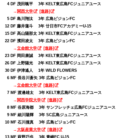
0
4 DF 茂田颯平 3年 KELT東広島FCジュニアユース
→
関西大学
[進路]
0
5 DF 島川翔汰 3年 広島ピジョンFC
12 DF 藤井蓮斗 3年 廿日市FCアカデミーU-15
15 DF 髙山陽那太 3年 KELT東広島FCジュニアユース
22 DF 濱田凌太 3年 広島ピジョンFC
→
立命館大学
[進路]
23 DF 岡田康誠 3年 KELT東広島FCジュニアユース
26 DF 上野陽光 2年 KELT東広島FCジュニアユース
30 DF 伊津遙人 1年 WILD FLOWERS
0
6 MF 長谷川蒼矢 3年 広島ピジョンFC
→
立命館大学
[進路]
0
7 MF 渡邊雄太 3年 KELT東広島FCジュニアユース
→
関西学院大学
[進路]
0
8 MF 谷原海都 3年 サンフレッチェ広島FCジュニアユース
0
9 MF 細川陽輝 3年 SC広島ジュニアユース
10 MF 石川撞真 3年 広島ピジョンFC
→
大阪産業大学
[進路]
13 MF 萩野巧也 3年 青崎FC U-15