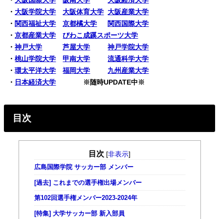
・
大阪学院大学
大阪体育大学
大阪産業大学
・
関西福祉大学
京都橘大学
関西国際大学
・
京都産業大学
びわこ成蹊スポーツ大学
・
神戸大学
芦屋大学
神戸学院大学
・
桃山学院大学
甲南大学
流通科学大学
・
環太平洋大学
福岡大学
九州産業大学
・
日本経済大学
※随時UPDATE中※
目次
目次
[
非表示
]
広島国際学院 サッカー部 メンバー
[過去] これまでの選手権出場メンバー
第102回選手権メンバー2023-2024年
[特集] 大学サッカー部 新入部員