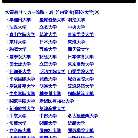
高校サッカー進路
・
Jﾘｰｸﾞ内定者(高校•大学)
・
早稲田大学
慶應義塾大学
明治大学
・
法政大学
立教大学
中央大学
・
青山学院大学
筑波大学
東京学芸大学
・
東洋大学
日本大学
東海大学
・
駒澤大学
専修大学
順天堂大学
・
國學院大学
拓殖大学
日本体育大学
・
国士舘大学
立正大学
東京農業大学
・
亜細亜大学
明治学院大学
山梨学院大学
・
平成国際大学
城西大学
城西国際大学
・
産業能率大学
明海大学
流通経済大学
・
中央学院大学
神奈川大学
桐蔭横浜大学
・
関東学院大学
新潟医療福祉大学
・
新潟経営大学
新潟産業大学
・
中京大学
中部大学
名古屋産業大学
・
常葉大学
関西大学
近畿大学
・
立命館大学
同志社大学
関西学院大学
・
大阪国際大学
阪南大学
大阪経済大学