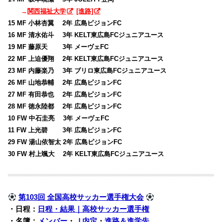
→
関西福祉大学
[進路]
15 MF 小林杏翼 2年 広島ピジョンFC
16 MF 清水佑斗 3年 KELT東広島FCジュニアユース
19 MF 藤原天 3年 メーヴェFC
22 MF 上迫優翔 2年 KELT東広島FCジュニアユース
23 MF 内藤楽乃 3年 ブリロ東広島FCジュニアユース
26 MF 山地恭輔 2年 広島ピジョンFC
27 MF 有田恭也 2年 広島ピジョンFC
28 MF 徳永陸都 2年 広島ピジョンFC
10 FW 中石圭亮 3年 メーヴェFC
11 FW 上光碧 3年 広島ピジョンFC
29 FW 湯山依智太 2年 広島ピジョンFC
30 FW 村上颯大 2年 KELT東広島FCジュニアユース
第103回 全国高校サッカー選手権大会
・日程：
日程・結果｜高校サッカー選手権
・名簿：
メンバー
・
Ｊ内定
・
進路＆進学先