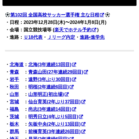
第102回 全国高校サッカー選手権 主な日程
・日程：2023年12月28日(木)
〜2024年1月8日(月)
・会場：国立競技場等 (
楽天でホテル予約
)
・進路：
Ｕ18代表
・
Ｊリーグ内定
・
進路•進学先
・
北海道
：
北海(3年連続13回目)
・
青森
：
青森山田(27年連続29回目)
・
岩手
：
遠野(3年ぶり30回目)
・
秋田
：
明桜(2年連続6回目)
・
山形
：
山形明正(初出場)
・
宮城
：
仙台育英(2年ぶり37回目)
・
福島
：
尚志(3年連続14回目)
・
茨城
：
明秀日立(4年ぶり5回目)
・
栃木
：
矢板中央(2年ぶり13回目)
・
群馬
：
前橋育英(3年連続26回目)