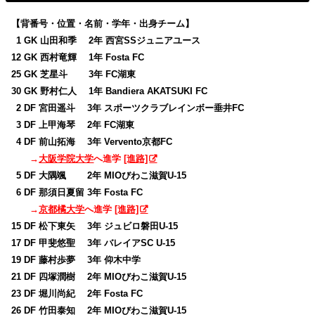
【背番号・位置・名前・学年・出身チーム】
0
1 GK 山田和季 2年 西宮SSジュニアユース
12 GK 西村竜輝 1年 Fosta FC
25 GK 芝星斗 3年 FC湖東
30 GK 野村仁人 1年 Bandiera AKATSUKI FC
0
2 DF 宮田遥斗 3年 スポーツクラブレインボー垂井FC
0
3 DF 上甲海琴 2年 FC湖東
0
4 DF 前山拓海 3年 Vervento京都FC
→
大阪学院大学
へ進学
[進路]
0
5 DF 大隅颯 2年 MIOびわこ滋賀U-15
0
6 DF 那須日夏留 3年 Fosta FC
→
京都橘大学
へ進学
[進路]
15 DF 松下東矢 3年 ジュビロ磐田U-15
17 DF 甲斐悠聖 3年 バレイアSC U-15
19 DF 藤村歩夢 3年 仰木中学
21 DF 四塚潤樹 2年 MIOびわこ滋賀U-15
23 DF 堀川尚紀 2年 Fosta FC
26 DF 竹田泰知 2年 MIOびわこ滋賀U-15