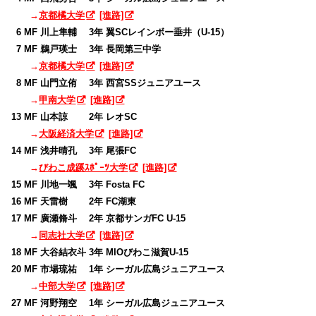
→
京都橘大学
[進路]
0
6 MF 川上隼輔 3年 翼SCレインボー垂井（U-15）
0
7 MF 鵜戸瑛士 3年 長岡第三中学
→
京都橘大学
[進路]
0
8 MF 山門立侑 3年 西宮SSジュニアユース
→
甲南大学
[進路]
13 MF 山本諒 2年 レオSC
→
大阪経済大学
[進路]
14 MF 浅井晴孔 3年 尾張FC
→
びわこ成蹊ｽﾎﾟｰﾂ大学
[進路]
15 MF 川地一颯 3年 Fosta FC
16 MF 天雷樹 2年 FC湖東
17 MF 廣瀬脩斗 2年 京都サンガFC U-15
→
同志社大学
[進路]
18 MF 大谷結衣斗 3年 MIOびわこ滋賀U-15
20 MF 市場琉祐 1年 シーガル広島ジュニアユース
→
中部大学
[進路]
27 MF 河野翔空 1年 シーガル広島ジュニアユース