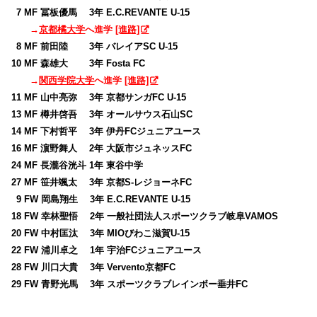
0
7 MF 冨板優馬 3年 E.C.REVANTE U-15
→
京都橘大学
へ進学
[進路]
0
8 MF 前田陸 3年 バレイアSC U-15
10 MF 森雄大 3年 Fosta FC
→
関西学院大学
へ進学
[進路]
11 MF 山中亮弥 3年 京都サンガFC U-15
13 MF 樽井啓吾 3年 オールサウス石山SC
14 MF 下村哲平 3年 伊丹FCジュニアユース
16 MF 濵野舞人 2年 大阪市ジュネッスFC
24 MF 長瀧谷洸斗 1年 東谷中学
27 MF 笹井颯太 3年 京都S-レジョーネFC
0
9 FW 岡島翔生 3年 E.C.REVANTE U-15
18 FW 幸林聖悟 2年 一般社団法人スポーツクラブ岐阜VAMOS
20 FW 中村匡汰 3年 MIOびわこ滋賀U-15
22 FW 浦川卓之 1年 宇治FCジュニアユース
28 FW 川口大貴 3年 Vervento京都FC
29 FW 青野光馬 3年 スポーツクラブレインボー垂井FC