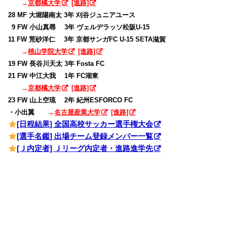
→
京都橘大学
[進路]
28 MF 大堀陽南太 3年 刈谷ジュニアユース
0
9 FW 小山真尋 3年 ヴェルデラッソ松阪U-15
11 FW 荒砂洋仁 3年 京都サンガFC U-15 SETA滋賀
→
桃山学院大学
[進路]
19 FW 長谷川天太 3年 Fosta FC
21 FW 中江大我 1年 FC湖東
→
京都橘大学
[進路]
23 FW 山上空琉 2年 紀州ESFORCO FC
・小出翼
→
名古屋産業大学
[進路]
[日程結果] 全国高校サッカー選手権大会
[選手名鑑] 出場チーム登録メンバー一覧
[Ｊ内定者] Ｊリーグ内定者・進路進学先