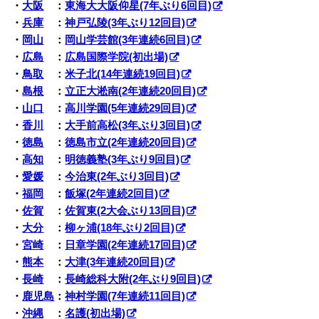
・
大阪
：
東海大大阪仰星(7年ぶり6回目)
・
兵庫
：
神戸弘陵(3年ぶり12回目)
・
岡山
：
岡山学芸館(3年連続6回目)
・
広島
：
広島国際学院(初出場)
・
鳥取
：
米子北(14年連続19回目)
・
島根
：
立正大淞南(2年連続20回目)
・
山口
：
高川学園(5年連続29回目)
・
香川
：
大手前高松(3年ぶり3回目)
・
徳島
：
徳島市立(2年連続20回目)
・
高知
：
明徳義塾(3年ぶり9回目)
・
愛媛
：
今治東(2年ぶり3回目)
・
福岡
：
飯塚(2年連続2回目)
・
佐賀
：
佐賀東(2大会ぶり13回目)
・
大分
：
柳ヶ浦(18年ぶり2回目)
・
宮崎
：
日章学園(2年連続17回目)
・
熊本
：
大津(3年連続20回目)
・
長崎
：
長崎総科大附(2年ぶり9回目)
・
鹿児島
：
神村学園(7年連続11回目)
・
沖縄
：
名護(初出場)