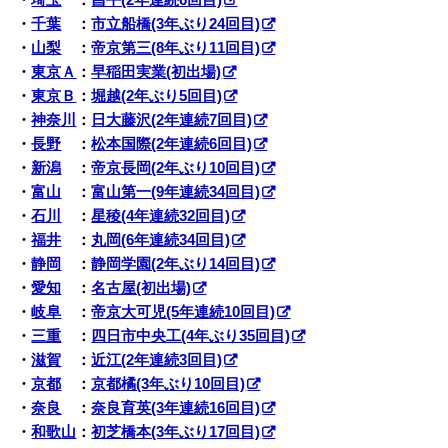
・
埼玉
：
昌平(2年連続6回目)
・
千葉
：
市立船橋(3年ぶり24回目)
・
山梨
：
帝京第三(8年ぶり11回目)
・
東京Ａ
：
早稲田実業(初出場)
・
東京Ｂ
：
堀越(2年ぶり5回目)
・
神奈川
：
日大藤沢(2年連続7回目)
・
長野
：
松本国際(2年連続6回目)
・
新潟
：
帝京長岡(2年ぶり10回目)
・
富山
：
富山第一(9年連続34回目)
・
石川
：
星稜(4年連続32回目)
・
福井
：
丸岡(6年連続34回目)
・
静岡
：
静岡学園(2年ぶり14回目)
・
愛知
：
名古屋(初出場)
・
岐阜
：
帝京大可児(5年連続10回目)
・
三重
：
四日市中央工(4年ぶり35回目)
・
滋賀
：
近江(2年連続3回目)
・
京都
：
京都橘(3年ぶり10回目)
・
奈良
：
奈良育英(3年連続16回目)
・
和歌山
：
初芝橋本(3年ぶり17回目)