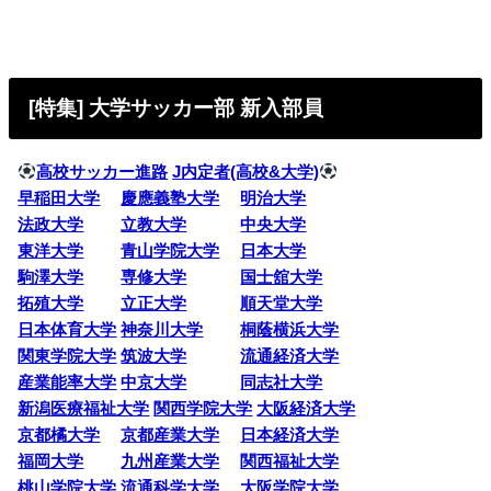
[特集] 大学サッカー部 新入部員
高校サッカー進路
J内定者(高校&大学)
早稲田大学
慶應義塾大学
明治大学
法政大学
立教大学
中央大学
東洋大学
青山学院大学
日本大学
駒澤大学
専修大学
国士舘大学
拓殖大学
立正大学
順天堂大学
日本体育大学
神奈川大学
桐蔭横浜大学
関東学院大学
筑波大学
流通経済大学
産業能率大学
中京大学
同志社大学
新潟医療福祉大学
関西学院大学
大阪経済大学
京都橘大学
京都産業大学
日本経済大学
福岡大学
九州産業大学
関西福祉大学
桃山学院大学
流通科学大学
大阪学院大学