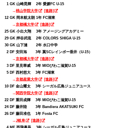
0
1 GK 山崎晃輝 2年 愛媛FC U-15
→
桃山学院大学
[進路]
12 GK 岡本航太朗 1年 FC湖東
→
京都橘大学
[進路]
25 GK 小出大翔 3年 アメージングアカデミー
29 GK 押谷武琉 2年 COLORS SHIGA U-15
30 GK 山下漣 2年 水口中学
0
2 DF 安田旭 3年 翼SCレインボー垂井（U-15）
→
京都橘大学
[進路]
0
3 DF 里見華威 3年 MIOびわこ滋賀U-15
0
5 DF 西村想大 3年 FC湖東
→
京都産業大学
[進路]
10 DF 金山耀太 3年 シーガル広島ジュニアユース
→
関西学院大学
[進路]
22 DF 重田成輝 3年 MIOびわこ滋賀U-15
24 DF 藤井陸 3年 Bandiera AKATSUKI FC
26 DF 藤田准也 1年 Fosta FC
→
J岐阜
[進路]
0
4 MF 西飛勇吾 3年 シーガル広島ジュニアユース