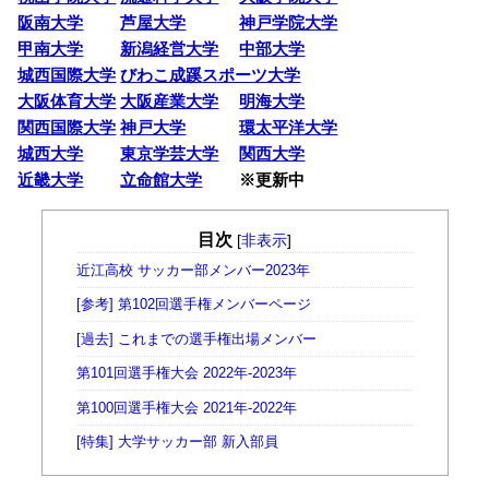
阪南大学
芦屋大学
神戸学院大学
甲南大学
新潟経営大学
中部大学
城西国際大学
びわこ成蹊スポーツ大学
大阪体育大学
大阪産業大学
明海大学
関西国際大学
神戸大学
環太平洋大学
城西大学
東京学芸大学
関西大学
近畿大学
立命館大学
※更新中
目次
[
非表示
]
近江高校 サッカー部メンバー2023年
[参考] 第102回選手権メンバーページ
[過去] これまでの選手権出場メンバー
第101回選手権大会 2022年-2023年
第100回選手権大会 2021年-2022年
[特集] 大学サッカー部 新入部員