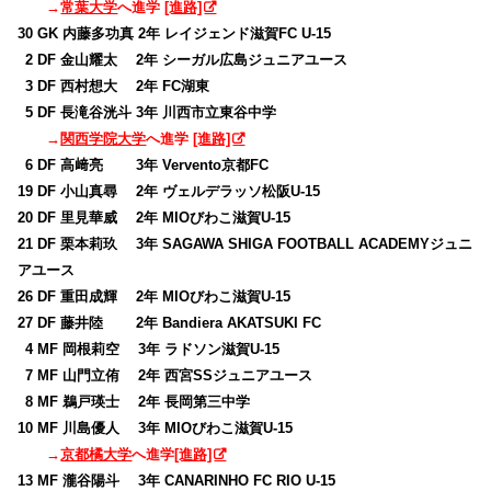
→
常葉大学
へ進学
[進路]
30 GK 内藤多功真 2年 レイジェンド滋賀FC U-15
0
2 DF 金山耀太 2年 シーガル広島ジュニアユース
0
3 DF 西村想大 2年 FC湖東
0
5 DF 長滝谷洸斗 3年 川西市立東谷中学
→
関西学院大学
へ進学
[進路]
0
6 DF 高﨑亮 3年 Vervento京都FC
19 DF 小山真尋 2年 ヴェルデラッソ松阪U-15
20 DF 里見華威 2年 MIOびわこ滋賀U-15
21 DF 栗本莉玖 3年 SAGAWA SHIGA FOOTBALL ACADEMYジュニ
アユース
26 DF 重田成輝 2年 MIOびわこ滋賀U-15
27 DF 藤井陸 2年 Bandiera AKATSUKI FC
0
4 MF 岡根莉空 3年 ラドソン滋賀U-15
0
7 MF 山門立侑 2年 西宮SSジュニアユース
0
8 MF 鵜戸瑛士 2年 長岡第三中学
10 MF 川島優人 3年 MIOびわこ滋賀U-15
→
京都橘大学
へ進学
[進路]
13 MF 瀧谷陽斗 3年 CANARINHO FC RIO U-15