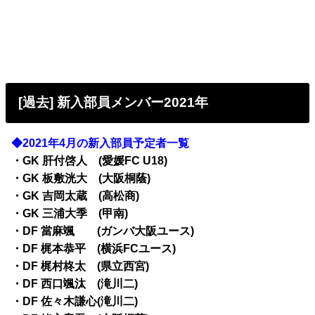
[過去] 新入部員メンバー2021年
◆2021年4月の新入部員予定者一覧
・GK 肝付啓人 (愛媛FC U18)
・GK 板敷洸大 (大阪桐蔭)
・GK 吉岡太蔵 (高松商)
・GK 三浦大季 (甲南)
・DF 當麻颯 (ガンバ大阪ユース)
・DF 梶本恭平 (横浜FCユース)
・DF 梶村柊太 (県立西宮)
・DF 西口颯汰 (滝川二)
・DF 佐々木謙心(滝川二)