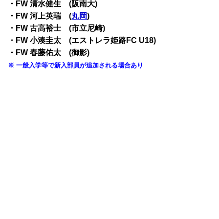
・FW 清水健生 (阪南大)
・FW 河上英瑞 (
丸岡
)
・FW 古高裕士 (市立尼崎)
・FW 小湊圭太 (エストレラ姫路FC U18)
・FW 春藤佑太 (御影)
※ 一般入学等で新入部員が追加される場合あり