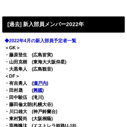
[過去] 新入部員メンバー2022年
◆2022年4月の新入部員予定者一覧
＜GK＞
・藤原登生 (広島皆実)
・山田克樹 (東海大大阪仰星)
・大黒隼人 (広島観音)
＜DF＞
・有吉勇人 (
瀬戸内
)
・田村晟 (
興國
)
・田中駿伍 (滝川)
・藤田倫太朗(札幌大谷)
・川口雄大 (神戸鈴蘭台)
・東村賢尚 (大阪桐蔭)
・宰務颯汰 (エストレラ姫路U-18)