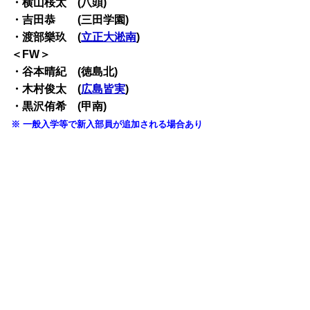
・横山桜太 (八頭)
・吉田恭 (三田学園)
・渡部樂玖 (
立正大淞南
)
＜FW＞
・谷本晴紀 (徳島北)
・木村俊太 (
広島皆実
)
・黒沢侑希 (甲南)
※ 一般入学等で新入部員が追加される場合あり