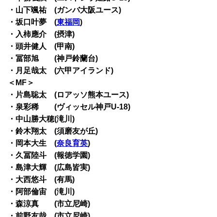
・山下颯祐 (ガンバ大阪ユース)
・坂口叶夢 (
東福岡
)
・入柿應介 (摂津)
・頭井健人 (甲南)
・冨部旭 (神戸鈴蘭台)
・月足哉太 (六甲アイランド)
＜MF＞
・片島聡太 (ロアッソ熊本ユース)
・泉彩稀 (ヴィッセル神戸U-18)
・中山勝大穂(滝川)
・鈴木翔太 (須磨友が丘)
・岡本大生 (
奈良育英
)
・久冨陸斗 (報徳学園)
・島津大輝 (広島皆実)
・大西悠斗 (有馬)
・阿部倫宙 (滝川)
・森涼真 (市立尼崎)
・前野友哉 (市立尼崎)