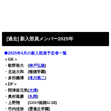
[過去] 新入部員メンバー2025年
◆2025年4月の新入部員予定者一覧
＜GK＞
・歌野裕大 (
神戸弘陵
)
・北迫大和 (報徳学園)
・多田義博 (
滝川第二
)
＜DF＞
・阿津坂元気(
大津
)
・奥村風磨 (
丸岡
)
・上野翔 (ｴｽﾄﾚﾗ姫路U-18)
・竹内佳弥 (雲雀丘学園)