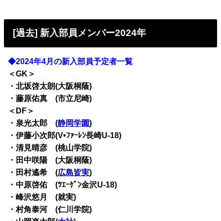
[過去] 新入部員メンバー2024年
◆2024年4月の新入部員予定者一覧
＜GK＞
・北坂啓太朗(大阪桐蔭)
・藤原佑真 (市立尼崎)
＜DF＞
・泉光太郎 (
静岡学園
)
・伊藤小次郎(V•ﾌｧｰﾚﾝ長崎U-18)
・清見晴彦 (桃山学院)
・田中咲陽 (大阪桐蔭)
・田村遙希 (
広島皆実
)
・中原啓佑 (ﾂｴｰｹﾞﾝ金沢U-18)
・峰沢悠月 (就実)
・村角泰河 (仁川学院)