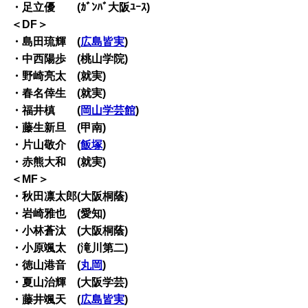
・足立優 (ｶﾞﾝﾊﾞ大阪ﾕｰｽ)
＜DF＞
・島田琉輝 (
広島皆実
)
・中西陽歩 (桃山学院)
・野崎亮太 (就実)
・春名倖生 (就実)
・福井槙 (
岡山学芸館
)
・藤生新旦 (甲南)
・片山敬介 (
飯塚
)
・赤熊大和 (就実)
＜MF＞
・秋田凛太郎(大阪桐蔭)
・岩崎雅也 (愛知)
・小林蒼汰 (大阪桐蔭)
・小原颯太 (滝川第二)
・徳山港音 (
丸岡
)
・夏山治輝 (大阪学芸)
・藤井颯天 (
広島皆実
)