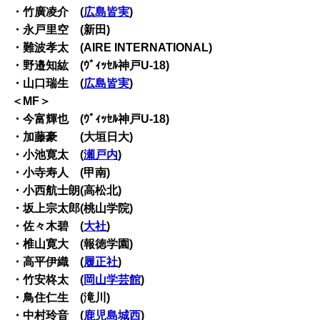
・竹廣凌介 (
広島皆実
)
・永戸里空 (新田)
・難波孝太 (AIRE INTERNATIONAL)
・野邉知紘 (ｳﾞｨｯｾﾙ神戸U-18)
・山口瑞生 (
広島皆実
)
＜MF＞
・今富輝也 (ｳﾞｨｯｾﾙ神戸U-18)
・加藤豪 (大垣日大)
・小池寛太 (
瀬戸内
)
・小寺寿人 (甲南)
・小西航士朗(高松北)
・坂上宗太郎(桃山学院)
・佐々木碧 (
大社
)
・椎山寛大 (報徳学園)
・高平伊織 (
履正社
)
・竹安柊太 (
岡山学芸館
)
・鳥住仁生 (滝川)
・中村玲音 (
鹿児島城西
)