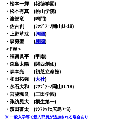
・松本一輝 (報徳学園)
・松本有真 (桃山学院)
・渡部竜 (鳴門)
・佐古創 (ﾌｧｼﾞｱｰﾉ岡山U-18)
・上野草汰 (
興國
)
・森勇聖 (
興國
)
＜FW＞
・福留眞平 (甲南)
・森島太陽 (関西創価)
・森本光 (初芝立命館)
・和田拓弥 (
大社
)
・永石大和 (ﾌｧｼﾞｱｰﾉ岡山U-18)
・宮脇颯良 (三田学園)
・諏訪晃大 (桐生第一)
・濱田蒼太 (ｻﾝﾌﾚｯﾁｪ広島ﾕｰｽ)
※ 一般入学等で新入部員が追加される場合あり