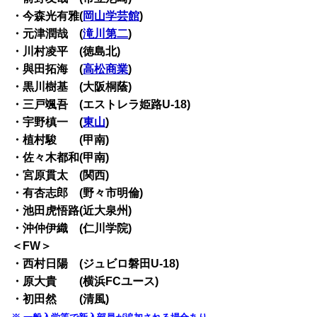
・今森光有雅(
岡山学芸館
)
・元津潤哉 (
滝川第二
)
・川村凌平 (徳島北)
・與田拓海 (
高松商業
)
・黒川樹基 (大阪桐蔭)
・三戸颯吾 (エストレラ姫路U-18)
・宇野槙一 (
東山
)
・植村駿 (甲南)
・佐々木都和(甲南)
・宮原貫太 (関西)
・有杏志郎 (野々市明倫)
・池田虎悟路(近大泉州)
・沖仲伊織 (仁川学院)
＜FW＞
・西村日陽 (ジュビロ磐田U-18)
・原大貴 (横浜FCユース)
・初田然 (清風)