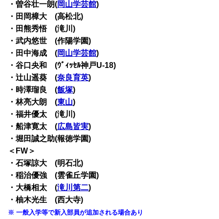
・曽谷壮一朗(
岡山学芸館
)
・田岡樟大 (高松北)
・田熊秀悟 (滝川)
・武内悠世 (作陽学園)
・田中海成 (
岡山学芸館
)
・谷口央和 (ｳﾞｨｯｾﾙ神戸U-18)
・辻山遥葵 (
奈良育英
)
・時澤瑠良 (
飯塚
)
・林亮大朗 (
東山
)
・福井優太 (滝川)
・船津寛太 (
広島皆実
)
・堀田誠之助(報徳学園)
＜FW＞
・石塚諒大 (明石北)
・稲治優強 (雲雀丘学園)
・大橋相太 (
滝川第二
)
・柚木光生 (西大寺)
※ 一般入学等で新入部員が追加される場合あり