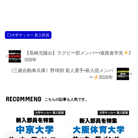
大学サッカー 新入部員
【長崎北陽台】ラグビー部メンバー•進路進学先
2
026年
《三菱自動車兵庫》野球部 新人選手•新入団メンバ
ー
2026年
RECOMMEND
こちらの記事も人気です。
大学サッカー 新入部員
大学サッカー 新入部員