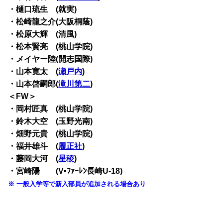
・樋口琉生 (就実)
・松崎龍之介(大阪桐蔭)
・松原大輝 (清風)
・松本賢亮 (桃山学院)
・メイヤー陸(開志国際)
・山本寛太 (
瀬戸内
)
・山本啓嗣郎(
滝川第二
)
＜FW＞
・岡村匠真 (桃山学院)
・鈴木大空 (玉野光南)
・畑野元貴 (桃山学院)
・福井雄斗 (
履正社
)
・藤岡大河 (
星稜
)
・宮崎陽 (V•ﾌｧｰﾚﾝ長崎U-18)
※ 一般入学等で新入部員が追加される場合あり