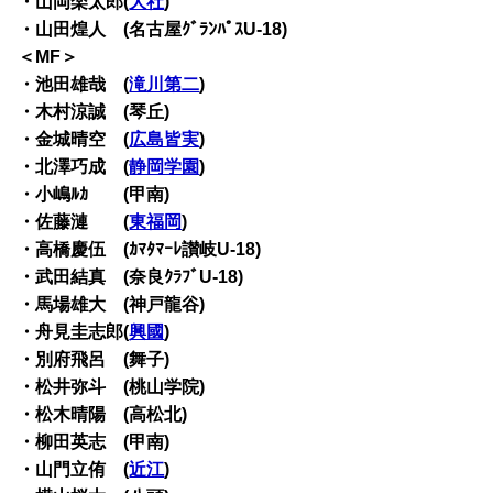
・山岡楽太郎(
大社
)
・山田煌人 (名古屋ｸﾞﾗﾝﾊﾟｽU-18)
＜MF＞
・池田雄哉 (
滝川第二
)
・木村涼誠 (琴丘)
・金城晴空 (
広島皆実
)
・北澤巧成 (
静岡学園
)
・小嶋ﾙｶ (甲南)
・佐藤漣 (
東福岡
)
・高橋慶伍 (ｶﾏﾀﾏｰﾚ讃岐U-18)
・武田結真 (奈良ｸﾗﾌﾞU-18)
・馬場雄大 (神戸龍谷)
・舟見圭志郎(
興國
)
・別府飛呂 (舞子)
・松井弥斗 (桃山学院)
・松木晴陽 (高松北)
・柳田英志 (甲南)
・山門立侑 (
近江
)