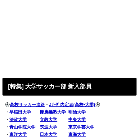
[特集] 大学サッカー部 新入部員
高校サッカー進路
・
Jﾘｰｸﾞ内定者(高校•大学)
・
早稲田大学
慶應義塾大学
明治大学
・
法政大学
立教大学
中央大学
・
青山学院大学
筑波大学
東京学芸大学
・
東洋大学
日本大学
東海大学