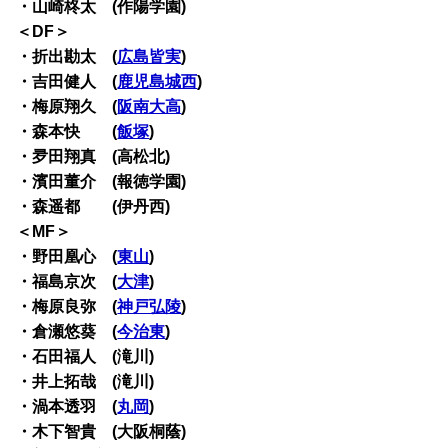
・山崎柊太 (作陽学園)
＜DF＞
・折出勘太 (
広島皆実
)
・吉田健人 (
鹿児島城西
)
・梅原翔久 (
阪南大高
)
・森本快 (
飯塚
)
・夛田翔真 (高松北)
・濱田董介 (報徳学園)
・森遥都 (伊丹西)
＜MF＞
・野田凰心 (
東山
)
・福島京次 (
大津
)
・梅原良弥 (
神戸弘陵
)
・倉瀬悠葵 (
今治東
)
・石田福人 (滝川)
・井上拓哉 (滝川)
・渦本透羽 (
丸岡
)
・木下智貴 (大阪桐蔭)