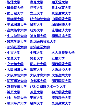
・
駒澤大学
専修大学
順天堂大学
・
國學院大学
拓殖大学
日本体育大学
・
国士舘大学
立正大学
東京農業大学
・
亜細亜大学
明治学院大学
山梨学院大学
・
平成国際大学
城西大学
城西国際大学
・
産業能率大学
明海大学
流通経済大学
・
中央学院大学
神奈川大学
桐蔭横浜大学
・
関東学院大学
新潟医療福祉大学
・
新潟経営大学
新潟産業大学
・
中京大学
中部大学
名古屋産業大学
・
常葉大学
関西大学
近畿大学
・
立命館大学
同志社大学
関西学院大学
・
大阪国際大学
阪南大学
大阪経済大学
・
大阪学院大学
大阪体育大学
大阪産業大学
・
関西福祉大学
京都橘大学
関西国際大学
・
京都産業大学
びわこ成蹊スポーツ大学
・
神戸大学
芦屋大学
神戸学院大学
・
桃山学院大学
甲南大学
流通科学大学
・
環太平洋大学
福岡大学
九州産業大学