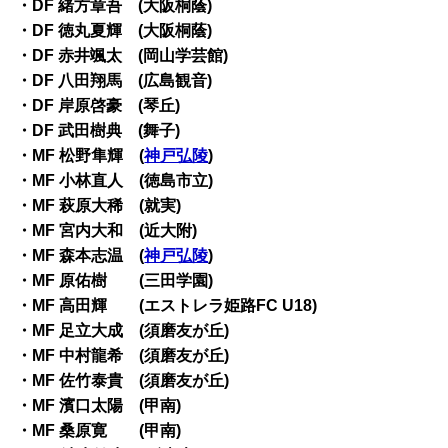
・DF 緒方章吾 (大阪桐蔭)
・DF 徳丸夏輝 (大阪桐蔭)
・DF 赤井颯太 (岡山学芸館)
・DF 八田翔馬 (広島観音)
・DF 岸原啓豪 (琴丘)
・DF 武田樹典 (舞子)
・MF 松野隼輝 (
神戸弘陵
)
・MF 小林直人 (徳島市立)
・MF 萩原大稀 (就実)
・MF 宮内大和 (近大附)
・MF 森本志温 (
神戸弘陵
)
・MF 原佑樹 (三田学園)
・MF 高田輝 (エストレラ姫路FC U18)
・MF 足立大成 (須磨友が丘)
・MF 中村龍希 (須磨友が丘)
・MF 佐竹泰貴 (須磨友が丘)
・MF 濱口太陽 (甲南)
・MF 桑原寛 (甲南)