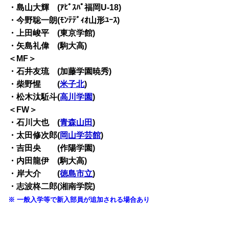
・島山大輝 (ｱﾋﾞｽﾊﾟ福岡U-18)
・今野聡一朗(ﾓﾝﾃﾃﾞｨｵ山形ﾕｰｽ)
・上田峻平 (東京学館)
・矢島礼偉 (駒大高)
＜MF＞
・石井友琉 (加藤学園暁秀)
・柴野惺 (
米子北
)
・松木汰駈斗(
高川学園
)
＜FW＞
・石川大也 (
青森山田
)
・太田修次郎(
岡山学芸館
)
・吉田央 (作陽学園)
・内田龍伊 (駒大高)
・岸大介 (
徳島市立
)
・志波柊二郎(湘南学院)
※ 一般入学等で新入部員が追加される場合あり