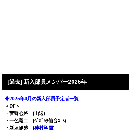
[過去] 新入部員メンバー2025年
◆2025年4月の新入部員予定者一覧
＜DF＞
・菅野心路 (山辺)
・一色竜二 (ﾍﾞｶﾞﾙﾀ仙台ﾕｰｽ)
・新垣陽盛 (
神村学園
)