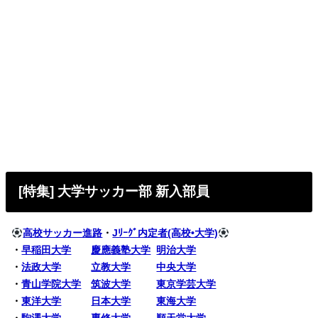
[特集] 大学サッカー部 新入部員
高校サッカー進路
・
Jﾘｰｸﾞ内定者(高校•大学)
・
早稲田大学
慶應義塾大学
明治大学
・
法政大学
立教大学
中央大学
・
青山学院大学
筑波大学
東京学芸大学
・
東洋大学
日本大学
東海大学