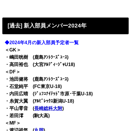
[過去] 新入部員メンバー2024年
◆2024年4月の新入部員予定者一覧
＜GK＞
・嶋田晄樹 (鹿島ｱﾝﾄﾗｰｽﾞﾕｰｽ)
・高田裕也 (大宮ｱﾙﾃﾞｨｰｼﾞｬU18)
＜DF＞
・池田健将 (鹿島ｱﾝﾄﾗｰｽﾞﾕｰｽ)
・石堂純平 (FC東京U-18)
・内田広晴 (ｼﾞｪﾌﾕﾅｲﾃｯﾄﾞ市原･千葉U-18)
・糸賀大翼 (ｱﾙﾋﾞﾚｯｸｽ新潟U-18)
・平山零音 (
長崎総科大附
)
・若田澪 (駒大高)
＜MF＞
・渡辺祥気 (
丸岡
)