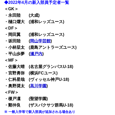
◆2022年4月の新入部員予定者一覧
＜GK＞
・永田陸 (大成)
・樋口燿大 (浦和レッズユース)
＜DF＞
・岡田翼 (浦和レッズユース)
・坂田陸 (
岡山学芸館
)
・小林栞太 (鹿島アントラーズユース)
・平山歩夢 (
瀬戸内
)
＜MF＞
・佐藤大晴 (名古屋グランパスU-18)
・宮野勇弥 (横浜FCユース)
・仁科星哉 (ヴィッセル神戸U-18)
・奥野奨太 (
高川学園
)
＜FW＞
・榎戸凜 (聖望学園)
・鄭仲良 (ザスパクサツ群馬U-18)
※ 一般入学等で新入部員が追加される場合あり