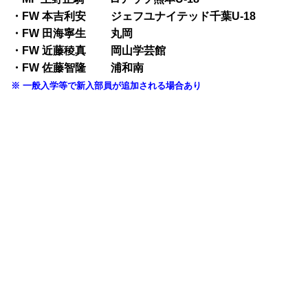
・FW 本吉利安
ジェフユナイテッド千葉U-18
・FW 田海寧生
丸岡
・FW 近藤稜真
岡山学芸館
・FW 佐藤智隆
浦和南
※ 一般入学等で新入部員が追加される場合あり