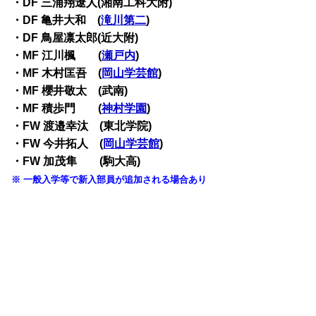
・
DF 三浦翔遼人(湘南工科大附)
・
DF 亀井大和 (
滝川第二
)
・
DF 鳥屋凛太郎(近大附)
・
MF 江川楓 (
瀬戸内
)
・
MF 木村匡吾 (
岡山学芸館
)
・
MF 櫻井敬太 (武南)
・
MF 積歩門 (
神村学園
)
・
FW 渡邉幸汰 (東北学院)
・
FW 今井拓人 (
岡山学芸館
)
・
FW 加茂隼 (駒大高)
※ 一般入学等で新入部員が追加される場合あり