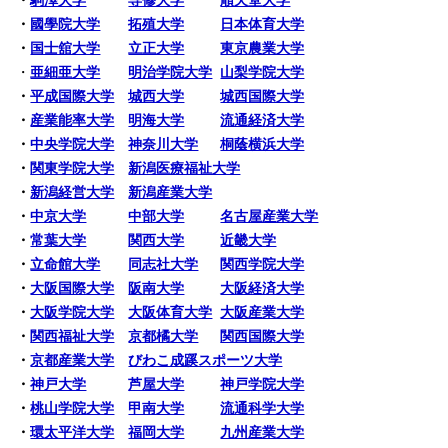
・
駒澤大学
専修大学
順天堂大学
・
國學院大学
拓殖大学
日本体育大学
・
国士舘大学
立正大学
東京農業大学
・
亜細亜大学
明治学院大学
山梨学院大学
・
平成国際大学
城西大学
城西国際大学
・
産業能率大学
明海大学
流通経済大学
・
中央学院大学
神奈川大学
桐蔭横浜大学
・
関東学院大学
新潟医療福祉大学
・
新潟経営大学
新潟産業大学
・
中京大学
中部大学
名古屋産業大学
・
常葉大学
関西大学
近畿大学
・
立命館大学
同志社大学
関西学院大学
・
大阪国際大学
阪南大学
大阪経済大学
・
大阪学院大学
大阪体育大学
大阪産業大学
・
関西福祉大学
京都橘大学
関西国際大学
・
京都産業大学
びわこ成蹊スポーツ大学
・
神戸大学
芦屋大学
神戸学院大学
・
桃山学院大学
甲南大学
流通科学大学
・
環太平洋大学
福岡大学
九州産業大学