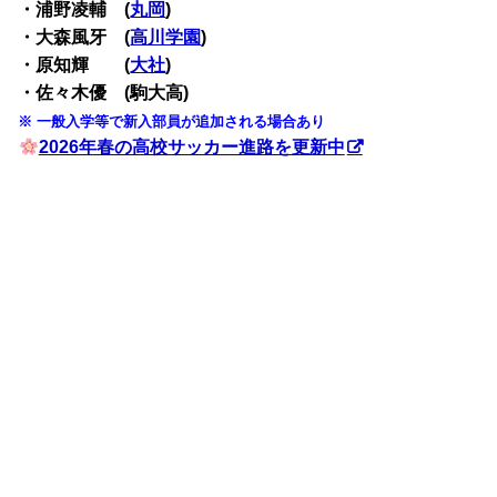
・浦野凌輔 (
丸岡
)
・大森風牙 (
高川学園
)
・原知輝 (
大社
)
・佐々木優 (駒大高)
※ 一般入学等で新入部員が追加される場合あり
2026年春の高校サッカー進路を更新中