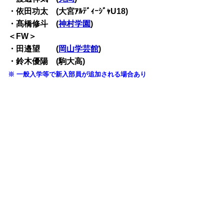
・依田功太 (大宮ｱﾙﾃﾞｨｰｼﾞｬU18)
・髙橋修斗 (
神村学園
)
＜FW＞
・田邉望 (
岡山学芸館
)
・鈴木優陽 (駒大高)
※ 一般入学等で新入部員が追加される場合あり