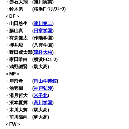
・赤石大翔 (旭川実業)
・鈴木魁 (横浜F･ﾏﾘﾉｽﾕｰｽ)
＜DF＞
・山田悠生 (
滝川第二
)
・藤山真 (
日章学園
)
・有森健太 (作陽学園)
・櫻井駿 (八雲学園)
・野田虎太郎(
流経大柏
)
・家田唯白 (横浜FCﾕｰｽ)
・鴻野誠賢 (駒大高)
＜MF＞
・岸昂希 (
岡山学芸館
)
・池壱樹 (
神戸弘陵
)
・湯月哲大 (
米子北
)
・濱本夏輝 (
高川学園
)
・木川大輝 (駒大高)
・前川陽向 (駒大高)
＜FW＞