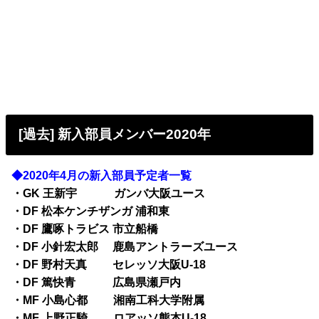
[過去] 新入部員メンバー2020年
◆2020年4月の新入部員予定者一覧
・GK 王新宇
ガンバ大阪ユース
・DF 松本ケンチザンガ 浦和東
・DF 鷹啄トラビス 市立船橋
・DF 小針宏太郎
鹿島アントラーズユース
・DF 野村天真
セレッソ大阪U-18
・DF 篤快青
広島県瀬戸内
・MF 小島心都
湘南工科大学附属
・MF 上野正騎
ロアッソ熊本U-18