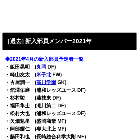
[過去] 新入部員メンバー2021年
◆2021年4月の新入部員予定者一覧
・飯田晃明 (
丸岡
DF)
・崎山友太 (
米子北
FW)
・古屋潤一 (
高川学園
GK)
・舘澤佑磨 (浦和レッズユース DF)
・杉村駿 (藤枝東 DF)
・福田隼士 (滝川第二 DF)
・松村大也 (浦和レッズユース DF)
・欠畑魁星 (盛岡商業 MF)
・阿部耀仁 (専大北上 MF)
・藤田和也 (長崎総合科学大附 MF)