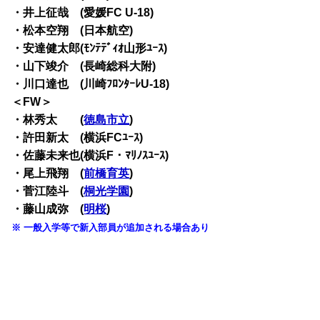
・井上征哉 (愛媛FC U-18)
・松本空翔 (日本航空)
・安達健太郎(ﾓﾝﾃﾃﾞｨｵ山形ﾕｰｽ)
・山下竣介 (長崎総科大附)
・川口達也 (川崎ﾌﾛﾝﾀｰﾚU-18)
＜FW＞
・林秀太 (
徳島市立
)
・許田新太 (横浜FCﾕｰｽ)
・佐藤未来也(横浜F・ﾏﾘﾉｽﾕｰｽ)
・尾上飛翔 (
前橋育英
)
・菅江陸斗 (
桐光学園
)
・藤山成弥 (
明桜
)
※ 一般入学等で新入部員が追加される場合あり