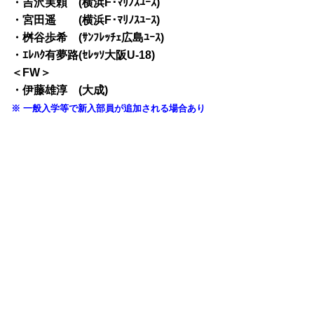
・吉沢実頼 (横浜F･ﾏﾘﾉｽﾕｰｽ)
・宮田遥 (横浜F･ﾏﾘﾉｽﾕｰｽ)
・桝谷歩希 (ｻﾝﾌﾚｯﾁｪ広島ﾕｰｽ)
・ｴﾚﾊｸ有夢路(ｾﾚｯｿ大阪U-18)
＜FW＞
・伊藤雄淳 (大成)
※ 一般入学等で新入部員が追加される場合あり