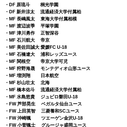
・DF 原琉斗 桐光学園
・DF 新井涼太 流通経済大学付属柏
・MF 長嶋風太 東海大学付属相模
・MF 渡辺波季 平塚学園
・MF 津川勇作 正智深谷
・MF 石川航大 帝京
・MF 美佐田誠大 愛媛FC U-18
・MF 石橋遼大 浦和レッズユース
・MF 関根空 帝京大学可児
・MF 狩野海晟 モンテディオ山形ユース
・MF 増渕翔 日本航空
・MF 杉山壮太 北海
・MF 橋本佑斗 流通経済大学付属柏
・MF 水島悠貴 ジュビロ磐田U-18
・FW 芦部晃生 ベガルタ仙台ユース
・FW 上田英智 三菱養和SCユース
・FW 沖崎颯 ツエーゲン金沢U-18
・FW 小菅颯士 グルージャ盛岡ユース