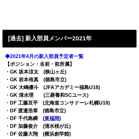
[過去] 新入部員メンバー2021年
◆2021年4月の新入部員予定者一覧
【ポジション・名前・前所属】
・GK 坂本涼太 (狭山ヶ丘)
・GK 岩本侑真 (徳島市立)
・GK 大嶋優斗 (JFAアカデミー福島U18)
・GK 清水理 (三菱養和SCユース)
・DF 工藤亘平 (北海道コンサドーレ札幌U18)
・DF 渡邉浩章 (徳島市立)
・DF 千代島瞬 (
東福岡
)
・DF 加藤俊介 (清水桜が丘)
・DF 佐藤大翔 (横浜創学館)