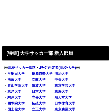
[特集] 大学サッカー部 新入部員
高校サッカー進路
・
Jﾘｰｸﾞ内定者(高校•大学)
・
早稲田大学
慶應義塾大学
明治大学
・
法政大学
立教大学
中央大学
・
青山学院大学
筑波大学
東京学芸大学
・
東洋大学
日本大学
東海大学
・
駒澤大学
専修大学
順天堂大学
・
國學院大学
拓殖大学
日本体育大学
・
国士舘大学
立正大学
東京農業大学