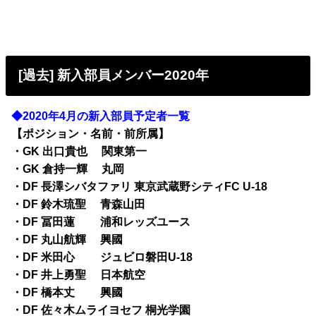
[過去] 新入部員メンバー2020年
◆2020年4月の新入部員予定者一覧
【ポジション・名前・前所属】
・GK 出口貴也 関東第一
・GK 倉持一輝 丸岡
・DF 長澤シバタファリ 東京武蔵野シティFC U-18
・DF 鈴木琉聖 青森山田
・DF 冨田蓮 浦和レッズユース
・DF 丸山航輝 興國
・DF 米田心 ジュビロ磐田U-18
・DF 井上勇聖 日本航空
・DF 橋本丈 興國
・DF 佐々木ムライヨセフ 桐光学園