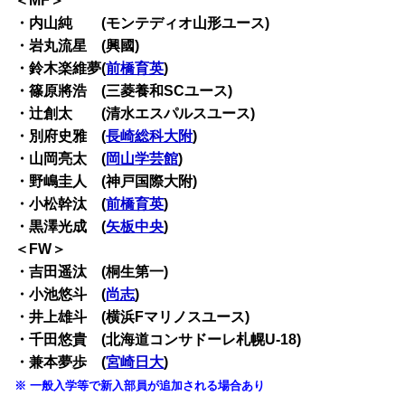
＜MF＞
・内山純 (モンテディオ山形ユース)
・岩丸流星 (興國)
・鈴木楽維夢(
前橋育英
)
・篠原將浩 (三菱養和SCユース)
・辻創太 (清水エスパルスユース)
・別府史雅 (
長崎総科大附
)
・山岡亮太 (
岡山学芸館
)
・野嶋圭人 (神戸国際大附)
・小松幹汰 (
前橋育英
)
・黒澤光成 (
矢板中央
)
＜FW＞
・吉田遥汰 (桐生第一)
・小池悠斗 (
尚志
)
・井上雄斗 (横浜Fマリノスユース)
・千田悠貴 (北海道コンサドーレ札幌U-18)
・兼本夢歩 (
宮崎日大
)
※ 一般入学等で新入部員が追加される場合あり