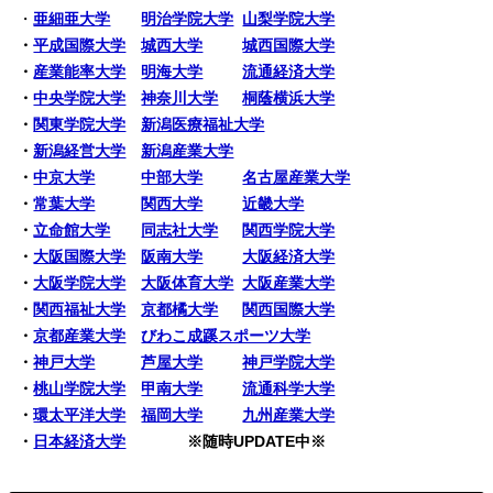
・
亜細亜大学
明治学院大学
山梨学院大学
・
平成国際大学
城西大学
城西国際大学
・
産業能率大学
明海大学
流通経済大学
・
中央学院大学
神奈川大学
桐蔭横浜大学
・
関東学院大学
新潟医療福祉大学
・
新潟経営大学
新潟産業大学
・
中京大学
中部大学
名古屋産業大学
・
常葉大学
関西大学
近畿大学
・
立命館大学
同志社大学
関西学院大学
・
大阪国際大学
阪南大学
大阪経済大学
・
大阪学院大学
大阪体育大学
大阪産業大学
・
関西福祉大学
京都橘大学
関西国際大学
・
京都産業大学
びわこ成蹊スポーツ大学
・
神戸大学
芦屋大学
神戸学院大学
・
桃山学院大学
甲南大学
流通科学大学
・
環太平洋大学
福岡大学
九州産業大学
・
日本経済大学
※随時UPDATE中※