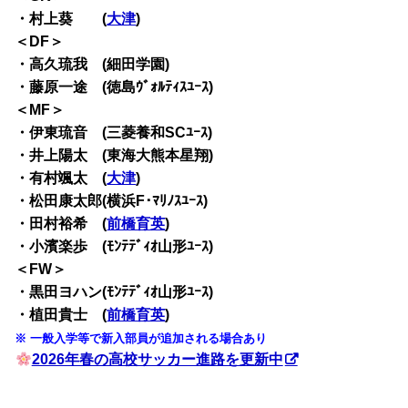
・村上葵 (
大津
)
＜DF＞
・高久琉我 (細田学園)
・藤原一途 (徳島ｳﾞｫﾙﾃｨｽﾕｰｽ)
＜MF＞
・伊東琉音 (三菱養和SCﾕｰｽ)
・井上陽太 (東海大熊本星翔)
・有村颯太 (
大津
)
・松田康太郎(横浜F･ﾏﾘﾉｽﾕｰｽ)
・田村裕希 (
前橋育英
)
・小濱楽歩 (ﾓﾝﾃﾃﾞｨｵ山形ﾕｰｽ)
＜FW＞
・黒田ヨハン(ﾓﾝﾃﾃﾞｨｵ山形ﾕｰｽ)
・植田貴士 (
前橋育英
)
※ 一般入学等で新入部員が追加される場合あり
2026年春の高校サッカー進路を更新中