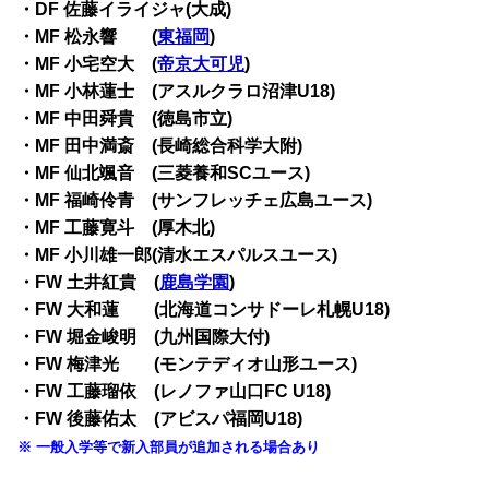
・DF 佐藤イライジャ(大成)
・MF 松永響 (
東福岡
)
・MF 小宅空大 (
帝京大可児
)
・MF 小林蓮士 (アスルクラロ沼津U18)
・MF 中田舜貴 (徳島市立)
・MF 田中満斎 (長崎総合科学大附)
・MF 仙北颯音 (三菱養和SCユース)
・MF 福崎伶青 (サンフレッチェ広島ユース)
・MF 工藤寛斗 (厚木北)
・MF 小川雄一郎(清水エスパルスユース)
・FW 土井紅貴 (
鹿島学園
)
・FW 大和蓮 (北海道コンサドーレ札幌U18)
・FW 堀金峻明 (九州国際大付)
・FW 梅津光 (モンテディオ山形ユース)
・FW 工藤瑠依 (レノファ山口FC U18)
・FW 後藤佑太 (アビスパ福岡U18)
※ 一般入学等で新入部員が追加される場合あり