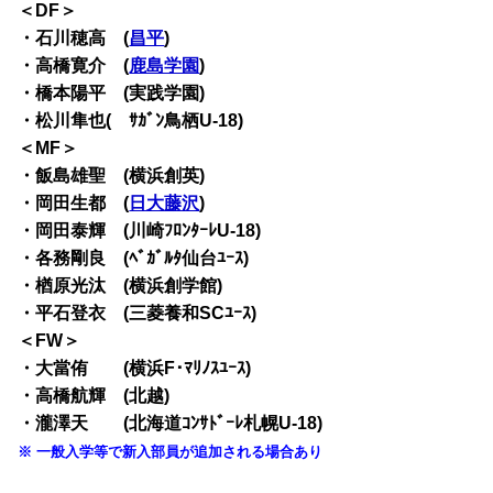
＜DF＞
・石川穂高 (
昌平
)
・高橋寛介 (
鹿島学園
)
・橋本陽平 (実践学園)
・松川隼也( ｻｶﾞﾝ鳥栖U-18)
＜MF＞
・飯島雄聖 (横浜創英)
・岡田生都 (
日大藤沢
)
・岡田泰輝 (川崎ﾌﾛﾝﾀｰﾚU-18)
・各務剛良 (ﾍﾞｶﾞﾙﾀ仙台ﾕｰｽ)
・楢原光汰 (横浜創学館)
・平石登衣 (三菱養和SCﾕｰｽ)
＜FW＞
・大當侑 (横浜F･ﾏﾘﾉｽﾕｰｽ)
・高橋航輝 (北越)
・瀧澤天 (北海道ｺﾝｻﾄﾞｰﾚ札幌U-18)
※ 一般入学等で新入部員が追加される場合あり