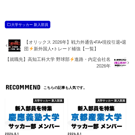
大学サッカー 新入部員
【オリックス 2026年】戦力外通告•FA•現役引退•退
団
新外国人•トレード補強【一覧】
【就職先】高知工科大学 野球部
進路・内定会社名
2026年
RECOMMEND
こちらの記事も人気です。
大学サッカー 新入部員
大学サッカー 新入部員
2026.8.1
2026.8.1