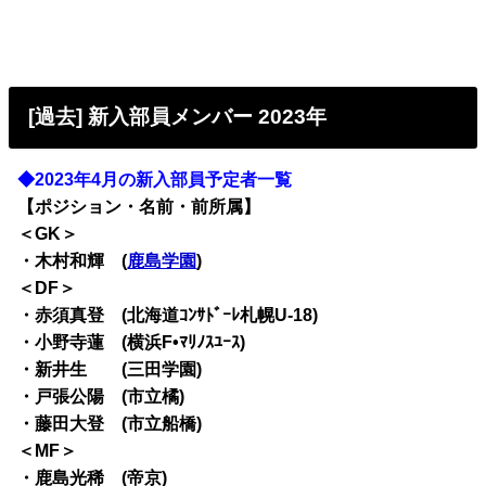
[過去] 新入部員メンバー 2023年
◆2023年4月の新入部員予定者一覧
【ポジション・名前・前所属】
＜GK＞
・木村和輝 (
鹿島学園
)
＜DF＞
・赤須真登 (北海道ｺﾝｻﾄﾞｰﾚ札幌U-18)
・小野寺蓮 (横浜F•ﾏﾘﾉｽﾕｰｽ)
・新井生 (三田学園)
・戸張公陽 (市立橘)
・藤田大登 (市立船橋)
＜MF＞
・鹿島光稀 (帝京)