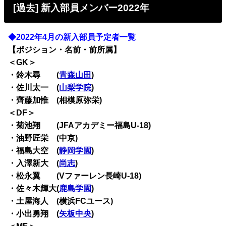
[過去] 新入部員メンバー2022年
◆2022年4月の新入部員予定者一覧
【ポジション・名前・前所属】
＜GK＞
・鈴木尋 (
青森山田
)
・佐川太一 (
山梨学院
)
・齊藤加惟 (相模原弥栄)
＜DF＞
・菊池翔 (JFAアカデミー福島U-18)
・油野匠栄 (中京)
・福島大空 (
静岡学園
)
・入澤新大 (
尚志
)
・松永翼 (Vファーレン長崎U-18)
・佐々木輝大(
鹿島学園
)
・土屋海人 (横浜FCユース)
・小出勇翔 (
矢板中央
)