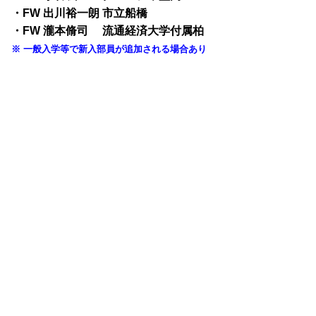
・FW 出川裕一朗 市立船橋
・FW 瀧本脩司 流通経済大学付属柏
※ 一般入学等で新入部員が追加される場合あり