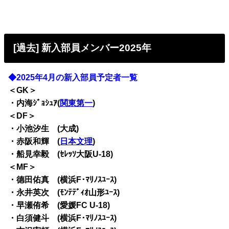
[過去] 新入部員メンバー2025年
◆2025年4月の新入部員予定者一覧
＜GK＞
・内海ｼﾞｮｼｭｱ(
関東第一
)
＜DF＞
・小池汐生 (大成)
・赤阪和輝 (
日本文理
)
・船見幸毅 (ｾﾚｯｿ大阪U-18)
＜MF＞
・德田佑真 (横浜F･ﾏﾘﾉｽﾕｰｽ)
・永井英次 (ﾓﾝﾃﾃﾞｨｵ山形ﾕｰｽ)
・早瀬侑希 (愛媛FC U-18)
・白須健斗 (横浜F･ﾏﾘﾉｽﾕｰｽ)