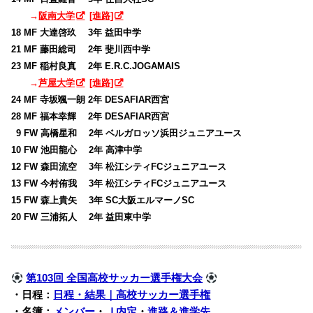
→
阪南大学
[進路]
18 MF 大達啓玖 3年 益田中学
21 MF 藤田総司 2年 斐川西中学
23 MF 稲村良真 2年 E.R.C.JOGAMAIS
→
芦屋大学
[進路]
24 MF 寺坂颯一朗 2年 DESAFIAR西宮
28 MF 福本幸輝 2年 DESAFIAR西宮
0
9 FW 高橋星和 2年 ベルガロッソ浜田ジュニアユース
10 FW 池田龍心 2年 高津中学
12 FW 森田流空 3年 松江シティFCジュニアユース
13 FW 今村侑我 3年 松江シティFCジュニアユース
15 FW 森上貴矢 3年 SC大阪エルマーノSC
20 FW 三浦拓人 2年 益田東中学
第103回 全国高校サッカー選手権大会
・日程：
日程・結果｜高校サッカー選手権
・名簿：
メンバー
・
Ｊ内定
・
進路＆進学先