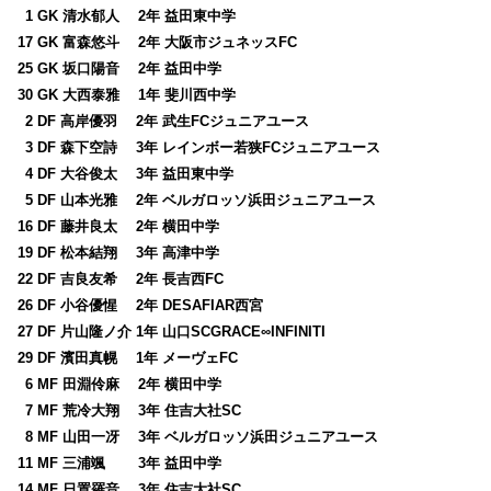
0
1 GK 清水郁人 2年 益田東中学
17 GK 富森悠斗 2年 大阪市ジュネッスFC
25 GK 坂口陽音 2年 益田中学
30 GK 大西泰雅 1年 斐川西中学
0
2 DF 高岸優羽 2年 武生FCジュニアユース
0
3 DF 森下空詩 3年 レインボー若狭FCジュニアユース
0
4 DF 大谷俊太 3年 益田東中学
0
5 DF 山本光雅 2年 ベルガロッソ浜田ジュニアユース
16 DF 藤井良太 2年 横田中学
19 DF 松本結翔 3年 高津中学
22 DF 吉良友希 2年 長吉西FC
26 DF 小谷優惺 2年 DESAFIAR西宮
27 DF 片山隆ノ介 1年 山口SCGRACE∞INFINITI
29 DF 濱田真幌 1年 メーヴェFC
0
6 MF 田淵伶麻 2年 横田中学
0
7 MF 荒冷大翔 3年 住吉大社SC
0
8 MF 山田一冴 3年 ベルガロッソ浜田ジュニアユース
11 MF 三浦颯 3年 益田中学
14 MF 日置羅音 3年 住吉大社SC