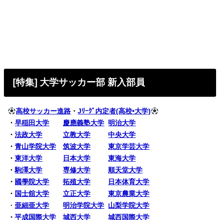
[特集] 大学サッカー部 新入部員
高校サッカー進路
・
Jﾘｰｸﾞ内定者(高校•大学)
・
早稲田大学
慶應義塾大学
明治大学
・
法政大学
立教大学
中央大学
・
青山学院大学
筑波大学
東京学芸大学
・
東洋大学
日本大学
東海大学
・
駒澤大学
専修大学
順天堂大学
・
國學院大学
拓殖大学
日本体育大学
・
国士舘大学
立正大学
東京農業大学
・
亜細亜大学
明治学院大学
山梨学院大学
・
平成国際大学
城西大学
城西国際大学