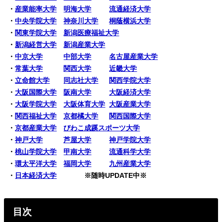
・
産業能率大学
明海大学
流通経済大学
・
中央学院大学
神奈川大学
桐蔭横浜大学
・
関東学院大学
新潟医療福祉大学
・
新潟経営大学
新潟産業大学
・
中京大学
中部大学
名古屋産業大学
・
常葉大学
関西大学
近畿大学
・
立命館大学
同志社大学
関西学院大学
・
大阪国際大学
阪南大学
大阪経済大学
・
大阪学院大学
大阪体育大学
大阪産業大学
・
関西福祉大学
京都橘大学
関西国際大学
・
京都産業大学
びわこ成蹊スポーツ大学
・
神戸大学
芦屋大学
神戸学院大学
・
桃山学院大学
甲南大学
流通科学大学
・
環太平洋大学
福岡大学
九州産業大学
・
日本経済大学
※随時UPDATE中※
目次