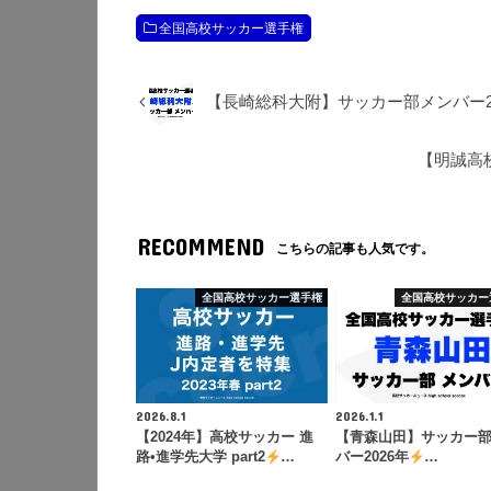
全国高校サッカー選手権
【長崎総科大附】サッカー部メンバー2
【明誠高
RECOMMEND
こちらの記事も人気です。
全国高校サッカー選手権
全国高校サッカー
2026.8.1
2026.1.1
【2024年】高校サッカー 進
【青森山田】サッカー
路•進学先大学 part2
…
バー2026年
…