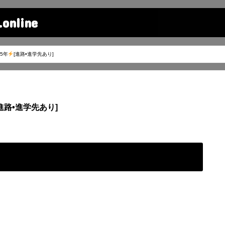
line
5年
[進路•進学先あり]
進路•進学先あり]