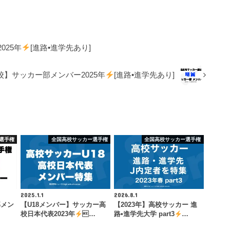
025年
[進路•進学先あり]
校】サッカー部メンバー2025年
[進路•進学先あり]
選手権
全国高校サッカー選手権
全国高校サッカー選手権
2025.1.1
2026.8.1
部メン
【U18メンバー】サッカー高
【2023年】高校サッカー 進
校日本代表2023年
…
路•進学先大学 part3
…