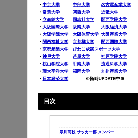
・
中京大学
中部大学
名古屋産業大学
・
常葉大学
関西大学
近畿大学
・
立命館大学
同志社大学
関西学院大学
・
大阪国際大学
阪南大学
大阪経済大学
・
大阪学院大学
大阪体育大学
大阪産業大学
・
関西福祉大学
京都橘大学
関西国際大学
・
京都産業大学
びわこ成蹊スポーツ大学
・
神戸大学
芦屋大学
神戸学院大学
・
桃山学院大学
甲南大学
流通科学大学
・
環太平洋大学
福岡大学
九州産業大学
・
日本経済大学
※随時UPDATE中※
目次
寒川高校 サッカー部 メンバー