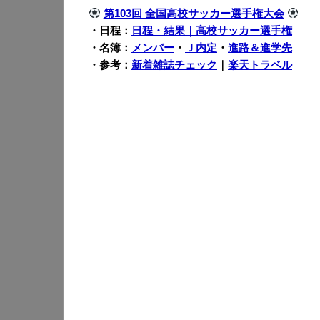
第103回 全国高校サッカー選手権大会
・日程：
日程・結果｜高校サッカー選手権
・名簿：
メンバー
・
Ｊ内定
・
進路＆進学先
・参考：
新着雑誌チェック
｜
楽天トラベル