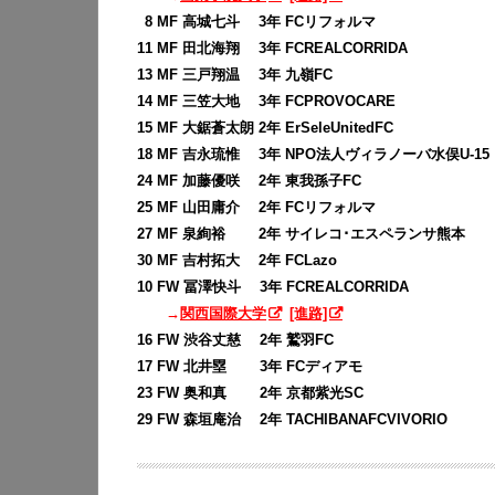
0
8 MF 高城七斗 3年 FCリフォルマ
11 MF 田北海翔 3年 FCREALCORRIDA
13 MF 三戸翔温 3年 九嶺FC
14 MF 三笠大地 3年 FCPROVOCARE
15 MF 大鋸蒼太朗 2年 ErSeleUnitedFC
18 MF 吉永琉惟 3年 NPO法人ヴィラノーバ水俣U-15
24 MF 加藤優咲 2年 東我孫子FC
25 MF 山田庸介 2年 FCリフォルマ
27 MF 泉絢裕 2年 サイレコ･エスペランサ熊本
30 MF 吉村拓大 2年 FCLazo
10 FW 冨澤快斗 3年 FCREALCORRIDA
→
関西国際大学
[進路]
16 FW 渋谷丈慈 2年 鷲羽FC
17 FW 北井塁 3年 FCディアモ
23 FW 奥和真 2年 京都紫光SC
29 FW 森垣庵治 2年 TACHIBANAFCVIVORIO