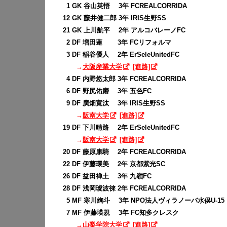
0
1 GK 谷山英悟 3年 FCREALCORRIDA
12 GK 藤井健二郎 3年 IRIS生野SS
21 GK 上川航平 2年 アルコバレーノFC
0
2 DF 増田蓮 3年 FCリフォルマ
0
3 DF 稲谷優人 2年 ErSeleUnitedFC
→
大阪産業大学
[進路]
0
4 DF 内野悠太郎 3年 FCREALCORRIDA
0
6 DF 野尻佑磨 3年 五色FC
0
9 DF 廣畑寛汰 3年 IRIS生野SS
→
阪南大学
[進路]
19 DF 下川晴路 2年 ErSeleUnitedFC
→
阪南大学
[進路]
20 DF 藤原康騎 2年 FCREALCORRIDA
22 DF 伊藤環美 2年 京都紫光SC
26 DF 益田禅土 3年 九嶺FC
28 DF 浅岡琥波徠 2年 FCREALCORRIDA
0
5 MF 寒川絢斗 3年 NPO法人ヴィラノーバ水俣U-15
0
7 MF 伊藤瑛規 3年 FC知多クレスク
→
山梨学院大学
[進路]