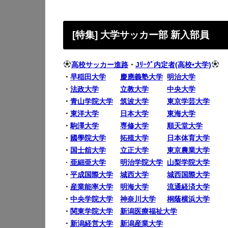
[特集] 大学サッカー部 新入部員
高校サッカー進路
・
Jﾘｰｸﾞ内定者(高校•大学)
・
早稲田大学
慶應義塾大学
明治大学
・
法政大学
立教大学
中央大学
・
青山学院大学
筑波大学
東京学芸大学
・
東洋大学
日本大学
東海大学
・
駒澤大学
専修大学
順天堂大学
・
國學院大学
拓殖大学
日本体育大学
・
国士舘大学
立正大学
東京農業大学
・
亜細亜大学
明治学院大学
山梨学院大学
・
平成国際大学
城西大学
城西国際大学
・
産業能率大学
明海大学
流通経済大学
・
中央学院大学
神奈川大学
桐蔭横浜大学
・
関東学院大学
新潟医療福祉大学
・
新潟経営大学
新潟産業大学