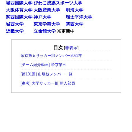
城西国際大学
びわこ成蹊スポーツ大学
大阪体育大学
大阪産業大学
明海大学
関西国際大学
神戸大学
環太平洋大学
城西大学
東京学芸大学
関西大学
近畿大学
立命館大学
※更新中
目次
[
非表示
]
帝京第五サッカー部メンバー2022年
[チーム紹介動画] 帝京第五
[第101回] 出場校メンバー一覧
[参考] 大学サッカー部 新入部員