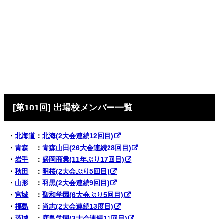
[第101回] 出場校メンバー一覧
・
北海道
：
北海(2大会連続12回目)
・
青森
：
青森山田(26大会連続28回目)
・
岩手
：
盛岡商業(11年ぶり17回目)
・
秋田
：
明桜(2大会ぶり5回目)
・
山形
：
羽黒(2大会連続9回目)
・
宮城
：
聖和学園(6大会ぶり5回目)
・
福島
：
尚志(2大会連続13度目)
・
茨城
：
鹿島学園(3大会連続11回目)