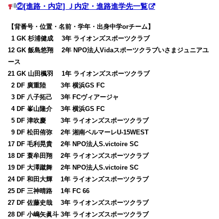
②[進路・内定] Ｊ内定・進路進学先一覧
【背番号・位置・名前・学年・出身中学orチーム】
0
1 GK 杉浦健成 3年 ライオンズスポーツクラブ
12 GK 飯島悠翔 2年 NPO法人Vidaスポーツクラブいさまジュニアユ
ース
21 GK 山田楓羽 1年 ライオンズスポーツクラブ
0
2 DF 廣重陸 3年 横浜GS FC
0
3 DF 八子拓己 3年 FCヴィアージャ
0
4 DF 峯山隆介 3年 横浜GS FC
0
5 DF 津吹慶 3年 ライオンズスポーツクラブ
0
9 DF 松田侑弥 2年 湘南ベルマーレU-15WEST
17 DF 毛利晃貴 2年 NPO法人S.victoire SC
18 DF 蓑牟田翔 2年 ライオンズスポーツクラブ
19 DF 大澤蹴舞 2年 NPO法人S.victoire SC
24 DF 和田大輝 1年 ライオンズスポーツクラブ
25 DF 三神晴路 1年 FC 66
27 DF 佐藤史哉 3年 ライオンズスポーツクラブ
28 DF 小嶋矢眞斗 3年 ライオンズスポーツクラブ