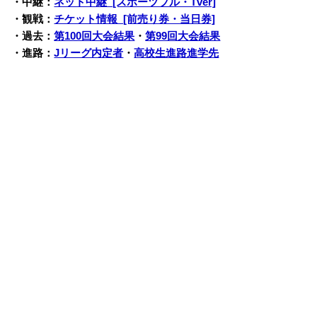
・中継：
ネット中継 [スポーツブル・Tver]
・観戦：
チケット情報 [前売り券・当日券]
・過去：
第100回大会結果
・
第99回大会結果
・進路：
Jリーグ内定者
・
高校生進路進学先