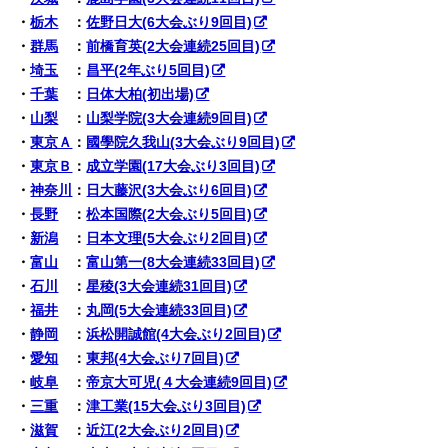
・
栃木
：
佐野日大(6大会ぶり9回目)
・
群馬
：
前橋育英(2大会連続25回目)
・
埼玉
：
昌平(2年ぶり5回目)
・
千葉
：
日体大柏(初出場)
・
山梨
：
山梨学院(3大会連続9回目)
・
東京Ａ
：
國學院久我山(3大会ぶり9回目)
・
東京Ｂ
：
成立学園(17大会ぶり3回目)
・
神奈川
：
日大藤沢(3大会ぶり6回目)
・
長野
：
松本国際(2大会ぶり5回目)
・
新潟
：
日本文理(5大会ぶり2回目)
・
富山
：
富山第一(8大会連続33回目)
・
石川
：
星稜(3大会連続31回目)
・
福井
：
丸岡(5大会連続33回目)
・
静岡
：
浜松開誠館(4大会ぶり2回目)
・
愛知
：
東邦(4大会ぶり7回目)
・
岐阜
：
帝京大可児(４大会連続9回目)
・
三重
：
津工業(15大会ぶり3回目)
・
滋賀
：
近江(2大会ぶり2回目)