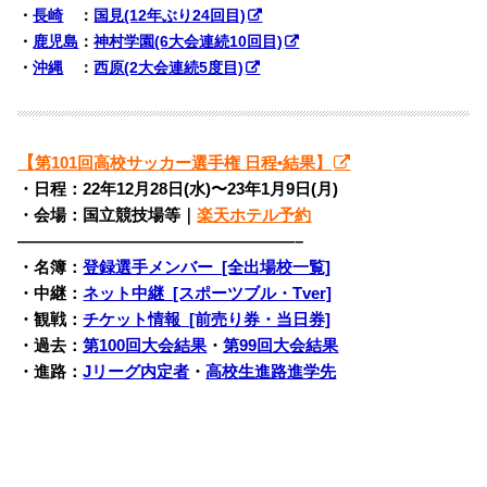
・
長崎
：
国見(12年ぶり24回目)
・
鹿児島
：
神村学園(6大会連続10回目)
・
沖縄
：
西原(2大会連続5度目)
【
第101回高校サッカー選手権 日程•結果】
・日程：22年12月28日(水)〜
23年1月9日(月)
・会場：国立競技場等｜
楽天ホテル予約
—————————————————–
・名簿：
登録選手メンバー [全出場校一覧]
・中継：
ネット中継 [スポーツブル・Tver]
・観戦：
チケット情報 [前売り券・当日券]
・過去：
第100回大会結果
・
第99回大会結果
・進路：
Jリーグ内定者
・
高校生進路進学先