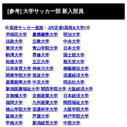
[参考] 大学サッカー部 新入部員
高校サッカー進路
・
J内定者(高校&大学)
早稲田大学
慶應義塾大学
明治大学
法政大学
立教大学
中央大学
東洋大学
青山学院大学
日本大学
駒澤大学
専修大学
国士舘大学
拓殖大学
立正大学
順天堂大学
日本体育大学
神奈川大学
桐蔭横浜大学
関東学院大学
筑波大学
流通経済大学
産業能率大学
中京大学
同志社大学
新潟医療福祉大学
関西学院大学
大阪経済大学
京都橘大学
京都産業大学
日本経済大学
福岡大学
九州産業大学
関西福祉大学
桃山学院大学
流通科学大学
大阪学院大学
阪南大学
芦屋大学
神戸学院大学
甲南大学
新潟経営大学
中部大学