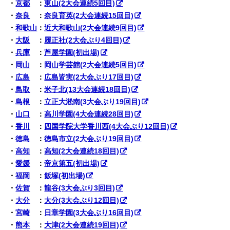
・
京都
：
東山(2大会連続5回目)
・
奈良
：
奈良育英(2大会連続15回目)
・
和歌山
：
近大和歌山(2大会連続9回目)
・
大阪
：
履正社(2大会ぶり4回目)
・
兵庫
：
芦屋学園(初出場)
・
岡山
：
岡山学芸館(2大会連続5回目)
・
広島
：
広島皆実(2大会ぶり17回目)
・
鳥取
：
米子北(13大会連続18回目)
・
島根
：
立正大淞南(3大会ぶり19回目)
・
山口
：
高川学園(4大会連続28回目)
・
香川
：
四国学院大学香川西(4大会ぶり12回目)
・
徳島
：
徳島市立(2大会ぶり19回目)
・
高知
：
高知(2大会連続18回目)
・
愛媛
：
帝京第五(初出場)
・
福岡
：
飯塚(初出場)
・
佐賀
：
龍谷(3大会ぶり3回目)
・
大分
：
大分(3大会ぶり12回目)
・
宮崎
：
日章学園(3大会ぶり16回目)
・
熊本
：
大津(2大会連続19回目)