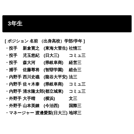
3年生
[ ポジション 名前 （出身高校）学部/学年 ]
・投手 新倉寛之 (東海大菅生) 社情三
・投手 児玉悠紀 (日大三) コミュ三
・投手 森大河 (県岐阜商) 経営三
・捕手 佐藤尊将 (智辯学園) 総合三
・内野手 西川史礁 (龍谷大平安) 法三
・内野手 佐々木泰 (県岐阜商) コミュ三
・内野手 清水隆太郎(都立城東) コミュ三
・外野手 大手晴 (横浜) 文三
・外野手 山本英錬 (今治西) 国際三
・マネージャー 渡邊愛梨(日大三) 地球三