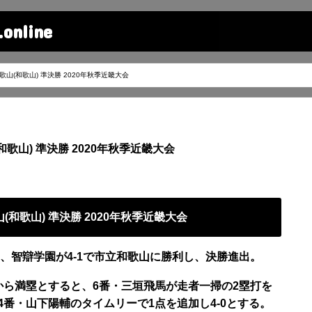
line
歌山(和歌山) 準決勝 2020年秋季近畿大会
和歌山) 準決勝 2020年秋季近畿大会
山(和歌山) 準決勝 2020年秋季近畿大会
は、智辯学園が4-1で市立和歌山に勝利し、決勝進出。
から満塁とすると、6番・三垣飛馬が走者一掃の2塁打を
4番・山下陽輔のタイムリーで1点を追加し4-0とする。