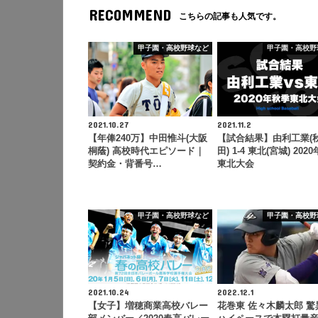
RECOMMEND
こちらの記事も人気です。
甲子園・高校野球など
甲子園・高校野
2021.10.27
2021.11.2
【年俸240万】中田惟斗(大阪
【試合結果】由利工業(
桐蔭) 高校時代エピソード｜
田) 1-4 東北(宮城) 202
契約金・背番号…
東北大会
甲子園・高校野球など
甲子園・高校野
2021.10.24
2022.12.1
【女子】増穂商業高校バレー
花巻東 佐々木麟太郎 驚