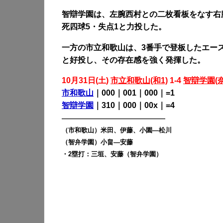
智辯学園は、左腕西村との二枚看板をなす右
死四球5・失点1と力投した。
一方の市立和歌山は、3番手で登板したエース
と好投し、その存在感を強く発揮した。
10月31日(土)
市立和歌山(和1)
1-4
智辯学園(奈
市和歌山
｜000｜001｜000｜=1
智辯学園
｜310｜000｜00x｜=4
————————————————
（市和歌山）米田、伊藤、小園―松川
（智弁学園）小畠―安藤
・2塁打：三垣、安藤（智弁学園）