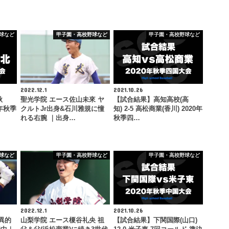
球など
甲子園・高校野球など
甲子園・高校野球など
2022.12.1
2021.10.26
秋
聖光学院 エース佐山未來 ヤ
【試合結果】高知高校(高
0年秋季
クルトJr出身&石川雅規に憧
知) 2-5 高松商業(香川) 2020年
れる右腕 ｜出身…
秋季四…
球など
甲子園・高校野球など
甲子園・高校野球など
2022.12.1
2021.10.26
異的
山梨学院 エース榎谷礼央 祖
【試合結果】下関国際(山口)