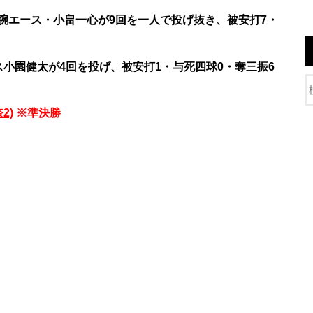
腕エース・小畠一心が9回を一人で投げ抜き、被安打7・
小園健太が4回を投げ、被安打1・与死四球0・奪三振6
2)
※準決勝