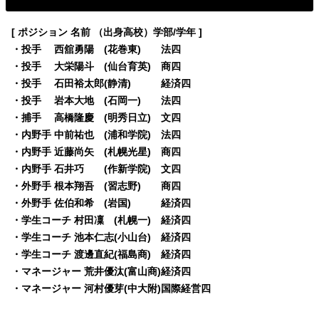
[ ポジション 名前 （出身高校）学部/学年 ]
・投手 西舘勇陽 (花巻東) 法四
・投手 大栄陽斗 (仙台育英) 商四
・投手 石田裕太郎(静清) 経済四
・投手 岩本大地 (石岡一) 法四
・捕手 高橋隆慶 (明秀日立) 文四
・内野手 中前祐也 (浦和学院) 法四
・内野手 近藤尚矢 (札幌光星) 商四
・内野手 石井巧 (作新学院) 文四
・外野手 根本翔吾 (習志野) 商四
・外野手 佐伯和希 (岩国) 経済四
・学生コーチ 村田凜 (札幌一) 経済四
・学生コーチ 池本仁志(小山台) 経済四
・学生コーチ 渡邊直紀(福島商) 経済四
・マネージャー 荒井優汰(富山商)経済四
・マネージャー 河村優芽(中大附)国際経営四