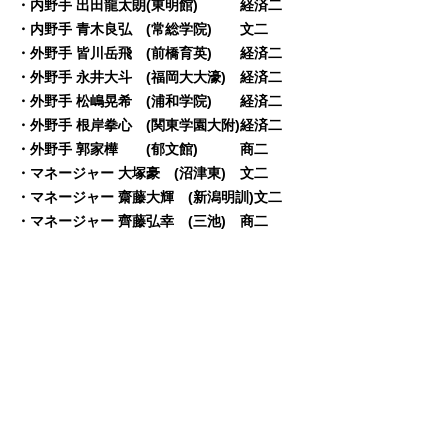
・内野手 出田龍太朗(東明館) 経済二
・内野手 青木良弘 (常総学院) 文二
・外野手 皆川岳飛 (前橋育英) 経済二
・外野手 永井大斗 (福岡大大濠) 経済二
・外野手 松嶋晃希 (浦和学院) 経済二
・外野手 根岸拳心 (関東学園大附)経済二
・外野手 郭家樺 (郁文館) 商二
・マネージャー 大塚豪 (沼津東) 文二
・マネージャー 齋藤大輝 (新潟明訓)文二
・マネージャー 齊藤弘幸 (三池) 商二