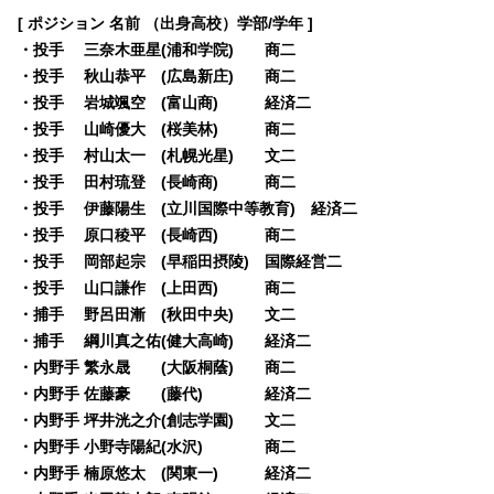
[ ポジション 名前 （出身高校）学部/学年 ]
・投手 三奈木亜星(浦和学院) 商二
・投手 秋山恭平 (広島新庄) 商二
・投手 岩城颯空 (富山商) 経済二
・投手 山崎優大 (桜美林) 商二
・投手 村山太一 (札幌光星) 文二
・投手 田村琉登 (長崎商) 商二
・投手 伊藤陽生 (立川国際中等教育) 経済二
・投手 原口稜平 (長崎西) 商二
・投手 岡部起宗 (早稲田摂陵) 国際経営二
・投手 山口謙作 (上田西) 商二
・捕手 野呂田漸 (秋田中央) 文二
・捕手 綱川真之佑(健大高崎) 経済二
・内野手 繁永晟 (大阪桐蔭) 商二
・内野手 佐藤豪 (藤代) 経済二
・内野手 坪井洸之介(創志学園) 文二
・内野手 小野寺陽紀(水沢) 商二
・内野手 楠原悠太 (関東一) 経済二