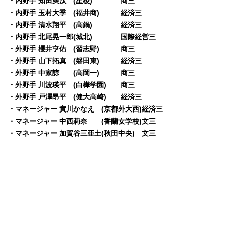
・内野手 知田爽汰 (星稜) 商三
・内野手 玉村大季 (福井商) 経済三
・内野手 清水翔平 (高鍋) 経済三
・内野手 北尾晃一郎(城北) 国際経営三
・外野手 櫻井亨佑 (習志野) 商三
・外野手 山下拓真 (磐田東) 経済三
・外野手 中家諒 (高岡一) 商三
・外野手 川波瑛平 (白樺学園) 商三
・外野手 戸澤昂平 (健大高崎) 経済三
・マネージャー 實川かなえ (京都外大西)経済三
・マネージャー 中西莉奈 (香蘭女学校)文三
・マネージャー 加賀谷三亜土(秋田中央) 文三