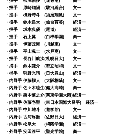
・投手 柿澤佑多 (花巻南) 商一
・投手 原崎翔陽 (駿河総合) 文一
・投手 槙野時斗 (須磨翔風) 文一
・投手 鈴木昌太 (仙台育英) 経済一
・投手 坂本典優 (尾道) 経済一
・投手 石上翼 (白樺学園) 商一
・投手 伊藤匠海 (川越東) 文一
・投手 平山颯士 (水戸商) 文一
・投手 長谷川航汰(札幌日大) 文一
・捕手 鈴木謙介 (都立昭和) 文一
・捕手 狩野光晴 (日大豊山) 経済一
・内野手 伊藤櫂人 (大阪桐蔭) 文一
・内野手 佐々木琉生(健大高崎) 商一
・内野手 栗本慎之介(関東学園大附)経済一
・内野手 佐藤壱聖 (東日本国際大昌平) 経済一
・内野手 中川雄斗 (遊学館) 文一
・内野手 古河琢磨 (佐野日大) 経済一
・内野手 松尾大 (桐蔭学園) 経済一
・外野手 安田淳平 (聖光学院) 商一