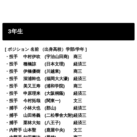
3年生
[ ポジション 名前 （出身高校）学部/学年 ]
・投手 中村伊吹 (宇治山田商) 商三
・投手 種橋諒 (日本文理) 経済三
・投手 伊橋優樹 (川越東) 商三
・投手 深浦幹也 (福岡大大濠) 経済三
・投手 美又王寿 (浦和学院) 商三
・投手 申原理来 (大阪桐蔭) 経済三
・投手 今村拓哉 (関東一) 文三
・捕手 小林大也 (郡山) 経済三
・捕手 山田将義 (二松學舍大附)経済三
・捕手 栗林大知 (八王子) 経済三
・内野手 山本聖 (鹿屋中央) 文三