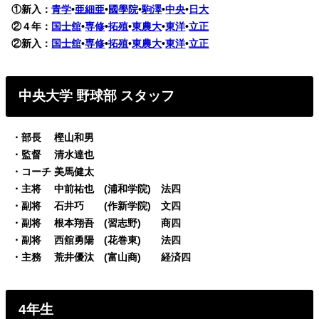
①新入：
青学
•
亜細亜
•
國學院
•
駒澤
•
中央
•
日大
②４年：
国士舘
•
専修
•
拓殖
•
東農大
•
東洋
•
立正
②新入：
国士舘
•
専修
•
拓殖
•
東農大
•
東洋
•
立正
中央大学 野球部 スタッフ
・部長 樫山和男
・監督 清水達也
・コーチ 美馬健太
・主将 中前祐也 (浦和学院) 法四
・副将 石井巧 (作新学院) 文四
・副将 根本翔吾 (習志野) 商四
・副将 西舘勇陽 (花巻東) 法四
・主務 荒井優汰 (富山商) 経済四
4年生