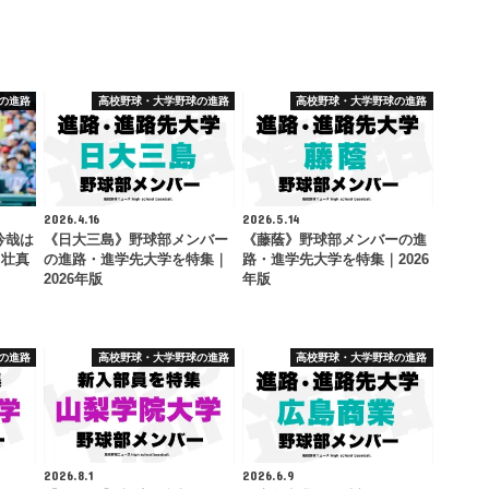
の進路
高校野球・大学野球の進路
高校野球・大学野球の進路
2026.4.16
2026.5.14
吟哉は
《日大三島》野球部メンバー
《藤蔭》野球部メンバーの進
山壮真
の進路・進学先大学を特集｜
路・進学先大学を特集｜2026
2026年版
年版
の進路
高校野球・大学野球の進路
高校野球・大学野球の進路
2026.8.1
2026.6.9