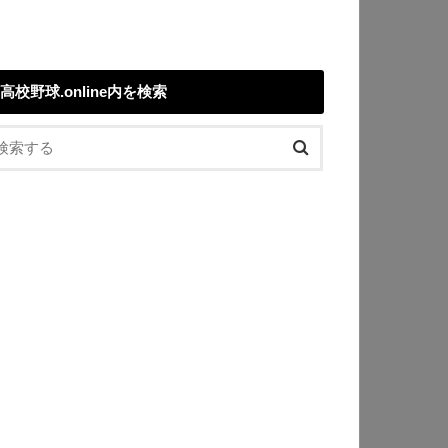
高校野球.online内を検索