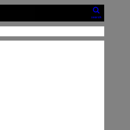
search