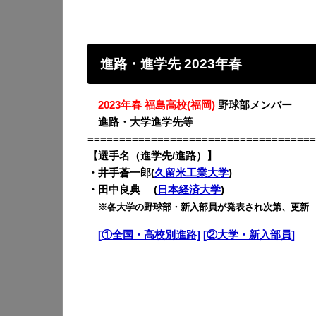
進路・進学先 2023年春
・
2023年春 福島高校(福岡)
野球部メンバー
・
進路・大学進学先等
====================================
【選手名（進学先/進路）】
・井手蒼一郎(
久留米工業大学
)
・田中良典 (
日本経済大学
)
・
※各大学の野球部・新入部員が発表され次第、更新
・
[①全国・高校別進路]
[②大学・新入部員]