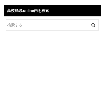
高校野球.online内を検索