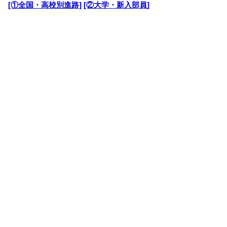
[①全国・高校別進路]
[②大学・新入部員]