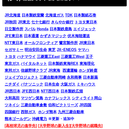
JR北海道
日本製鉄室蘭
北海道ガス
TDK
日本製紙石巻
JR秋田
JR東北
七十七銀行
きらやか銀行
トヨタ東日本
日立製作所
スバル
Honda
日本製鉄鹿島
エイジェック
JFE東日本
日本通運
かずさマジック
伏木海陸運送
NTT東日本
オールフロンティア
鷺宮製作所
JR東日本
セガサミー
明治安田生命
東芝
JXｰENEOS
ヤマハ
トヨタ
ハナマウイ
三菱重工East
三菱重工West
王子
東京ガス
バイタルネット
日本製鉄東海REX
東海理化
東邦ガス
信越野球クラブ
JR東海
西濃運輸
ホンダ鈴鹿
ジェイプロジェクト
三菱自動車岡崎
永和商事
日本新薬
ニチダイ
パナソニック
日本生命
大阪ガス
ミキハウス
JR西日本
JFE西日本
NTT西日本
日本製鉄広畑
大和高田
マツゲン箕島
カナフレックス
シティライト岡山
ツネイシ
三菱自動車倉敷
伯和ビクトリーズ
JR四国
四国銀行
西部ガス
ホンダ熊本
九州三菱自動車
熊本ゴールデン
沖縄電力
※更新・追加中
[高校球児の進学先]
[大学野球の新入生]
[大学野球の就職先]