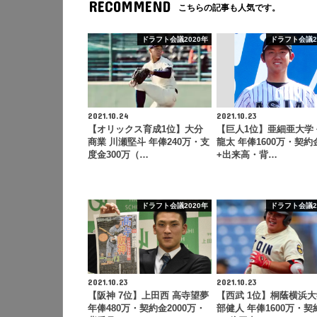
RECOMMEND
こちらの記事も人気です。
ドラフト会議2020年
ドラフト会議2
2021.10.24
2021.10.23
【オリックス育成1位】大分
【巨人1位】亜細亜大学
商業 川瀬堅斗 年俸240万・支
龍太 年俸1600万・契約
度金300万（…
+出来高・背…
ドラフト会議2020年
ドラフト会議2
2021.10.23
2021.10.23
【阪神 7位】上田西 高寺望夢
【西武 1位】桐蔭横浜大
年俸480万・契約金2000万・
部健人 年俸1600万・契