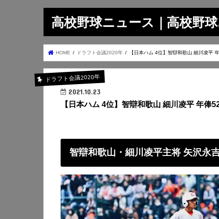
高校野球ニュース｜高校野球.on
HOME
ドラフト会議2020年
【日本ハム 4位】智辯和歌山 細川凌平 
ドラフト会議2020年
2021.10.23
【日本ハム 4位】智辯和歌山 細川凌平 年俸5
智辯和歌山・細川凌平主将 矢沢永