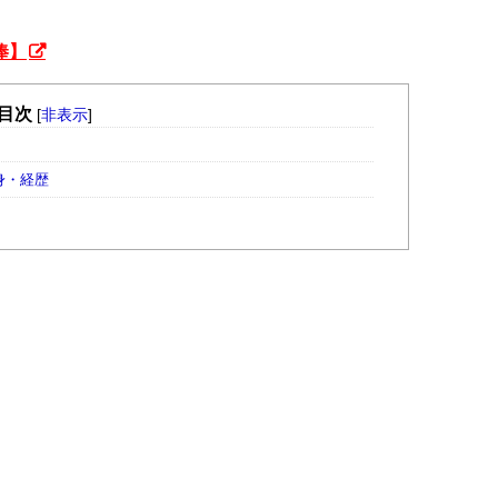
俸】
目次
[
非表示
]
身・経歴