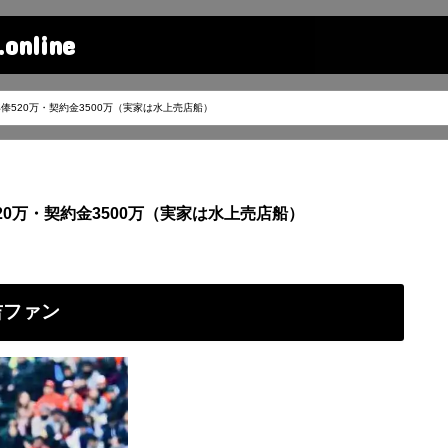
line
年俸520万・契約金3500万（実家は水上売店船）
20万・契約金3500万（実家は水上売店船）
吉ファン