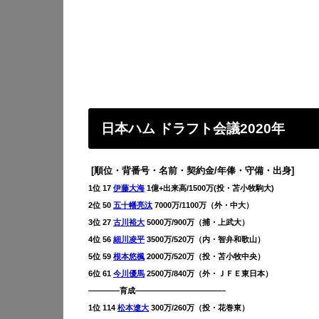
日本ハム
ドラフト会議
2020
年
[順位・背番号・名前・契約金/年俸・守備・出身]
1位 17
伊藤大海
1億+出来高/1500万(投・苫小牧駒大)
2位 50
五十幡亮汰
7000万/1100万（外・中大）
3位 27
古川裕大
5000万/900万（捕・上武大）
4位 56
細川凌平
3500万/520万（内・智弁和歌山）
5位 59
根本悠楓
2000万/520万（投・苫小牧中央）
6位 61
今川優馬
2500万/840万（外・ＪＦＥ東日本）
————育成———————————–
1位 114
松本遼大
300万/260万（投・花巻東）