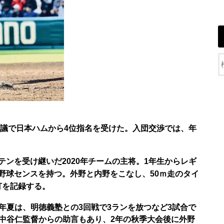
会議で日本ハムから4位指名を受けた。入団交渉では、年
ンを受け継いだ2020年チームの主将。
1年生からレギ
野球センスを持つ。外野と内野をこなし、50ｍ走のタイ
打を記録する。
。2年夏は、明徳義塾との3回戦で3ランを放つなど3試合で
中谷仁監督からの助言もあり、2年の秋季大会後に外野