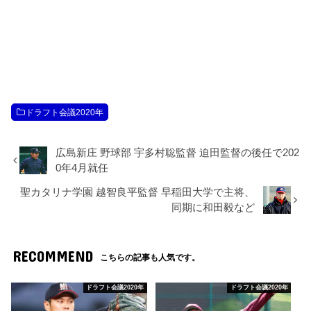
ドラフト会議2020年
広島新庄 野球部 宇多村聡監督 迫田監督の後任で202
0年4月就任
聖カタリナ学園 越智良平監督 早稲田大学で主将、
同期に和田毅など
RECOMMEND
こちらの記事も人気です。
ドラフト会議2020年
ドラフト会議2020年