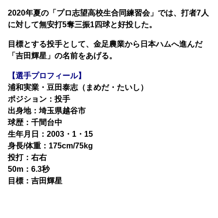
2020年夏の「プロ志望高校生合同練習会」では、打者7人
に対して無安打5奪三振1四球と好投した。
目標とする投手として、金足農業から日本ハムへ進んだ
「吉田輝星」の名前をあげる。
【選手プロフィール】
浦和実業・豆田泰志（まめだ・たいし）
ポジション：投手
出身地：埼玉県越谷市
球歴：千間台中
生年月日：2003・1・15
身長/体重：175cm/75kg
投打：右右
50m：6.3秒
目標：吉田輝星