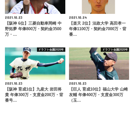
2021.10.23
2021.10.24
【阪神 6位】三菱自動車岡崎 中
【楽天 2位】法政大学 高田孝一
野拓夢 年俸800万・契約金3500
年俸1100万・契約金7000万・背
万・…
番…
ドラフト会議2020年
ドラフト会議2020年
2021.10.23
2021.10.23
【阪神 育成1位】九産大 岩田将
【巨人 育成10位】福山大学 山崎
貴 年俸300万・支度金200万・背
友輔 年俸400万・支度金300万
番号…
（玉…