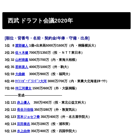
西武
ドラフト会議
2020
年
[順位・背番号・名前・契約金/年俸・守備・
出身]
1位
0
8
渡部健人
1億+出来高5000万/1600万（内 ・桐蔭横浜大）
2位 26
佐々木健
7000万/1350万（投 ・ＮＴＴ東日本）
3位 32
山村崇嘉
5000万/700万（内・東海大相模）
4位 35
若林楽人
4000万/1000万（外・駒大）
5位 59
大曲錬
3000万/900万（投・福岡大）
6位 49
ﾀｲｼﾝｶﾞｰﾌﾞﾗﾝﾄﾞﾝ大河
3000万/700万（内・東農大北海道ｵﾎｰﾂｸ）
7位 66
仲三河優太
1500万/600万（外・大阪桐蔭）
————育成———————————–
1位 121
赤上優人
350万/400万（投・東北公益文科大）
2位 122
長谷川信哉
350万/280万（外・敦賀気比）
3位 123
宮本ジョセフ拳
350万/400万（外・名古屋学院大）
4位 124
豆田泰志
350万/280万（投・浦和実）
5位 128
水上由伸
350万/400万（投・四国学院大）