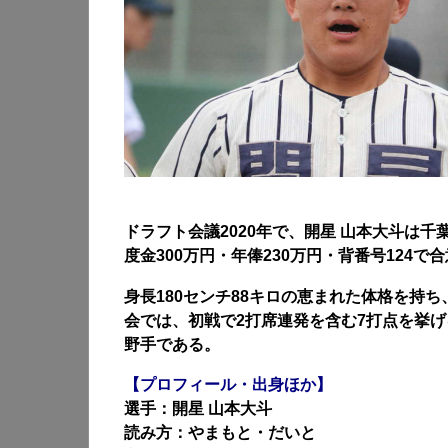
ドラフト会議2020年で、開星 山本大斗は
度金300万円・
年俸230万円
・背番号124で
身長180センチ88キロの恵まれた体格を持ち
会では、初戦で2打席連発を含む7打点を挙げ
野手である。
【プロフィール・出身ほか】
選手：開星 山本大斗
読み方：やまもと・だいと