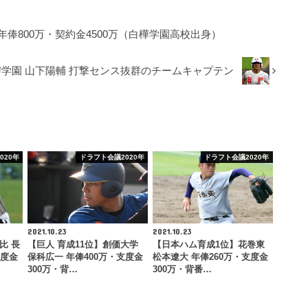
年俸800万・契約金4500万（白樺学園高校出身）
学園 山下陽輔 打撃センス抜群のチームキャプテン
020年
ドラフト会議2020年
ドラフト会議2020年
2021.10.23
2021.10.23
比 長
【巨人 育成11位】創価大学
【日本ハム育成1位】花巻東
支度金
保科広一 年俸400万・支度金
松本遼大 年俸260万・支度金
300万・背…
300万・背番…