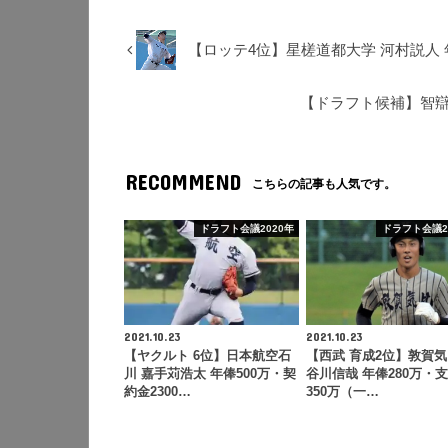
【ロッテ4位】星槎道都大学 河村説人 
【ドラフト候補】智辯
RECOMMEND
こちらの記事も人気です。
ドラフト会議2020年
ドラフト会議2
2021.10.23
2021.10.23
【ヤクルト 6位】日本航空石
【西武 育成2位】敦賀気
川 嘉手苅浩太 年俸500万・契
谷川信哉 年俸280万・
約金2300…
350万（一…