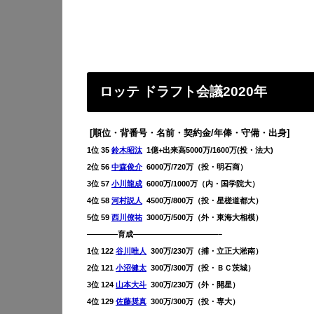
ロッテ ドラフト会議2020年
[順位・背番号・名前・契約金/年俸・守備・出身]
1位 35
鈴木昭汰
1億+出来高5000万/1600万(投・法大)
2位 56
中森俊介
6000万/720万（投・明石商）
3位 57
小川龍成
6000万/1000万（内・国学院大）
4位 58
河村説人
4500万/800万（投・星槎道都大）
5位 59
西川僚祐
3000万/500万（外・東海大相模）
————育成———————————–
1位 122
谷川唯人
300万/230万（捕・立正大淞南）
2位 121
小沼健太
300万/300万（投・ＢＣ茨城）
3位 124
山本大斗
300万/230万（外・開星）
4位 129
佐藤奨真
300万/300万（投・専大）