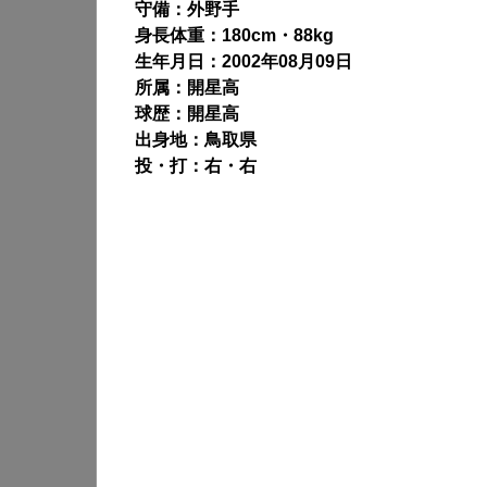
守備：外野手
身長体重：180cm・88kg
生年月日：2002年08月09日
所属：開星高
球歴：開星高
出身地：鳥取県
投・打：右・右