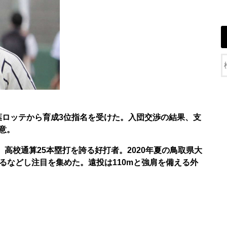
千葉ロッテから育成3位指名を受けた。入団交渉の結果、支
合意。
、高校通算25本塁打を誇る好打者。2020年夏の鳥取県大
るなどし注目を集めた。遠投は110mと強肩を備える外