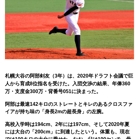
札幌大谷の阿部剣友（3年）は、
2020年ドラフト会議で巨
人から育成8位指名を受けた
。入団交渉の結果、年俸360
万・支度金300万・背番号051に決まった。
阿部は最速142キロのストレートとキレのあるクロスファ
イアが持ち味の「身長2mの超長身」の左腕。
高校入学時は194cm、2年には197cm、そして2020年夏
には大台の「200cm」に到達したという。体重も、現在
では100キロの大台に乗せた。なお、父は190センチ、母