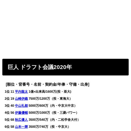
巨人 ドラフト会議2020年
[順位・背番号・名前・契約金/年俸・守備・出身]
1位 11
平内龍太
1億+出来高/1600万(投・亜大)
2位 19
山崎伊織
7500万/1200万（投・東海大）
3位 40
中山礼都
5000万/600万（内・中京大中京）
4位 56
伊藤優輔
5000万/1000万（投・三菱パワー）
5位 68
秋広優人
3500万/540万（内・二松学舎大付）
6位 58
山本一輝
3500万/740万（投・中京大）