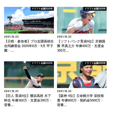
ドラフト会議2020年
ドラフト会議2020年
2021.10.25
2021.10.23
【日程・参加者】プロ志望高校生
【ソフトバンク育成4位】京都国
合同練習会 2020年8月・9月 甲子
際 早真之介 年俸400万・支度金
園・…
300万…
ドラフト会議2020年
ドラフト会議2020年
2021.10.23
2021.10.23
【巨人 育成4位】横浜高校 木下
【阪神 4位】立命館大学 栄枝裕
幹也 年俸360万・支度金300万・
貴 年俸800万・契約金5000万・
背番…
背番…