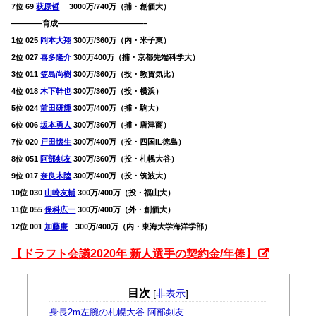
7位 69
萩原哲
3000万/740万（捕・創価大）
————育成———————————–
1位 025
岡本大翔
300万/360万（内・米子東）
2位 027
喜多隆介
300万400万（捕・京都先端科学大）
3位 011
笠島尚樹
300万/360万（投・敦賀気比）
4位 018
木下幹也
300万/360万（投・横浜）
5位 024
前田研輝
300万/400万（捕・駒大）
6位 006
坂本勇人
300万/360万（捕・唐津商）
7位 020
戸田懐生
300万/400万（投・四国IL徳島）
8位 051
阿部剣友
300万/360万（投・札幌大谷）
9位 017
奈良木陸
300万/400万（投・筑波大）
10位 030
山崎友輔
300万/400万（投・福山大）
11位 055
保科広一
300万/400万（外・創価大）
12位 001
加藤廉
300万/400万（内・東海大学海洋学部）
【ドラフト会議2020年 新人選手の契約金/年俸】
目次
[
非表示
]
身長2m左腕の札幌大谷 阿部剣友