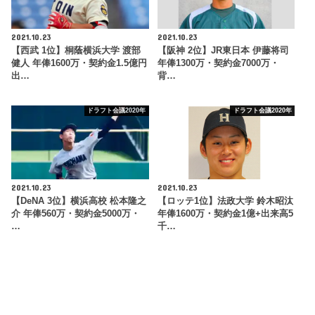
2021.10.23
2021.10.23
【西武 1位】桐蔭横浜大学 渡部
【阪神 2位】JR東日本 伊藤将司
健人 年俸1600万・契約金1.5億円
年俸1300万・契約金7000万・
出…
背…
ドラフト会議2020年
ドラフト会議2020年
2021.10.23
2021.10.23
【DeNA 3位】横浜高校 松本隆之
【ロッテ1位】法政大学 鈴木昭汰
介 年俸560万・契約金5000万・
年俸1600万・契約金1億+出来高5
…
千…