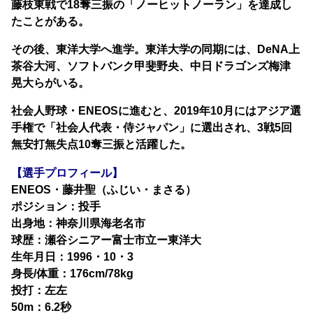
藤枝東戦で18奪三振の「ノーヒットノーラン」を達成し
たことがある。
その後、東洋大学へ進学。東洋大学の同期には、DeNA上
茶谷大河、ソフトバンク甲斐野央、中日ドラゴンズ梅津
晃大らがいる。
社会人野球・ENEOSに進むと、2019年10月にはアジア選
手権で「社会人代表・侍ジャパン」に選出され、3戦5回
無安打無失点10奪三振と活躍した。
【選手プロフィール】
ENEOS・藤井聖（ふじい・まさる）
ポジション：投手
出身地：神奈川県海老名市
球歴：瀬谷シニアー富士市立ー東洋大
生年月日：1996・10・3
身長/体重：176cm/78kg
投打：左左
50m：6.2秒