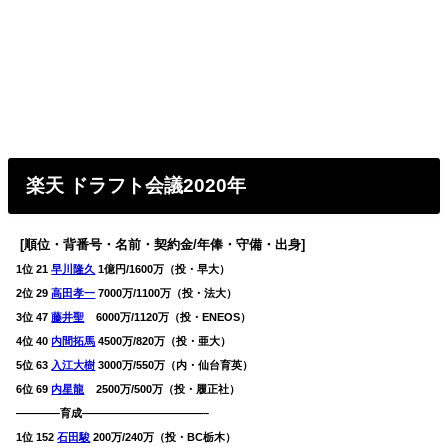
楽天
ドラフト会議
2020
年
[順位・背番号・名前・契約金/年俸・守備・出身]
1位 21
早川隆久
1億円/1600万（投・早大）
2位 29
高田孝一
7000万/1100万（投・法大）
3位 47
藤井聖
6000万/1120万（投・ENEOS）
4位 40
内間拓馬
4500万/820万（投・亜大）
5位 63
入江大樹
3000万/550万（内・仙台育英）
6位 69
内星龍
2500万/500万（投・履正社）
————育成———————————–
1位 152
石田駿
200万/240万（投・BC栃木）