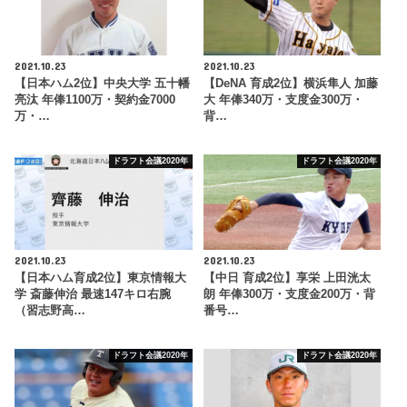
2021.10.23
2021.10.23
【日本ハム2位】中央大学 五十幡
【DeNA 育成2位】横浜隼人 加藤
亮汰 年俸1100万・契約金7000
大 年俸340万・支度金300万・
万・…
背…
ドラフト会議2020年
ドラフト会議2020年
2021.10.23
2021.10.23
【日本ハム育成2位】東京情報大
【中日 育成2位】享栄 上田洸太
学 斎藤伸治 最速147キロ右腕
朗 年俸300万・支度金200万・背
（習志野高…
番号…
ドラフト会議2020年
ドラフト会議2020年